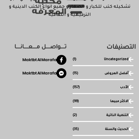
تشكيله كتب للكبار و الصغار و جميع انواع الكتب الدينية و
الترفيهية و الثقافية
التصنيفات
تـــواصـــل مـــعـــانـــا
Maktbt Al Marafa
(1)
Uncategorized
Maktbt Al Marafa
أفضل العروض
(15)
الأدب
(157)
الاكثر مبيعا
(99)
التنمية الذاتية
(2)
الحديث والسنة
(35)