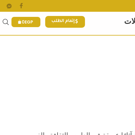
لات
0
EGP
إتمام الطلب