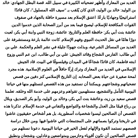
العديد من المعارك وأظهر تضحياته الكبيرة في سبيل الله. قصة البطل الجهادي: خالد
بن الوليد: خالد بن الوليد، الذي كان يُلقب بـ “سيف الله المسلول”، كان قائدًا
استراتيجيًا وجهاديًا بارعًا. اعتنق الإسلام بعد مسيرة حافلة بالجهاد في صفوف
القوات المكافحة للإسلام، ليصبح فيما بعد من أبرز الصحابة الذين خدموا الدين.
عائشة بنت أبي بكر: حافظة العلم والتاريخ: عائشة، زوجة النبي وابنة أبي بكر، لعبت
دورًا هامًا في نقل الحديث النبوي وفهم الإسلام. كانت عالمة بارعة ومستشرفة على
العديد من المسائل الشرعية، وبذلت جهودًا جليلة في نشر العلم والحكمة. علي بن
أبي طالب: الفارس الشجاع وقائد الجيش: علي بن أبي طالب، ابن عم النبي وزوج
ابنته فاطمة، كان قائدًا شجاعًا في الميدان وفيلسوفًا في البيت. قاد الجيش
الإسلامي في العديد من المعارك وترك إرثًا حافلاً في العلوم الإسلامية. هذه مجرد
لمحة صغيرة عن حياة بعض الصحابه. إن التاريخ الإسلامي كنز دفين من قصص
تضحياتهم وشجاعتهم. ويمكننا أن نستفيد من هذه القصص لنستلهم منها في حياتنا
اليومية التأمل والتشجيع، مستلهمين تقواهم وعزمهم على خدمة الله وخلقه. تعلمنا
قصص سعيد بن زيد، وعائشة بنت أبي بكر، وخالد بن الوليد، وأبو بكر الصديق، وبلال
بن رباح قيمًا مثل العدل والشجاعة والتواضع والتفاني في خدمة الإسلام. تذكرنا هذه
القصص أن الصالحين ليسوا شخصيات أسطورية، بل هم أشخاص حقيقيون عاشوا
في تاريخنا وتركوا بصماتهم على المجتمعات التي عاشوا فيها. ومن خلال دراسة
قصصهم نستمد القوة والإلهام لفعل الخير في حياتنا اليومية. دعونا نستلهم من
قصص الصالحين أن نكون أقوياء وحازمين ومتواضعين وعادلين، وشجعان ونطبق