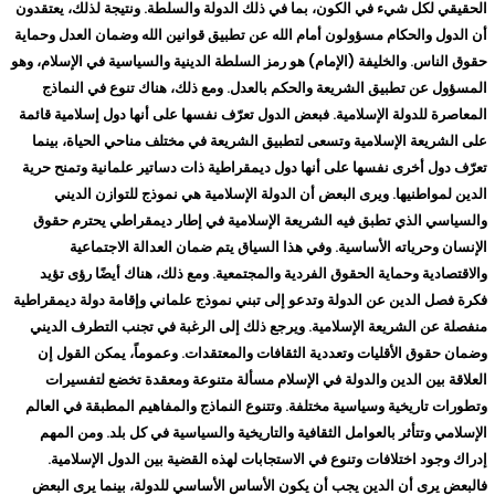
الحقيقي لكل شيء في الكون، بما في ذلك الدولة والسلطة. ونتيجة لذلك، يعتقدون
أن الدول والحكام مسؤولون أمام الله عن تطبيق قوانين الله وضمان العدل وحماية
حقوق الناس. والخليفة (الإمام) هو رمز السلطة الدينية والسياسية في الإسلام، وهو
المسؤول عن تطبيق الشريعة والحكم بالعدل. ومع ذلك، هناك تنوع في النماذج
المعاصرة للدولة الإسلامية. فبعض الدول تعرّف نفسها على أنها دول إسلامية قائمة
على الشريعة الإسلامية وتسعى لتطبيق الشريعة في مختلف مناحي الحياة، بينما
تعرّف دول أخرى نفسها على أنها دول ديمقراطية ذات دساتير علمانية وتمنح حرية
الدين لمواطنيها. ويرى البعض أن الدولة الإسلامية هي نموذج للتوازن الديني
والسياسي الذي تطبق فيه الشريعة الإسلامية في إطار ديمقراطي يحترم حقوق
الإنسان وحرياته الأساسية. وفي هذا السياق يتم ضمان العدالة الاجتماعية
والاقتصادية وحماية الحقوق الفردية والمجتمعية. ومع ذلك، هناك أيضًا رؤى تؤيد
فكرة فصل الدين عن الدولة وتدعو إلى تبني نموذج علماني وإقامة دولة ديمقراطية
منفصلة عن الشريعة الإسلامية. ويرجع ذلك إلى الرغبة في تجنب التطرف الديني
وضمان حقوق الأقليات وتعددية الثقافات والمعتقدات. وعموماً، يمكن القول إن
العلاقة بين الدين والدولة في الإسلام مسألة متنوعة ومعقدة تخضع لتفسيرات
وتطورات تاريخية وسياسية مختلفة. وتتنوع النماذج والمفاهيم المطبقة في العالم
الإسلامي وتتأثر بالعوامل الثقافية والتاريخية والسياسية في كل بلد. ومن المهم
إدراك وجود اختلافات وتنوع في الاستجابات لهذه القضية بين الدول الإسلامية.
فالبعض يرى أن الدين يجب أن يكون الأساس الأساسي للدولة، بينما يرى البعض