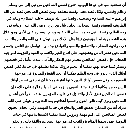
أن نستفيد منها في حياتنا اليومية. تتنوع قصص الصالحين من نبي إلى نبي ومعلم
وعالم وقديس، ولكل قصة معنى وقيمة مختلفة. ومن قصص الصالحين قصة نبي الله
إبراهيم -عليه السلام- وتضحيته، وقصة نبي الله يوسف -عليه السلام- وثباته في
الظروف الصعبة، وقصة الصحابي الجليل بلال بن رباح -رضي الله عنه- وثباته في
وجه الظلم، وقصة النبي محمد -صلى الله عليه وسلم- وصبره على الأذى. ومن خلال
هذه القصص يتعلم المؤمنون قيمًا مثل: الإخلاص والتوكل على الله، والصبر والثبات
في مواجهة الصعاب، والتسامح والعفو، والتواضع وحسن التواصل مع الناس. وقصص
الصالحين تحفز الناس وتشجعهم على اتباع الخير واكتساب القوة والعزيمة لمواجهة
الصعاب. فإن قصص الصالحين مصدر مهم للتفكر والتأمل. عندما نتأمل في قصصهم
ونتفكر فيما حدث لهم، يمكننا أن نتعلم دروسًا يمكننا تطبيقها في حياتنا. ففي قصص
أولئك الذين ثابروا في وجه الظلم يمكننا أن نجد القوة والمثابرة في مواجهة
الصعوبات، وفي قصص أولئك الذين كانوا أتقياء، يمكننا أن نجد في قصص أولئك
الذين صاموا وكانوا أتقياء أمثلة للتقوى والزهد في الدنيا. وعلاوة على ذلك، فإن
قصص الصالحين تعزز الأمل والتفاؤل في قلوب المؤمنين. عندما نقرأ عن أعمال
الصالحين ونرى كيف نالوا العون وحققوا أهدافهم بعد المثابرة والتوكل على الله،
ندرك أنه من الممكن تحقيق الخير والنجاح في حياتنا اليومية. وفي الختام، تحتوي
قصص الصالحين على قيم مهمة ودروس قيمة يمكننا الاستفادة منها في حياتنا
اليومية. فهي تعلمنا المثابرة والثبات في مواجهة الصعاب، والثقة بالله، والعفو