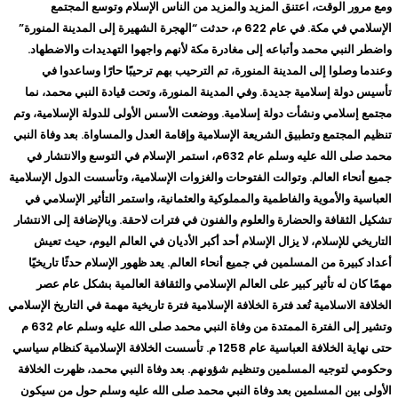
ومع مرور الوقت، اعتنق المزيد والمزيد من الناس الإسلام وتوسع المجتمع
الإسلامي في مكة. في عام 622 م، حدثت “الهجرة الشهيرة إلى المدينة المنورة”
واضطر النبي محمد وأتباعه إلى مغادرة مكة لأنهم واجهوا التهديدات والاضطهاد.
وعندما وصلوا إلى المدينة المنورة، تم الترحيب بهم ترحيبًا حارًا وساعدوا في
تأسيس دولة إسلامية جديدة. وفي المدينة المنورة، وتحت قيادة النبي محمد، نما
مجتمع إسلامي ونشأت دولة إسلامية. ووضعت الأسس الأولى للدولة الإسلامية، وتم
تنظيم المجتمع وتطبيق الشريعة الإسلامية وإقامة العدل والمساواة. بعد وفاة النبي
محمد صلى الله عليه وسلم عام 632م، استمر الإسلام في التوسع والانتشار في
جميع أنحاء العالم. وتوالت الفتوحات والغزوات الإسلامية، وتأسست الدول الإسلامية
العباسية والأموية والفاطمية والمملوكية والعثمانية، واستمر التأثير الإسلامي في
تشكيل الثقافة والحضارة والعلوم والفنون في فترات لاحقة. وبالإضافة إلى الانتشار
التاريخي للإسلام، لا يزال الإسلام أحد أكبر الأديان في العالم اليوم، حيث تعيش
أعداد كبيرة من المسلمين في جميع أنحاء العالم. يعد ظهور الإسلام حدثًا تاريخيًا
مهمًا كان له تأثير كبير على العالم الإسلامي والثقافة العالمية بشكل عام عصر
الخلافة الاسلامية تُعد فترة الخلافة الإسلامية فترة تاريخية مهمة في التاريخ الإسلامي
وتشير إلى الفترة الممتدة من وفاة النبي محمد صلى الله عليه وسلم عام 632 م
حتى نهاية الخلافة العباسية عام 1258 م. تأسست الخلافة الإسلامية كنظام سياسي
وحكومي لتوجيه المسلمين وتنظيم شؤونهم. بعد وفاة النبي محمد، ظهرت الخلافة
الأولى بين المسلمين بعد وفاة النبي محمد صلى الله عليه وسلم حول من سيكون