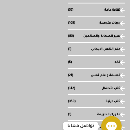
ثقافة عامة
(37)
رويات مترجمة
(105)
سير الصحابة والصالحين
(83)
علم النفس الايجابي
(1)
فقه
(5)
فلسفة و علم نفس
(21)
كتب الأطفال
(142)
كتب دينية
(350)
ما وراء الطبيعة
(1)
تواصل معانا
مجموعة قصصية
(1)