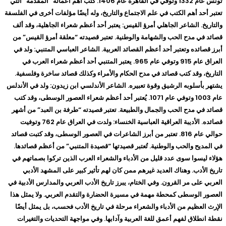
تونس عام 1332 وتوفي في القاهرة عام 1406. كتب أهم أعماله “المقدمة” التي
تعتبر أحد أهم الكتب في علم الاجتماع والتاريخ، وله أيضًا مؤلفات أخرى في الفلسفة
والتاريخ. الشاعر الجاهلي أمرؤ القيس: يعتبر أحد أعظم شعراء الجاهلية، وقد ألف
قصائد في مدح الحب والشهامة والوطنية. تعتبر قصيدته “معلقة أمرؤ القيس” من
أبرز قصائده وتعتبر أحد أعظم القصائد العربية. الشاعر العباسي المتنبي: ولد في
العراق عام 915 وتوفي عام 965. يعتبر المتنبي أحد أعظم شعراء العرب في
التاريخ، وقد كتب قصائد في مدح الحكام والأمراء وكذلك قصائد ساخرة وفلسفية.
يشتهر بأسلوبه الرشيق وقوة تعبيره. الشاعر الأندلسي ابن زيدون: ولد في الأندلس
عام 1003 وتوفي عام 1071. يُعتبر أحد أعظم شعراء العصور الوسطى، وقد كتب
قصائد في مدح الحب والجمال والطبيعة. تعتبر قصيدته “طرفة بن العبد” من أشهر
قصائده. الأديبة العراقية العباسية الخنساء: ولدت في العراق عام 762 وتوفيت
حوالي عام 816. تعتبر من أبرز الشاعرات في العصور الوسطى، وقد كتبت قصائد
في المديح والحب والوطنية. تُعتبر قصيدتها “قصيدة المتنبي” من أعظم قصائدها.
هؤلاء ليسوا سوى عدد قليل من الأدباء والشعراء العرب الذين تركوا بصماتهم في
تاريخ الأدب. وهناك العديد غيرهم ممن كان لهم تأثير كبير على المشهد الأدبي
العربي على مر القرون. وفي الختام، يبرز تاريخ الأدب العربي والمدارس الأدبية في
العصور الوسطى كمحطة مهمة في مسيرة الحضارة والتقدم العربي. ولا يمثل هذا
الإرث العظيم من الأدباء والشعراء مرحلة في تاريخ الأدب فحسب، بل يمثل أيضًا
نقطة انطلاق لفهم أعمق للغة العربية وآدابها. وفي مواجهة التحديات والتغيرات