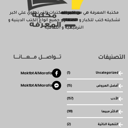
مكتبة المعرفة هي من اكبر المكتبات التي تحتوي علي اكبر
تشكيله كتب للكبار و الصغار و جميع انواع الكتب الدينية و
الترفيهية و الثقافية
التصنيفات
تـــواصـــل مـــعـــانـــا
Maktbt Al Marafa
(1)
Uncategorized
Maktbt Al Marafa
أفضل العروض
(15)
الأدب
(157)
الاكثر مبيعا
(99)
التنمية الذاتية
(2)