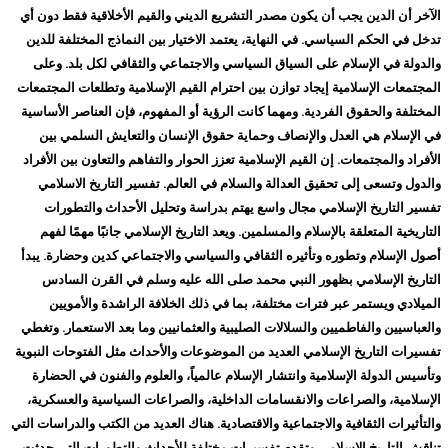
الآخر أن الدين يجب أن يكون مصدر التشريع الديني والقيم الأخلاقية فقط دون أي
تدخل في الحكم السياسي. في النهاية، يعتمد الاختيار بين النماذج المختلفة للدين
والدولة في الإسلام على السياق السياسي والاجتماعي والثقافي لكل بلد. وعلى
المجتمعات الإسلامية إيجاد توازن بين احترام القيم الإسلامية وتطلعات المجتمعات
المختلفة والحقوق الفردية. ومهما كانت الرؤية أو المفهوم، فإن العناصر الأساسية
في الإسلام هي العدل والإنصاف وحماية حقوق الإنسان والتعايش السلمي بين
الأفراد والمجتمعات. إن القيم الإسلامية تعزز الحوار والتفاهم والتعاون بين الأفراد
والدول وتسعى إلى تحقيق العدالة والسلام في العالم. تفسير التاريخ الاسلامي
تفسير التاريخ الإسلامي مجال واسع يهتم بدراسة وتحليل الأحداث والتطورات
التاريخية المتعلقة بالإسلام والمسلمين. ويعد التاريخ الإسلامي جانبًا مهمًا لفهم
أصول الإسلام وتطوره وتأثيره الثقافي والسياسي والاجتماعي كدين وحضارة. يبدأ
التاريخ الإسلامي بظهور النبي محمد صلى الله عليه وسلم في القرن السادس
الميلادي ويستمر عبر فترات مختلفة، بما في ذلك الخلافة الراشدة والأمويين
والعباسيين والفاطميين والسلالات الصليبية والعثمانيين وما بعد الاستعمار. وتغطي
تفسيرات التاريخ الإسلامي العديد من الموضوعات والأحداث مثل الفتوحات النبوية
وتأسيس الدولة الإسلامية وانتشار الإسلام عالمياً، والعلوم والفنون في الحضارة
الإسلامية، والصراعات والانقسامات الداخلية، والصراعات السياسية والعسكرية،
والتأثيرات الثقافية والاجتماعية والاقتصادية. هناك العديد من الكتب والدراسات التي
تناقش التاريخ الإسلامي وتقدم تفسيرات مختلفة للأحداث والتطورات التي حدثت.