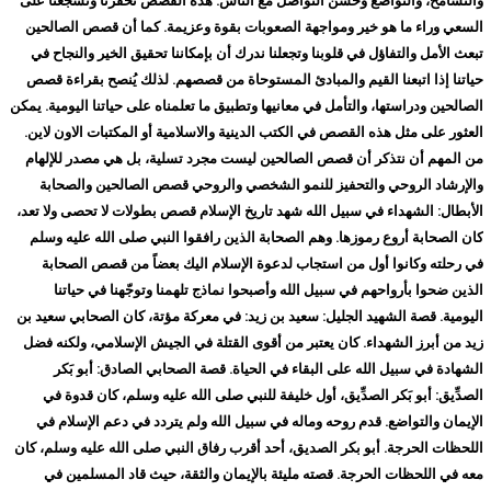
والتسامح، والتواضع وحسن التواصل مع الناس. هذه القصص تحفزنا وتشجعنا على
السعي وراء ما هو خير ومواجهة الصعوبات بقوة وعزيمة. كما أن قصص الصالحين
تبعث الأمل والتفاؤل في قلوبنا وتجعلنا ندرك أن بإمكاننا تحقيق الخير والنجاح في
حياتنا إذا اتبعنا القيم والمبادئ المستوحاة من قصصهم. لذلك يُنصح بقراءة قصص
الصالحين ودراستها، والتأمل في معانيها وتطبيق ما تعلمناه على حياتنا اليومية. يمكن
العثور على مثل هذه القصص في الكتب الدينية والاسلامية أو المكتبات الاون لاين.
من المهم أن نتذكر أن قصص الصالحين ليست مجرد تسلية، بل هي مصدر للإلهام
والإرشاد الروحي والتحفيز للنمو الشخصي والروحي قصص الصالحين والصحابة
الأبطال: الشهداء في سبيل الله شهد تاريخ الإسلام قصص بطولات لا تحصى ولا تعد،
كان الصحابة أروع رموزها. وهم الصحابة الذين رافقوا النبي صلى الله عليه وسلم
في رحلته وكانوا أول من استجاب لدعوة الإسلام اليك بعضاً من قصص الصحابة
الذين ضحوا بأرواحهم في سبيل الله وأصبحوا نماذج تلهمنا وتوجّهنا في حياتنا
اليومية. قصة الشهيد الجليل: سعيد بن زيد: في معركة مؤتة، كان الصحابي سعيد بن
زيد من أبرز الشهداء. كان يعتبر من أقوى القتلة في الجيش الإسلامي، ولكنه فضل
الشهادة في سبيل الله على البقاء في الحياة. قصة الصحابي الصادق: أبو بَكر
الصدِّيق: أبو بَكر الصدِّيق، أول خليفة للنبي صلى الله عليه وسلم، كان قدوة في
الإيمان والتواضع. قدم روحه وماله في سبيل الله ولم يتردد في دعم الإسلام في
اللحظات الحرجة. أبو بكر الصديق، أحد أقرب رفاق النبي صلى الله عليه وسلم، كان
معه في اللحظات الحرجة. قصته مليئة بالإيمان والثقة، حيث قاد المسلمين في