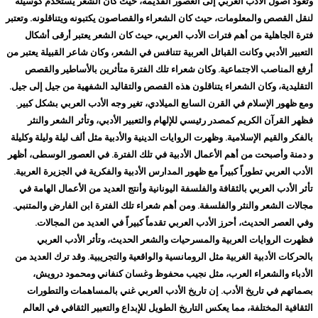
وتعود أصول الأدب العربي إلى العصور القديمة، حيث كان الشعر يستخدم كوسيلة
لنقل القصص والمعلومات، حيث كان الشعراء والقصاصون يكتبونه ويتناقلونه. وتعتبر
فترة الجاهلية من أهم فترات الأدب العربي، حيث كان الشعر يعتبر أرقى أشكال
التعبير الأدبي وكانت القبائل العربية تتنافس في الشعر، وكان شاعر القبيلة يعتبر من
أرفع المناصب الاجتماعية. وكان شعراء تلك الفترة متأثرين بالأساطير والقصص
التقليدية، وكان الشعراء يتناقلون هذه القصص والتقاليد الشفهية من جيل إلى جيل.
ومع ظهور الإسلام في القرن السابع الميلادي، تغير وجه الأدب العربي بشكل كبير.
فظهر القرآن الكريم كمصدر رئيسي للإلهام والتعبير الأدبي، وتأثر الشعر والنثر
بالفكر والقيم الإسلامية. وظهرت الروايات الدينية والأدبية مثل ألف ليلة وليلة وكليلة
و دمنة وأصبحت من أهم الأعمال الأدبية في تلك الفترة. في العصور الوسطى، أظهر
الأدب العربي تطوراً كبيراً مع ظهور المدارس الأدبية والفكرية في الجزيرة العربية.
تأثر الأدب العربي بالثقافة والفلسفة اليونانية وأنتج العديد من الأعمال الهامة في
مجالات الشعر والنثر والفلسفة. ومن أهم شعراء تلك الفترة ابن الفارض والمتنبي.
وفي العصر الحديث، أحرز الأدب العربي تقدماً كبيراً في العديد من المجالات.
فظهرت الروايات العربية والمسرحيات والشعر الحديث، وتأثر الأدب العربي
بالحركات الأدبية الغربية مثل الرومانسية والواقعية والتجريبية. وقد ترك العديد من
الأدباء والشعراء العرب، مثل نجيب محفوظ وغسان كنفاني ومحمود درويش،
بصماتهم في تاريخ الأدب. إن تاريخ الأدب العربي غني بالمساهمات والتطورات
الثقافية المختلفة، مما يعكس التاريخ الطويل للإبداع والتعبير الثقافي في العالم