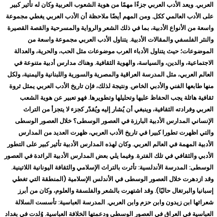
العربي. ويعد الأدب العربي جزءًا مهمًا من هوية الشعوب العربية وكان له تأثير كبير
على الأدب العالمي ككل. ومن المهم أيضًا ملاحظة أن الأدب العربي يغطي مجموعة
واسعة من الأنواع الأدبية، بما في ذلك الشعر والرواية والمسرحية والقصة القصيرة
والنثر الفلسفي والمقالات الأدبية. يتناول الأدب العربي مجموعة واسعة من
الموضوعات؛ حيث يتناول الأدباء العرب موضوعات مثل الحب، والحرية، والعدالة
الاجتماعية، والدين، والسياسة، والهوية الثقافية. وهناك مدارس أدبية متنوعة في
العالم العربي، مثل المدرسة العراقية والمصرية والسورية واللبنانية واليمنية، ولكل
منها طابعها الفني والأدبي الخاص. ونتيجة لذلك، فإن تاريخ الأدب العربي يمثل ثروة
ثقافية هائلة يجب الحفاظ عليها وتحليلها وتطويرها. فهو تعبير عن هوية الشعب
العربي وفرادته الثقافية، وينبغي أن يُشار إليه ويُقدّر كجزء لا يتجزأ من التراث
الإنساني المدارس الأدبية البارزة في العصور الوسطى؟ خلال العصور الوسطى
والتي اظهرت تطورا كبيرا في تاريخ الأدب العربي، ظهرت العديد من المدارس
الأدبية المهمة في العالم العربي. وكان لهذه المدارس الأدبية تأثير كبير على التطور
الأدبي والثقافي في تلك الفترة. وفيما يلي بعض المدارس الأدبية الرائدة في العصور
الوسطى: المدرسة الأندلسية: تأثرت بالتراث الإسلامي والثقافة اليونانية اللاتينية.
وقد ازدهرت خلال العصور الوسطى في الأندلس الإسلامية (المنطقة التي تغطي
إسبانيا والبرتغال حاليًا). وقد اشتهرت بالشعر والفلسفة والعلوم، وكان من أبرز
شعرائها ابن زيدون وابن حزم وابن العربي. المدرسة العباسية: تأسست السلالة
العباسية في العراق في العصور الوسطى ودعمتها الخلافة العباسية. وُلدت في بغداد