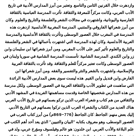
وازدهرت خلال القرنين الثامن والتاسع. وتعتبر من أبرز المدارس الأدبية في تاريخ
الأدب العربي، وكانت مركزاً للمعرفة والثقافة. تأثرت المدرسة العباسية بالثقافة
الفارسية واليونانية، واشتهرت في مجالات الشعر والفلسفة والتاريخ والعلوم. وكان
من أبرز شعرائها الفاروقي والمتنبي. المدرسة المغربية الأندلسية: ازدهرت هذه
المدرسة في المغرب خلال العصور الوسطى وتأثرت بالثقافة الأندلسية والمدرسة
العربية الأندلسية. وكان لهذه المدرسة التي اشتهرت بأعمالها في الشعر والفلسفة
والتاريخ والعلوم تأثير كبير على الأدب المغربي. ومن أبرز شعرائها ابن سليمان وابن
زر وابن الكندي. المدرسة الشامية: تأسست المدرسة الشامية في سوريا ولبنان في
العصور الوسطى وكانت تعتبر مركزاً للعلم والثقافة. وقد تأثرت بالثقافة العربية
والإسلامية، واشتهرت بالشعر والنثر والتفسير والفقه. ومن أبرز شعرائها ابن
الفارض وابن قنديل وابن القيم. هذه ليست سوى بعض المدارس الأدبية الرائدة
التي ساهمت في تطوير الأدب والثقافة العربية في العصور الوسطى. ولكل مدرسة
من هذه المدارس شخصيتها الخاصة وقدمت مساهمتها الفريدة في المشهد الأدبي
والثقافي من هم كتاب و شعراء العرب الذين تركو بصماتهم في تاريخ الأدب العربي
هناك العديد من الكتاب والشعراء العرب الذين تركوا بصماتهم في التاريخ الأدبي.
إليك بعض منهم: الجاحظ: كان الجاحظ (776-869م) من أبرز كتاب العرب في
العصور الوسطى، وهو معروف بكتابه “البيان والتبيين” الذي يعد أحد أهم الكتب في
علم البلاغة والأدب العربي. ابن خلدون: هو عالم وفيلسوف ومؤرخ عربي، ولد في