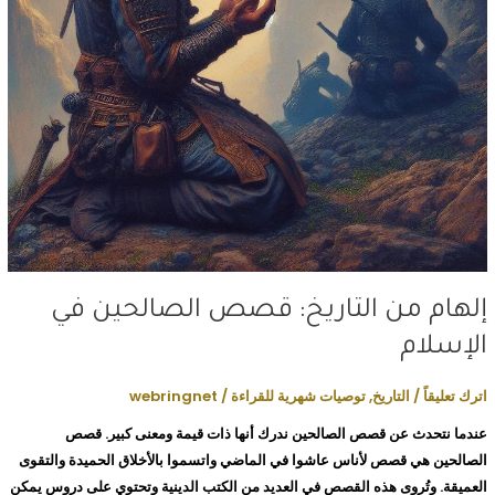
إلهام من التاريخ: قصص الصالحين في
الإسلام
اترك تعليقاً
/
التاريخ
,
توصيات شهرية للقراءة
/
webringnet
عندما نتحدث عن قصص الصالحين ندرك أنها ذات قيمة ومعنى كبير. قصص
الصالحين هي قصص لأناس عاشوا في الماضي واتسموا بالأخلاق الحميدة والتقوى
العميقة. وتُروى هذه القصص في العديد من الكتب الدينية وتحتوي على دروس يمكن