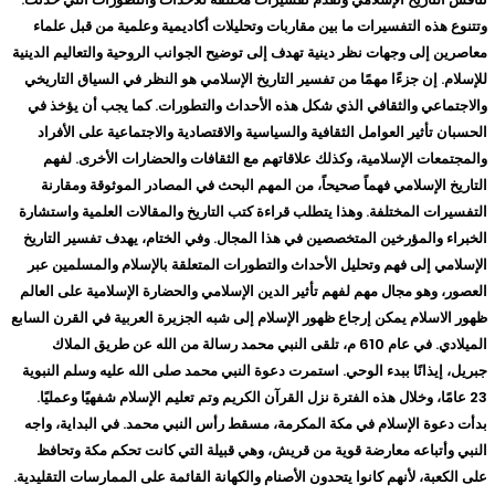
وتتنوع هذه التفسيرات ما بين مقاربات وتحليلات أكاديمية وعلمية من قبل علماء
معاصرين إلى وجهات نظر دينية تهدف إلى توضيح الجوانب الروحية والتعاليم الدينية
للإسلام. إن جزءًا مهمًا من تفسير التاريخ الإسلامي هو النظر في السياق التاريخي
والاجتماعي والثقافي الذي شكل هذه الأحداث والتطورات. كما يجب أن يؤخذ في
الحسبان تأثير العوامل الثقافية والسياسية والاقتصادية والاجتماعية على الأفراد
والمجتمعات الإسلامية، وكذلك علاقاتهم مع الثقافات والحضارات الأخرى. لفهم
التاريخ الإسلامي فهماً صحيحاً، من المهم البحث في المصادر الموثوقة ومقارنة
التفسيرات المختلفة. وهذا يتطلب قراءة كتب التاريخ والمقالات العلمية واستشارة
الخبراء والمؤرخين المتخصصين في هذا المجال. وفي الختام، يهدف تفسير التاريخ
الإسلامي إلى فهم وتحليل الأحداث والتطورات المتعلقة بالإسلام والمسلمين عبر
العصور، وهو مجال مهم لفهم تأثير الدين الإسلامي والحضارة الإسلامية على العالم
ظهور الاسلام يمكن إرجاع ظهور الإسلام إلى شبه الجزيرة العربية في القرن السابع
الميلادي. في عام 610 م، تلقى النبي محمد رسالة من الله عن طريق الملاك
جبريل، إيذانًا ببدء الوحي. استمرت دعوة النبي محمد صلى الله عليه وسلم النبوية
23 عامًا، وخلال هذه الفترة نزل القرآن الكريم وتم تعليم الإسلام شفهيًا وعمليًا.
بدأت دعوة الإسلام في مكة المكرمة، مسقط رأس النبي محمد. في البداية، واجه
النبي وأتباعه معارضة قوية من قريش، وهي قبيلة التي كانت تحكم مكة وتحافظ
على الكعبة، لأنهم كانوا يتحدون الأصنام والكهانة القائمة على الممارسات التقليدية.