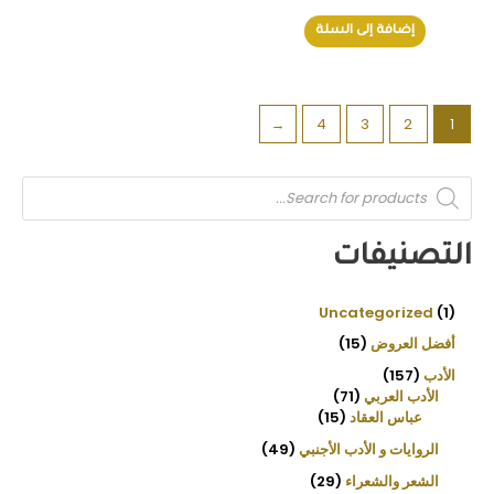
إضافة إلى السلة
←
4
3
2
1
P
r
o
d
u
التصنيفات
c
t
s
s
e
Uncategorized
1
a
r
أفضل العروض
15
c
h
الأدب
157
الأدب العربي
71
عباس العقاد
15
الروايات و الأدب الأجنبي
49
الشعر والشعراء
29