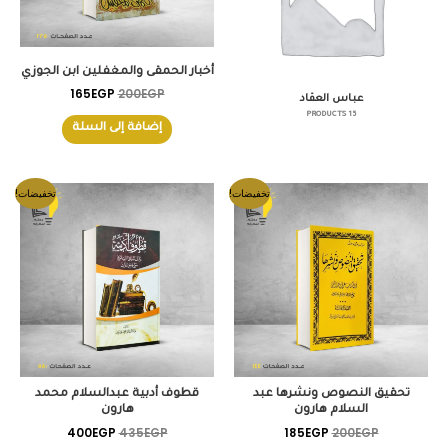
أخبار الحمقى والمغفلين ابن الجوزي
165
EGP
200
EGP
عباس العقاد
15 PRODUCTS
إضافة إلى السلة
السعر
السعر
السعر
السعر
تخفيضات!
تخفيضات!
الأصلي
الحالي
الأصلي
الحالي
هو:
هو:
هو:
هو:
400EGP.
435EGP.
185EGP.
200EGP.
تحقيق النصوص ونشرها عبد
قطوف أدبية عبدالسلام محمد
السلام هارون
هارون
400
EGP
435
EGP
185
EGP
200
EGP