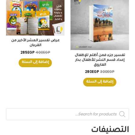
هو:
هو:
هو:
هو:
285EGP.
400EGP.
280EGP.
300EGP.
عرض تفسير العشر الأخير من
القرءان
285
EGP
400
EGP
تفسير جزء فمن أظلم للإظفال
إعداد قسم النشر للأطفال بدار
إضافة إلى السلة
الفاروق
280
EGP
300
EGP
إضافة إلى السلة
P
r
o
d
u
التصنيفات
c
t