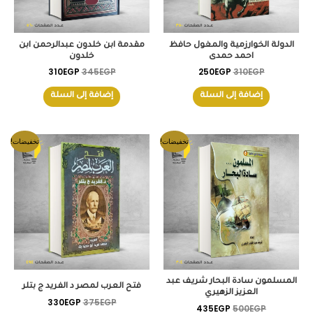
الدولة الخوارزمية والمغول حافظ
مقدمة ابن خلدون عبدالرحمن ابن
احمد حمدى
خلدون
310
EGP
345
EGP
250
EGP
310
EGP
إضافة إلى السلة
إضافة إلى السلة
السعر
السعر
السعر
السعر
تخفيضات!
تخفيضات!
الأصلي
الحالي
الأصلي
الحالي
هو:
هو:
هو:
هو:
330EGP.
375EGP.
435EGP.
500EGP.
المسلمون سادة البحار شريف عبد
فتح العرب لمصر د الفريد ج بتلر
العزيز الزهيري
330
EGP
375
EGP
435
EGP
500
EGP