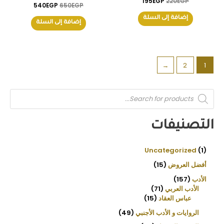
195
EGP
220
EGP
540
EGP
650
EGP
إضافة إلى السلة
إضافة إلى السلة
←
2
1
P
r
o
d
u
التصنيفات
c
t
s
s
e
Uncategorized
1
a
r
أفضل العروض
15
c
h
الأدب
157
الأدب العربي
71
عباس العقاد
15
الروايات و الأدب الأجنبي
49