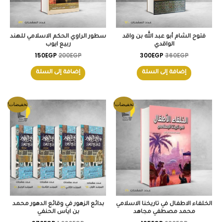
فتوح الشام أبو عبد الله بن واقد
سطور الراوي الحكم الاسلامي للهند
الواقدي
ربيع ايوب
150
EGP
200
EGP
300
EGP
360
EGP
إضافة إلى السلة
إضافة إلى السلة
السعر
السعر
السعر
السعر
تخفيضات!
تخفيضات!
الأصلي
الحالي
الأصلي
الحالي
هو:
هو:
هو:
هو:
870EGP.
1,200EGP.
195EGP.
200EGP.
الخلفاء الاطفال في تاريخنا الاسلامي
بدائع الزهور في وقائع الدهور محمد
محمد مصطفي مجاهد
بن اياس الحنفي