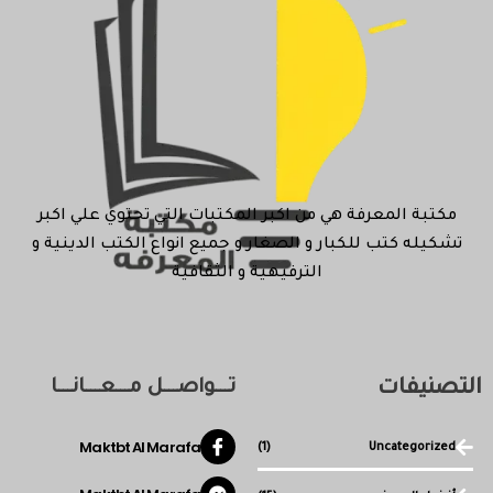
مكتبة المعرفة هي من اكبر المكتبات التي تحتوي علي اكبر
تشكيله كتب للكبار و الصغار و جميع انواع الكتب الدينية و
الترفيهية و الثقافية
التصنيفات
تـــواصـــل مـــعـــانـــا
Maktbt Al Marafa
(1)
Uncategorized