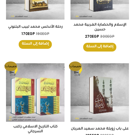
الإسلام والحضارة الغربية محمد
رحلة الأندلس محمد لبيب البتنوني
حسين
170
EGP
190
EGP
270
EGP
300
EGP
إضافة إلى السلة
إضافة إلى السلة
السعر
السعر
السعر
السعر
تخفيضات!
تخفيضات!
الأصلي
الحالي
الأصلي
الحالي
هو:
هو:
هو:
هو:
540EGP.
650EGP.
195EGP.
220EGP.
كتاب التاريخ الاسلامي راغب
على باب زويلة محمد سعيد العريان
السرجاني