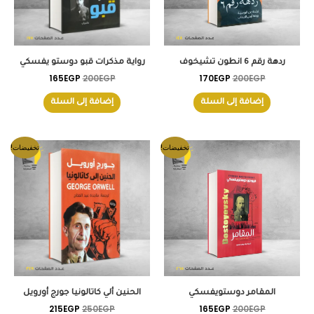
ردهة رقم 6 انطون تشيخوف
رواية مذكرات قبو دوستو يفسكي
165
EGP
200
EGP
170
EGP
200
EGP
إضافة إلى السلة
إضافة إلى السلة
السعر
السعر
السعر
السعر
تخفيضات!
تخفيضات!
الأصلي
الحالي
الأصلي
الحالي
هو:
هو:
هو:
هو:
215EGP.
250EGP.
165EGP.
200EGP.
المقامر دوستويفسكي
الحنين ألي كاتالونيا جورج أورويل
215
EGP
250
EGP
165
EGP
200
EGP