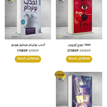
هو:
هو:
هو:
هو:
170EGP.
210EGP.
270EGP.
300EGP.
1984 جورج أورويل
أحدب نوتردام فيكتور هوجو
170
EGP
210
EGP
270
EGP
300
EGP
إضافة إلى السلة
إضافة إلى السلة
السعر
السعر
تخفيضات!
الأصلي
الحالي
هو:
هو:
165EGP.
200EGP.