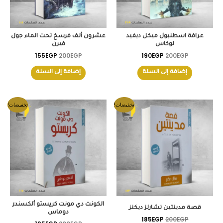
عرافة اسطنبول ميكل ديفيد
عشرون ألف فرسخ تحت الماء جول
لوكاس
فيرن
155
EGP
200
EGP
190
EGP
200
EGP
إضافة إلى السلة
إضافة إلى السلة
السعر
السعر
السعر
السعر
تخفيضات!
تخفيضات!
الأصلي
الحالي
الأصلي
الحالي
هو:
هو:
هو:
هو:
195EGP.
200EGP.
185EGP.
200EGP.
الكونت دي مونت كريستو ألكسندر
قصة مدينتين تشارلز ديكنز
دوماس
185
EGP
200
EGP