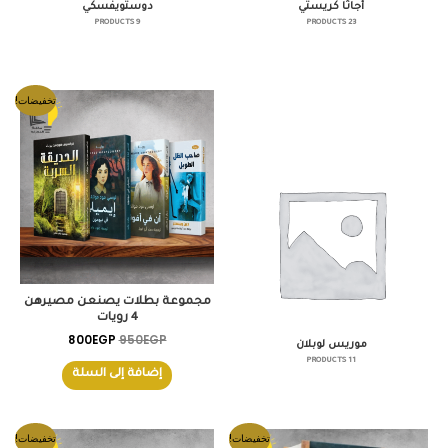
أجاثا كريستي
دوستويفسكي
9 PRODUCTS
23 PRODUCTS
السعر
السعر
تخفيضات!
الأصلي
الحالي
هو:
هو:
800EGP.
950EGP.
مجموعة بطلات يصنعن مصيرهن
4 رويات
800
EGP
950
EGP
موريس لوبلان
11 PRODUCTS
إضافة إلى السلة
السعر
السعر
السعر
السعر
تخفيضات!
تخفيضات!