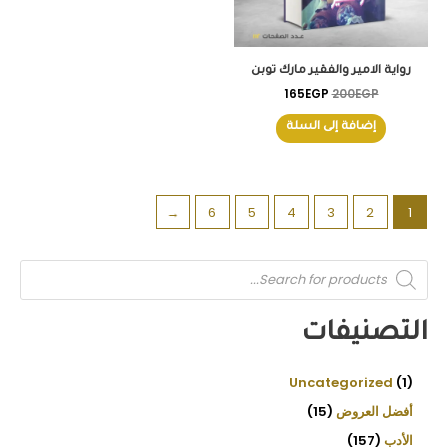
رواية الامير والفقير مارك توبن
165
EGP
200
EGP
إضافة إلى السلة
←
6
5
4
3
2
1
P
r
o
d
u
التصنيفات
c
t
s
s
e
Uncategorized
1
a
r
أفضل العروض
15
c
h
الأدب
157