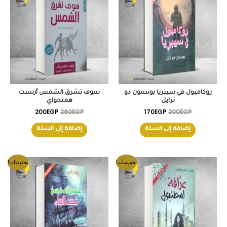
هو:
هو:
هو:
هو:
200EGP.
290EGP.
170EGP.
200EGP.
روكامبول في سيبريا بونسون دو
سوف تشرق الشمس أرنست
ترايل
همنجواي
200
EGP
290
EGP
170
EGP
200
EGP
إضافة إلى السلة
إضافة إلى السلة
السعر
السعر
السعر
السعر
تخفيضات!
تخفيضات!
الأصلي
الحالي
الأصلي
الحالي
هو:
هو:
هو:
هو:
155EGP.
200EGP.
190EGP.
200EGP.