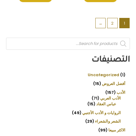
←
2
1
P
r
o
d
u
التصنيفات
c
t
s
s
e
Uncategorized
1
a
r
أفضل العروض
15
c
h
الأدب
157
الأدب العربي
71
عباس العقاد
15
الروايات و الأدب الأجنبي
49
الشعر والشعراء
29
الاكثر مبيعا
99