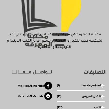
مكتبة المعرفة هي من اكبر المكتبات التي تحتوي علي اكبر
تشكيله كتب للكبار و الصغار و جميع انواع الكتب الدينية و
الترفيهية و الثقافية
التصنيفات
تـــواصـــل مـــعـــانـــا
Maktbt Al Marafa
(1)
Uncategorized
Maktbt Al Marafa
أفضل العروض
(15)
الأدب
(157)