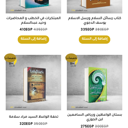
كتاب رسائل السلام ورسل الاسلام
المبتكرات في الخطب و المحاضرات
يوسف الدجوي
وحيد عبدالسلام
410
EGP
435
EGP
335
EGP
380
EGP
إضافة إلى السلة
إضافة إلى السلة
السعر
السعر
السعر
السعر
تخفيضات!
تخفيضات!
الأصلي
الحالي
الأصلي
الحالي
هو:
هو:
هو:
هو:
320EGP.
350EGP.
275EGP.
300EGP.
بستان الواعظين ورياض السامعين
تحفة الواعظ السيد مراد سلامة
ابن الجوزي
320
EGP
350
EGP
275
EGP
300
EGP