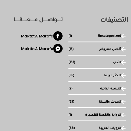
التصنيفات
تـــواصـــل مـــعـــانـــا
Maktbt Al Marafa
(1)
Uncategorized
Maktbt Al Marafa
أفضل العروض
(15)
الأدب
(157)
الاكثر مبيعا
(99)
التنمية الذاتية
(2)
الحديث والسنة
(35)
الرواية والقصة القصيرة
(1)
الرويات العربية
(68)