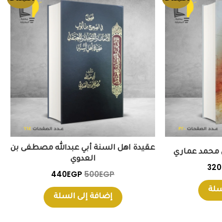
ي
الحالي
الأصلي
الحالي
هو:
هو:
هو:
440EGP.
500EGP.
320EGP.
385
عقيدة اهل السنة أبي عبدالله مصطفى بن
 محمد عماري
العدوي
320
440
EGP
500
EGP
سلة
إضافة إلى السلة