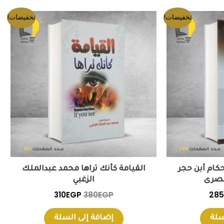
السعر
السعر
السعر
تخفيضات!
تخفيضات!
ي
الحالي
الأصلي
الحالي
هو:
هو:
هو:
310EGP.
380EGP.
285EGP.
330
أحكام أبن حجر
القيامة كأنك تراها محمد عبدالملك
مصرى
الزغبي
310
EGP
380
EGP
285
سلة
إضافة إلى السلة