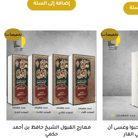
إضافة إلى السلة
سلة
السعر
السعر
السعر
تخفيضات!
تخفيضات!
ي
الحالي
الأصلي
الحالي
هو:
هو:
هو:
830EGP.
900EGP.
195EGP.
215
حبوا وعسى أن
معارج القبول الشيخ حافظ بن أحمد
 الفار
حكمي