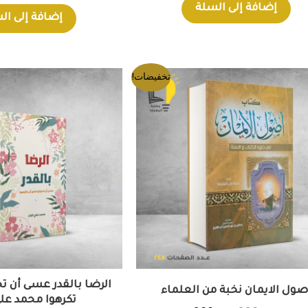
إضافة إلى السلة
إضافة إلى ال
السعر
السعر
السعر
تخفيضات!
الأصلي
الحالي
الأصل
هو:
هو:
هو:
EGP.
200EGP.
220EGP.
الرضا بالقدر عسى أن ت
صول الايمان نخبة من العلماء
تكرهوا محمد علي