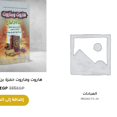
الأصل
هو:
EGP.
هاروت وماروت حمزة بن
EGP
385
EGP
العبادات
إضافة إلى ال
20 PRODUCTS