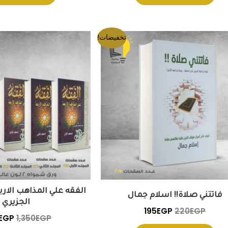
السعر
السعر
السع
تخفيضات!
الأصلي
الحالي
الأص
هو:
هو:
هو:
EGP.
195EGP.
220EGP.
الفقه علي المذاهب الارب
فاتتني صلاة!! اسلام جمال
الجزيري
195
EGP
220
EGP
EGP
1,350
EGP