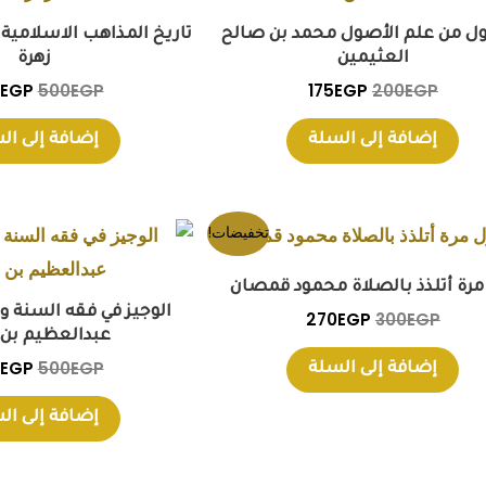
EGP.
175EGP.
200EGP.
ل من علم الأصول محمد بن صالح
تاريخ المذاهب الاسلامية 
العثيمين
زهرة
EGP
500
EGP
175
EGP
200
EGP
إضافة إلى السلة
إضافة إلى ال
السعر
السعر
السعر
تخفيضات!
الأصلي
الحالي
الأصل
هو:
هو:
هو:
مرة أتلذذ بالصلاة محمود قمصان
EGP.
270EGP.
300EGP.
الوجيز في فقه السنة وا
270
EGP
300
EGP
عبدالعظيم بن 
EGP
500
EGP
إضافة إلى السلة
إضافة إلى ال