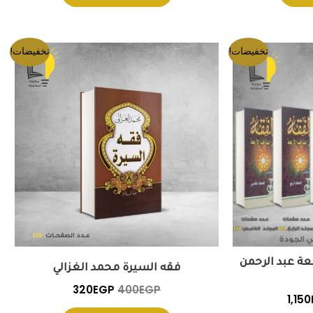
ر
السعر
السعر
السعر
تخفيضات!
تخفيضات!
لي
الحالي
الأصلي
الحالي
هو:
هو:
هو:
320EGP.
400EGP.
1,150EGP.
1,350
عة عبد الرحمن
فقه السيرة محمد الغزالي
320
EGP
400
EGP
1,150