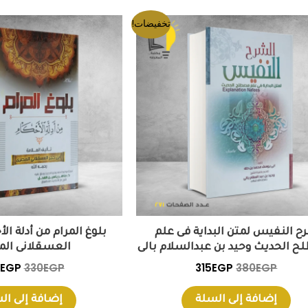
السعر
السعر
السعر
تخفيضات!
الأصلي
الحالي
الأصل
هو:
هو:
هو:
EGP.
315EGP.
380EGP.
ح النفيس لمتن البداية فى علم
بلوغ المرام من أدلة ال
 الحديث وحيد بن عبدالسلام بالى
العسقلانى ال
EGP
330
EGP
315
EGP
380
EGP
إضافة إلى السلة
إضافة إلى ال