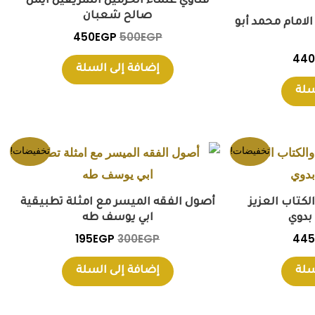
فتاوي علماء الحرمين الشريفين أيمن
450EGP.
500EGP.
440EGP.
500
صالح شعبان
الامام محمد أبو
450
EGP
500
EGP
440
إضافة إلى السلة
سلة
السعر
السعر
السعر
تخفيضات!
تخفيضات!
ي
الحالي
الأصلي
الحالي
هو:
هو:
هو:
195EGP.
300EGP.
445EGP.
500
لكتاب العزيز
أصول الفقه الميسر مع امثلة تطبيقية
بدوي
ابي يوسف طه
195
EGP
300
EGP
445
سلة
إضافة إلى السلة