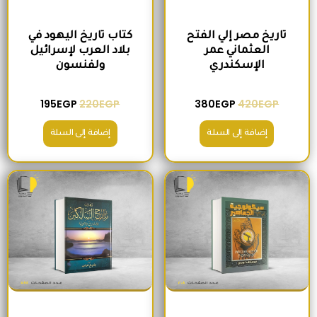
تاريخ مصر إلي الفتح
كتاب تاريخ اليهود في
العثماني عمر
بلاد العرب لإسرائيل
الإسكندري
ولفنسون
195
EGP
220
EGP
380
EGP
420
EGP
إضافة إلى السلة
إضافة إلى السلة
السعر الأصلي هو: 200EGP.
السعر الحالي هو: 175EGP.
السعر الأصلي هو: 465EGP.
السعر الحالي ه