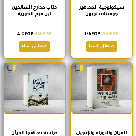
سيكولوجية الجماهير
كتاب مدارج السالكين
جوستاف لوبون
ابن قيم الجوزية
410
EGP
465
EGP
175
EGP
200
EGP
إضافة إلى السلة
إضافة إلى السلة
السعر الأصلي هو: 295EGP.
السعر الحالي هو: 260EGP.
السعر الأصلي هو: 200EGP.
السعر الحالي ه
القران والتوراة والإنجيل
كراسة تعاهدوا القرآن