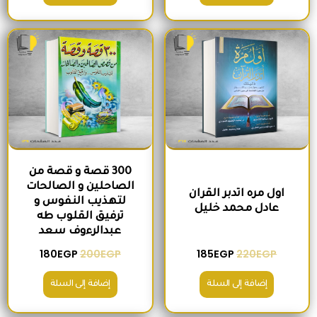
السعر الأصلي هو: 220EGP.
السعر الحالي هو: 185EGP.
السعر الأصلي هو: 200EGP.
السعر الحالي ه
300 قصة و قصة من
الصاحلين و الصالحات
اول مره اتدبر القران
لتهذيب النفوس و
عادل محمد خليل
ترفيق القلوب طه
عبدالرءوف سعد
180
EGP
200
EGP
185
EGP
220
EGP
إضافة إلى السلة
إضافة إلى السلة