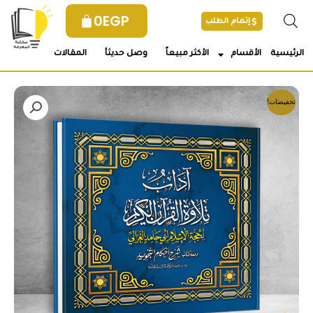
خطي
0
EGP
إتمام الطلب
لى
لمحتوى
الرئيسية
الأقسام
الأكثر مبيعاً
وصل حديثأ
المقالات
تخفيضات!