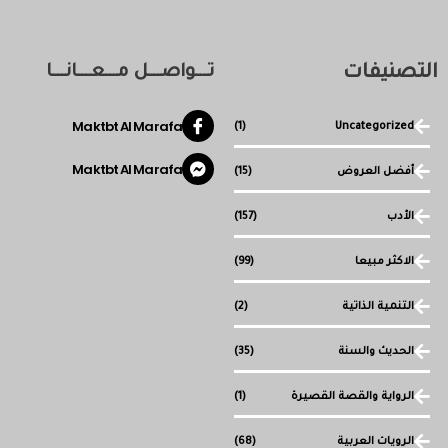
التصنيفات
تـــواصـــل مـــعـــانـــا
Maktbt Al Marafa
(1)
Uncategorized
Maktbt Al Marafa
أفضل العروض
(15)
الأدب
(157)
الاكثر مبيعا
(99)
التنمية الذاتية
(2)
الحديث والسنة
(35)
الرواية والقصة القصيرة
(1)
الرويات العربية
(68)