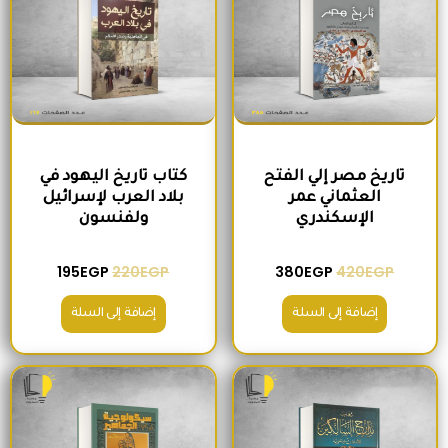
تاريخ مصر إلي الفتح
كتاب تاريخ اليهود في
العثماني عمر
بلاد العرب لإسرائيل
الإسكندري
ولفنسون
195
EGP
220
EGP
380
EGP
420
EGP
إضافة إلى السلة
إضافة إلى السلة
السعر الأصلي هو: 465EGP.
السعر الحالي هو: 410EGP.
السعر الأصلي هو: 200EGP.
السعر الحالي ه