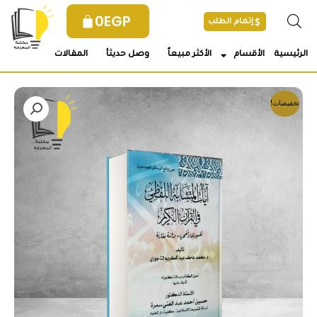
خطي
0
EGP
إتمام الطلب
لى
لمحتوى
الرئيسية
الأقسام
الأكثر مبيعاً
وصل حديثأ
المقالات
تخفيضات!