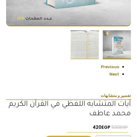
Previous
Next
تفسير و متشابهات
آيات المتشابه اللفظي في القرآن الكريم
محمد عاطف
السعر الأصلي هو: 500EGP.
السعر الحالي هو: 420EGP.
420
EGP
500
EGP