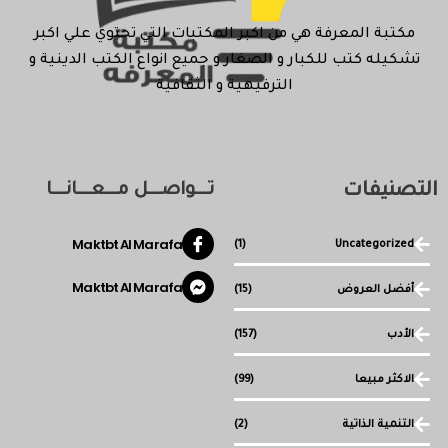
مكتبة المعرفة هي من اكبر المكتبات التي تحتوي علي اكبر
تشكيله كتب للكبار و الصغار و جميع انواع الكتب الدينية و
الترفيهية و الثقافية
التصنيفات
تـــواصـــل مـــعـــانـــا
Maktbt Al Marafa
(1)
Uncategorized
Maktbt Al Marafa
أفضل العروض
(15)
الأدب
(157)
الاكثر مبيعا
(99)
التنمية الذاتية
(2)