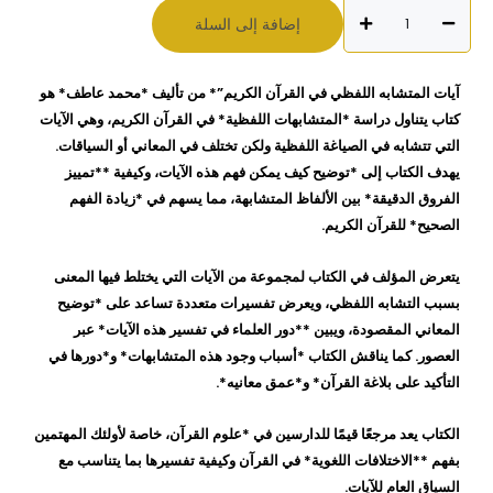
كمية
إضافة إلى السلة
آيات
المتشابه
اللفظي
آيات المتشابه اللفظي في القرآن الكريم”* من تأليف *محمد عاطف* هو
في
كتاب يتناول دراسة *المتشابهات اللفظية* في القرآن الكريم، وهي الآيات
القرآن
التي تتشابه في الصياغة اللفظية ولكن تختلف في المعاني أو السياقات.
الكريم
يهدف الكتاب إلى *توضيح كيف يمكن فهم هذه الآيات، وكيفية **تمييز
محمد
الفروق الدقيقة* بين الألفاظ المتشابهة، مما يسهم في *زيادة الفهم
عاطف
الصحيح* للقرآن الكريم.
يتعرض المؤلف في الكتاب لمجموعة من الآيات التي يختلط فيها المعنى
بسبب التشابه اللفظي، ويعرض تفسيرات متعددة تساعد على *توضيح
المعاني المقصودة، ويبين **دور العلماء في تفسير هذه الآيات* عبر
العصور. كما يناقش الكتاب *أسباب وجود هذه المتشابهات* و*دورها في
التأكيد على بلاغة القرآن* و*عمق معانيه*.
الكتاب يعد مرجعًا قيمًا للدارسين في *علوم القرآن، خاصة لأولئك المهتمين
بفهم **الاختلافات اللغوية* في القرآن وكيفية تفسيرها بما يتناسب مع
السياق العام للآيات.