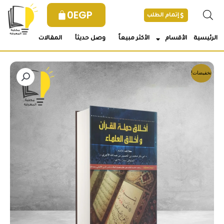
خطي
0
EGP
إتمام الطلب
لى
لمحتوى
الرئيسية
الأقسام
الأكثر مبيعاً
وصل حديثأ
المقالات
تخفيضات!