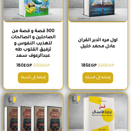
300 قصة و قصة من
الصاحلين و الصالحات
اول مره اتدبر القران
لتهذيب النفوس و
عادل محمد خليل
ترفيق القلوب طه
عبدالرءوف سعد
180
EGP
200
EGP
185
EGP
220
EGP
إضافة إلى السلة
إضافة إلى السلة
السعر الأصلي هو: 280EGP.
السعر الحالي هو: 215EGP.
السعر الأصلي هو: 1,300EGP.
السعر الحالي 