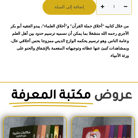
كمية
إضافة إلى السلة
أخلاق
حملة
القرآن
من خلال كتابيه “أخلاق حملة القرآن” و”أخلاق العلماء”، يبدو الفقيه أبو بكر
و
الآجري رحمه الله منشغلا بما يمكن أن نسميه ترسيم حدود بين أهل العلم
أخلاق
وعامة الناس. وهو ترسيم يحكمه الوازع الديني ممزوجا بحس أخلاقي عال،
العلماء
وبمشاهدات تُنبئ عنها عظاته وتوجيهاته المفعمة بالإشفاق والحنو على
أبي
ورثة الأنبياء.
بكر
محمد
ألاجري
عروض
مكتبة المعرفة
السعر الأصلي هو: 1,500EGP.
السعر الحالي هو: 1,260EGP.
السعر الأصلي هو: 1,700EGP.
السعر الحالي 