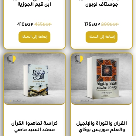
جوستاف لوبون
ابن قيم الجوزية
410
EGP
465
EGP
175
EGP
200
EGP
إضافة إلى السلة
إضافة إلى السلة
السعر الأصلي هو: 295EGP.
السعر الحالي هو: 260EGP.
السعر الأصلي هو: 200EGP.
السعر الحالي ه
القران والتوراة والإنجيل
كراسة تعاهدوا القرآن
والعلم موريس بوكاي
محمد السيد ماضي