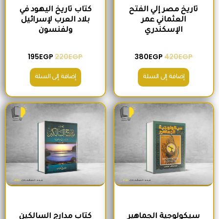
تاريخ مصر إلي الفتح
كتاب تاريخ اليهود في
العثماني عمر
بلاد العرب لإسرائيل
الإسكندري
ولفنسون
195
EGP
220
EGP
380
EGP
420
EGP
إضافة إلى السلة
إضافة إلى السلة
السعر الأصلي هو: 200EGP.
السعر الحالي هو: 175EGP.
السعر الأصلي هو: 465EGP.
السعر الحالي ه
سيكولوجية الجماهير
كتاب مدارج السالكين