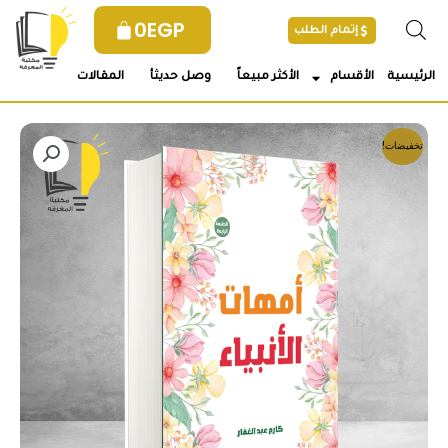
خطي
0
EGP
إتمام الطلب
لى
لمحتوى
الرئيسية
الأقسام
الأكثر مبيعاً
وصل حديثأ
المقالات
تخفيضات!