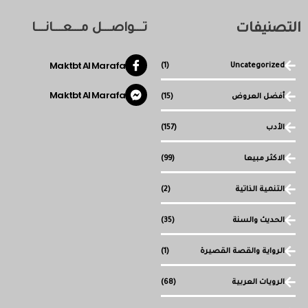
التصنيفات
تـــواصـــل مـــعـــانـــا
Maktbt Al Marafa
(1)
Uncategorized
Maktbt Al Marafa
أفضل العروض
(15)
الأدب
(157)
الاكثر مبيعا
(99)
التنمية الذاتية
(2)
الحديث والسنة
(35)
الرواية والقصة القصيرة
(1)
الرويات العربية
(68)