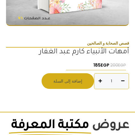
قصص الصحابة و الصالحين
أمهات الأنبياء كارم عبد الغفار
السعر الأصلي هو: 200EGP.
السعر الحالي هو: 185EGP.
185
EGP
200
EGP
كمية
إضافة إلى السلة
أمهات
الأنبياء
كارم
عبد
الغفار
عروض
مكتبة المعرفة