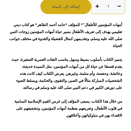
كمية
إضافة إلى السلة
أمهات
المؤمنين
للإطفال
أمهات المؤمنين للأطفال”* للمؤلف *حامد أحمد الطاهر* هو كتاب ديني
حامد
تعليمي يهدف إلى تعريف الأطفال بسير حياة أمهات المؤمنين زوجات النبي
احمد
صلى الله عليه وسلم، وتقديمهن كمثال للفضيلة والقدوة في مختلف جوانب
الطاهر
الحياة.
يتميز الكتاب بأسلوب بسيط وسهل يناسب الفئات العمرية الصغيرة، حيث
يقدم قصصًا عن حياة كل من أمهات المؤمنين، مثل السيدة خديجة،
وعائشة، وحفصة، وأم سلمة، وغيرهن. يعرض الكتاب كيف كانت هذه
الشخصيات المباركة مثالًا في الصبر، والتقوى، والحكمة، ويسلط الضوء
على دورهن الكبير في دعم النبي صلى الله عليه وسلم في رسالته.
من خلال هذا الكتاب، يسعى المؤلف إلى غرس القيم الإسلامية السامية
في قلوب الأطفال، وتعريفهم بعظمة أمهات المؤمنين، وتشجيعهم على
الاقتداء بهن في سلوكياتهن وأخلاقهن.