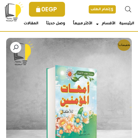
خطي
0
EGP
إتمام الطلب
لى
لمحتوى
الرئيسية
الأقسام
الأكثر مبيعاً
وصل حديثأ
المقالات
تخفيضات!