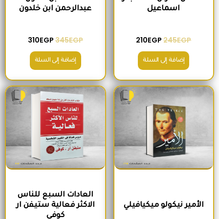
اسماعيل
عبدالرحمن ابن خلدون
310
EGP
345
EGP
210
EGP
245
EGP
إضافة إلى السلة
إضافة إلى السلة
السعر الأصلي هو: 200EGP.
السعر الحالي هو: 170EGP.
السعر الأصلي هو: 300EGP.
السعر الحالي ه
العادات السبع للناس
الأمير نيكولو ميكيافيلي
الاكثر فعالية ستيفن ار
كوفى