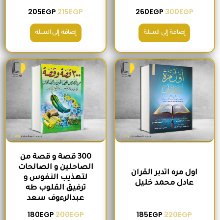
205
EGP
215
EGP
260
EGP
300
EGP
إضافة إلى السلة
إضافة إلى السلة
السعر الأصلي هو: 220EGP.
السعر الحالي هو: 185EGP.
السعر الأصلي هو: 200EGP.
السعر الحالي ه
300 قصة و قصة من
الصاحلين و الصالحات
اول مره اتدبر القران
لتهذيب النفوس و
عادل محمد خليل
ترفيق القلوب طه
عبدالرءوف سعد
180
EGP
200
EGP
185
EGP
220
EGP