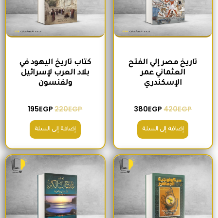
تاريخ مصر إلي الفتح
كتاب تاريخ اليهود في
العثماني عمر
بلاد العرب لإسرائيل
الإسكندري
ولفنسون
195
EGP
220
EGP
380
EGP
420
EGP
إضافة إلى السلة
إضافة إلى السلة
السعر الأصلي هو: 200EGP.
السعر الحالي هو: 175EGP.
السعر الأصلي هو: 465EGP.
السعر الحالي ه