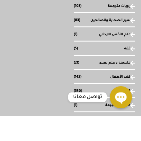
رويات مترجمة
(105)
سير الصحابة والصالحين
(83)
علم النفس الايجابي
(1)
فقه
(5)
فلسفة و علم نفس
(21)
كتب الأطفال
(142)
كتب دينية
(350)
تواصل معانا
ما وراء الطبيعة
(1)
Open
chaty
مجموعة قصصية
(1)
وصل حديثا
(117)