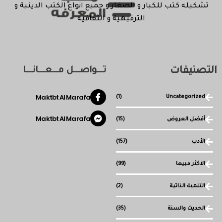
تشكيله كتب للكبار و الصغار و جميع انواع الكتب الدينية و
الترفيهية و الثقافية
التصنيفات
تـــواصـــل مـــعـــانـــا
Maktbt Al Marafa
(1)
Uncategorized
Maktbt Al Marafa
أفضل العروض
(15)
الأدب
(157)
الاكثر مبيعا
(99)
التنمية الذاتية
(2)
الحديث والسنة
(35)