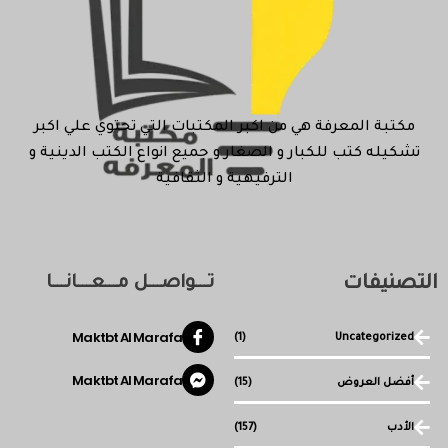
مكتبة المعرفة هي من اكبر المكتبات التي تحتوي علي اكبر
تشكيله كتب للكبار و الصغار و جميع انواع الكتب الدينية و
الترفيهية و الثقافية
التصنيفات
تـــواصـــل مـــعـــانـــا
Maktbt Al Marafa
(1)
Uncategorized
Maktbt Al Marafa
أفضل العروض
(15)
الأدب
(157)