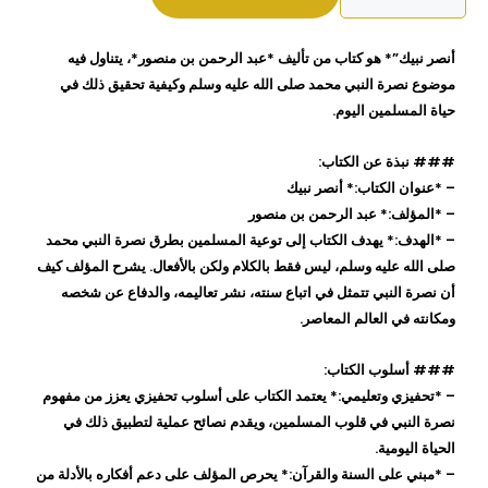
نبيك
عبد
أنصر نبيك”* هو كتاب من تأليف *عبد الرحمن بن منصور*، يتناول فيه
الرحمن
موضوع نصرة النبي محمد صلى الله عليه وسلم وكيفية تحقيق ذلك في
بن
حياة المسلمين اليوم.
منصور
### نبذة عن الكتاب:
– *عنوان الكتاب:* أنصر نبيك
– *المؤلف:* عبد الرحمن بن منصور
– *الهدف:* يهدف الكتاب إلى توعية المسلمين بطرق نصرة النبي محمد
صلى الله عليه وسلم، ليس فقط بالكلام ولكن بالأفعال. يشرح المؤلف كيف
أن نصرة النبي تتمثل في اتباع سنته، نشر تعاليمه، والدفاع عن شخصه
ومكانته في العالم المعاصر.
### أسلوب الكتاب:
– *تحفيزي وتعليمي:* يعتمد الكتاب على أسلوب تحفيزي يعزز من مفهوم
نصرة النبي في قلوب المسلمين، ويقدم نصائح عملية لتطبيق ذلك في
الحياة اليومية.
– *مبني على السنة والقرآن:* يحرص المؤلف على دعم أفكاره بالأدلة من