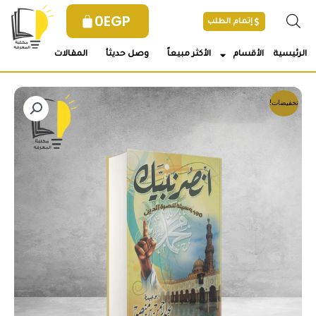
خطي
0
EGP
إتمام الطلب
لى
لمحتوى
الرئيسية
الأقسام
الأكثر مبيعاً
وصل حديثأ
المقالات
تخفيضات!