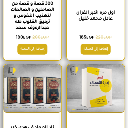
300 قصة و قصة من
الصاحلين و الصالحات
اول مره اتدبر القران
لتهذيب النفوس و
عادل محمد خليل
ترفيق القلوب طه
عبدالرءوف سعد
180
EGP
200
EGP
185
EGP
220
EGP
إضافة إلى السلة
إضافة إلى السلة
السعر الأصلي هو: 280EGP.
السعر الحالي هو: 215EGP.
السعر الأصلي هو: 1,300EGP.
السعر الحالي 
زاد المعاد في هدي خير