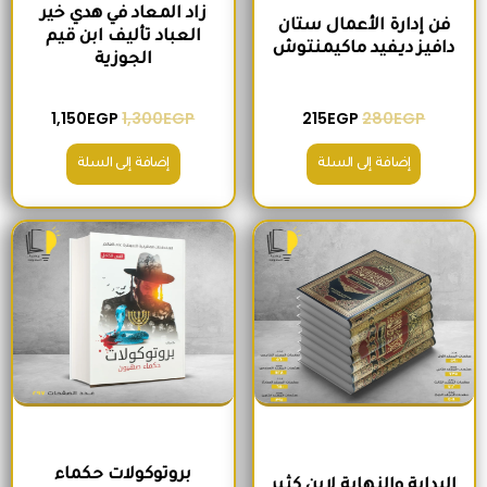
زاد المعاد في هدي خير
فن إدارة الأعمال ستان
العباد تأليف ابن قيم
دافيز ديفيد ماكيمنتوش
الجوزية
1,150
EGP
1,300
EGP
215
EGP
280
EGP
إضافة إلى السلة
إضافة إلى السلة
السعر الأصلي هو: 2,500EGP.
السعر الحالي هو: 2,200EGP.
السعر الأصلي هو: 260EGP.
السعر الحالي هو
بروتوكولات حكماء
البداية والنهاية لابن كثير