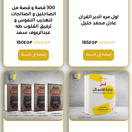
300 قصة و قصة من
الصاحلين و الصالحات
اول مره اتدبر القران
لتهذيب النفوس و
عادل محمد خليل
ترفيق القلوب طه
عبدالرءوف سعد
180
EGP
200
EGP
185
EGP
220
EGP
إضافة إلى السلة
إضافة إلى السلة
السعر الأصلي هو: 280EGP.
السعر الحالي هو: 215EGP.
السعر الأصلي هو: 1,300EGP.
السعر الحالي 