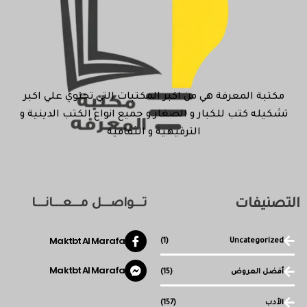
مكتبة المعرفة هي من اكبر المكتبات التي تحتوي علي اكبر
تشكيله كتب للكبار و الصغار و جميع انواع الكتب الدينية و
الترفيهية و الثقافية
التصنيفات
تـــواصـــل مـــعـــانـــا
Maktbt Al Marafa
(1)
Uncategorized
Maktbt Al Marafa
أفضل العروض
(15)
الأدب
(157)