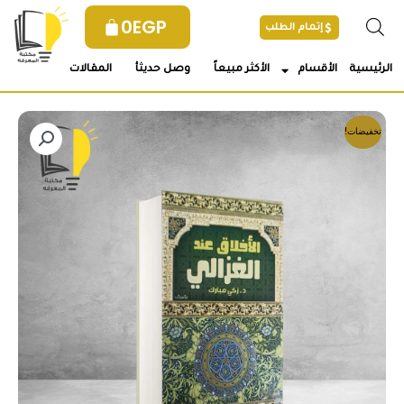
خطي
0
EGP
إتمام الطلب
لى
لمحتوى
الرئيسية
الأقسام
الأكثر مبيعاً
وصل حديثأ
المقالات
تخفيضات!