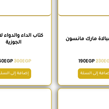
كتاب الداء والدواء ل
مبالاة مارك مانسون
الجوزية
60
EGP
300
EGP
190
EGP
230
E
ضافة إلى السلة
إضافة إلى السلة
السعر الأصلي هو: 200EGP.
السعر الحالي هو: 180EGP.
السعر الأص