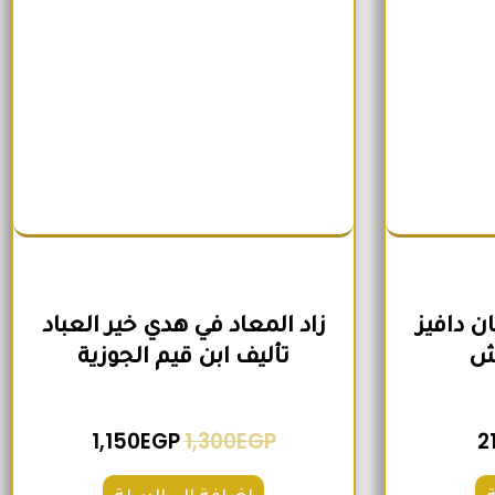
ن دافيز
زاد المعاد في هدي خير العباد
وش
تأليف ابن قيم الجوزية
1,150
EGP
1,300
EGP
2