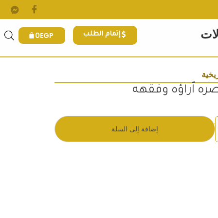
لات
0
EGP
إتمام الطلب
يخية
صره اّراؤه وفقهه
 هو: 300EGP.
إضافة إلى السلة