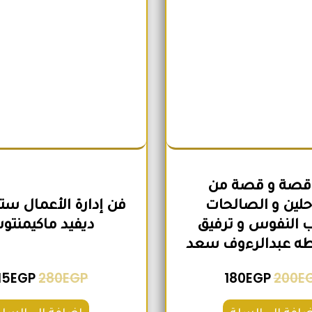
30 قصة و قصة من
لين و الصالحات
فن إدارة الأعمال ستا
 النفوس و ترفيق
ديفيد ماكيمنت
طه عبدالرءوف سعد
15
EGP
280
EGP
180
EGP
200
E