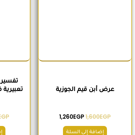
تفسير 
عرض أبن قيم الجوزية
EGP
1,260
EGP
1,600
EGP
إضافة إلى السلة
إ