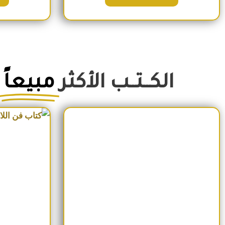
الكــتــب الأكثر
مبيعاً
السعر الأصلي هو: 350EGP.
السعر الحالي هو: 290EGP.