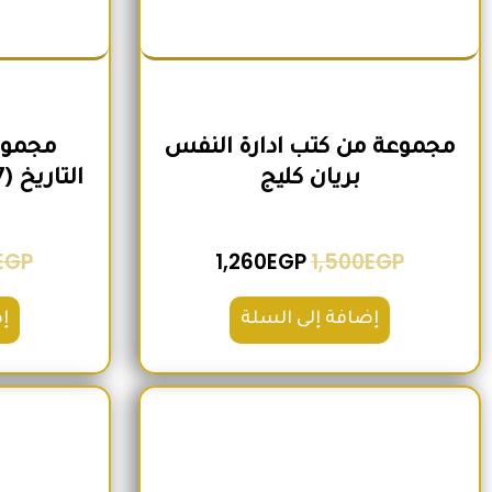
مجموعة من كتب ادارة النفس
مجموع
بريان كليج
التاريخ (7 كتب) لمنصور عرابي
EGP
1,260
EGP
1,500
EGP
إضافة إلى السلة
إ
السعر الأصلي هو: 1,600EGP.
السعر الحالي هو: 1,260EGP.