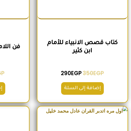
كتاب قصص الانبياء للأمام
فن اللا
ابن كثير
GP
290
EGP
350
EGP
إضافة إلى السلة
إ
السعر الأصلي هو: 220EGP.
السعر الحالي هو: 185EGP.