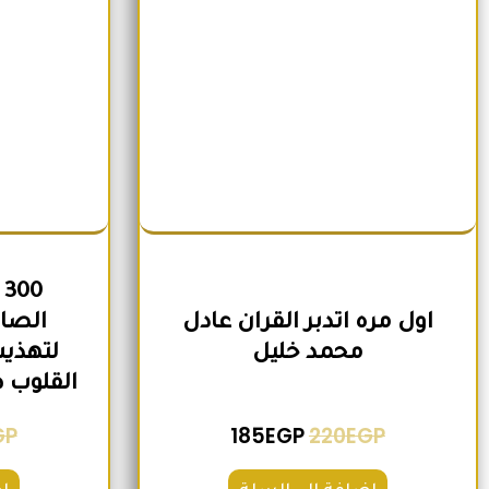
0
اول مره اتدبر القران عادل
الصاح
محمد خليل
لتهذيب
القلوب 
GP
185
EGP
220
EGP