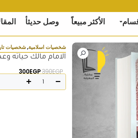
قسام
الأكثر مبيعاً
وصل حديثأ
المقا
شخصيات اسلامية
,
شخصيات تار
الامام مالك حياته وع
السعر الأصلي هو: 390EGP.
السعر الحالي
300
EGP
390
EGP
كمية
الامام
مالك
حياته
وعصره
اّراؤه
وفقهه