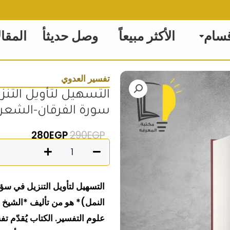
قسام
الأكثر مبيعاً
وصل حديثأ
المقا
تفسير العدوي
التسهيل لتأويل التن
سورة الفرقان-الشعرا
السعر الأصلي هو: 290EGP.
السعر الحالي
280
EGP
290
EGP
كمية
التسهيل
لتأويل
التسهيل لتأويل التنزيل في س
التنزيل
النمل)* هو من تأليف *الشي
فى
علوم التفسير. الكتاب يُقدّم 
سؤال