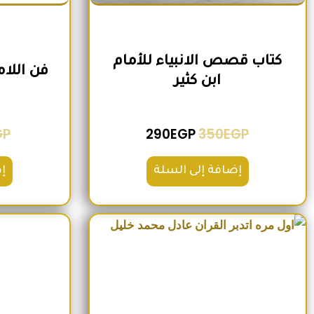
كتاب قصص الانبياء للأمام
فن اللا
ابن كثير
GP
290
EGP
350
EGP
إضافة إلى السلة
إ
السعر الأصلي هو: 220EGP.
السعر الحالي هو: 185EGP.