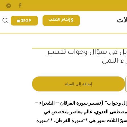
لات
0
EGP
إتمام الطلب
زيل فى سؤال وجواب تفسير
ء-النمل
 هو: 280EGP.
إضافة إلى السلة
ؤال وجواب” (تفسير سورة الفرقان – الشعراء –
خ مصطفى العدوي، عالم معاصر متخصص في
تفسيرًا لثلاث سور هي **سورة الفرقان، **سورة