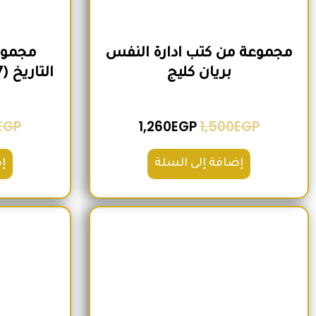
مجموعة من كتب ادارة النفس
مجموع
بريان كليج
التاريخ (7 كتب) لمنصور عرابي
EGP
1,260
EGP
1,500
EGP
إضافة إلى السلة
إ
السعر الأصلي هو: 1,600EGP.
السعر الحالي هو: 1,260EGP.