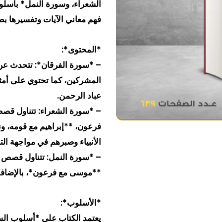
الشعراء، وسورة النمل* بأسل
وجواب
فهم معاني الآيات وتفسيرها ب
تفسير
سورة
*المحتوى*:
الفرقان-
– *سورة الفرقان*: تتحدث عن 
الشعراء-
المشركين، كما تحتوي على أمثل
النمل
عباد الرحمن.
– *سورة الشعراء: تتناول قص
فرعون، **إبراهيم مع قومه، 
الأنبياء وصبرهم في مواجهة الت
– *سورة النمل: تتناول قصص ع
**موسى مع فرعون*، بالإضافة 
*الأسلوب*:
يعتمد الكتاب على *أسلوب ال