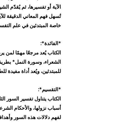
الآية أو تفسيرها، ثم يُقدّم ا
تُسهل فهم المعاني الدقيقة لل
خاصة المبتدئين في علم التفسي
*الفائدة*:
الكتاب يُعد مرجعًا مهمًا لمن
الشعراء، وسورة النمل* بطريق
للمبتدئين، ويُعد أداة مفيدة لل
*التقسيم*:
الكتاب يتناول تفسير السور ال
أسباب نزولها، والأحكام الشرعية
لفهم دلالات هذه السور وأهدافها