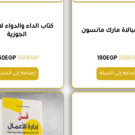
كتاب الداء والدواء ل
مبالاة مارك مانسون
الجوزية
60
EGP
300
EGP
190
EGP
230
E
ضافة إلى السلة
إضافة إلى السلة
السعر الأصلي هو: 200EGP.
السعر الحالي هو: 180EGP.
السعر الأص