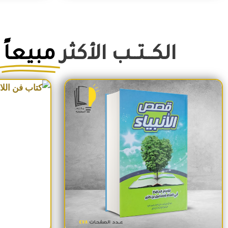
الكــتــب الأكثر
مبيعاً
السعر الأصلي هو: 350EGP.
السعر الحالي هو: 290EGP.