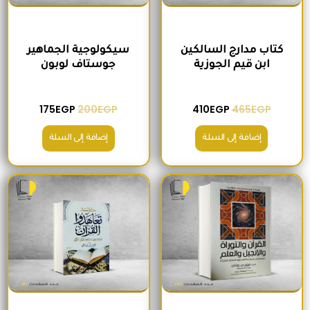
كتاب مدارج السالكين
سيكولوجية الجماهير
ابن قيم الجوزية
جوستاف لوبون
175
EGP
200
EGP
410
EGP
465
EGP
إضافة إلى السلة
إضافة إلى السلة
السعر الأصلي هو: 295EGP.
السعر الحالي هو: 260EGP.
السعر الأصلي هو: 200EGP.
السعر الحالي ه