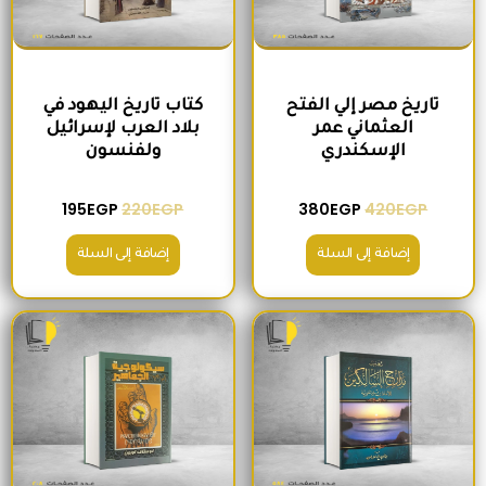
تاريخ مصر إلي الفتح
كتاب تاريخ اليهود في
العثماني عمر
بلاد العرب لإسرائيل
الإسكندري
ولفنسون
195
EGP
220
EGP
380
EGP
420
EGP
إضافة إلى السلة
إضافة إلى السلة
السعر الأصلي هو: 465EGP.
السعر الحالي هو: 410EGP.
السعر الأصلي هو: 200EGP.
السعر الحالي ه