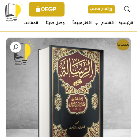
خطي
0
EGP
إتمام الطلب
لى
لمحتوى
الرئيسية
الأقسام
الأكثر مبيعاً
وصل حديثأ
المقالات
تخفيضات!