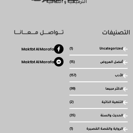
الترفيهية و الثقافية
التصنيفات
تـــواصـــل مـــعـــانـــا
Maktbt Al Marafa
(1)
Uncategorized
Maktbt Al Marafa
أفضل العروض
(15)
الأدب
(157)
الاكثر مبيعا
(99)
التنمية الذاتية
(2)
الحديث والسنة
(35)
الرواية والقصة القصيرة
(1)