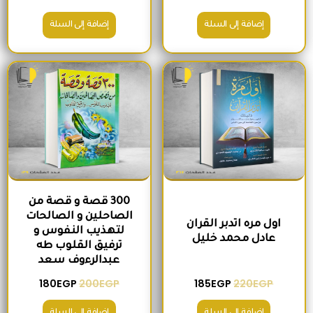
إضافة إلى السلة
إضافة إلى السلة
السعر الأصلي هو: 220EGP.
السعر الحالي هو: 185EGP.
السعر الأصلي هو: 200EGP.
السعر الحالي ه
300 قصة و قصة من
الصاحلين و الصالحات
اول مره اتدبر القران
لتهذيب النفوس و
عادل محمد خليل
ترفيق القلوب طه
عبدالرءوف سعد
180
EGP
200
EGP
185
EGP
220
EGP