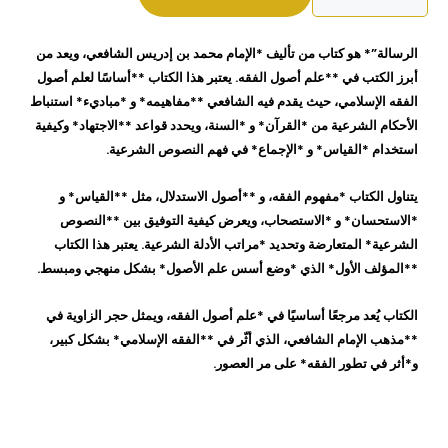
محمد
بن
الرسالة”* هو كتاب من تأليف *الإمام محمد بن إدريس الشافعي، ويعد من
ادريس
أبرز الكتب في **علم أصول الفقه. يعتبر هذا الكتاب **أساسًا لعلم أصول
الشافعي
الفقه الإسلامي، حيث يقدم فيه الشافعي **مفاهيمه* و *مباديء* استنباط
الأحكام الشرعية من *القرآن* و *السنة، ويحدد قواعد **الاجتهاد* وكيفية
استخدام *القياس* و *الإجماع* في فهم النصوص الشرعية.
يتناول الكتاب *مفهوم الفقه، و **أصول الاستدلال، مثل **القياس* و
*الاستحسان* و *الاستصحاب، ويعرض كيفية التوفيق بين **النصوص
الشرعية* المتعارضة وتحديد *مراتب الأدلة الشرعية. يعتبر هذا الكتاب
**المؤلف الأول* الذي *وضع أسس علم الأصول* بشكل منهجي ومبسط.
الكتاب يُعد مرجعًا أساسيًا في *علم أصول الفقه، ويمثل حجر الزاوية في
**مذهب الإمام الشافعي، الذي أثّر في **الفقه الإسلامي* بشكل كبير،
و*أثر في تطور الفقه* على مر العصور.