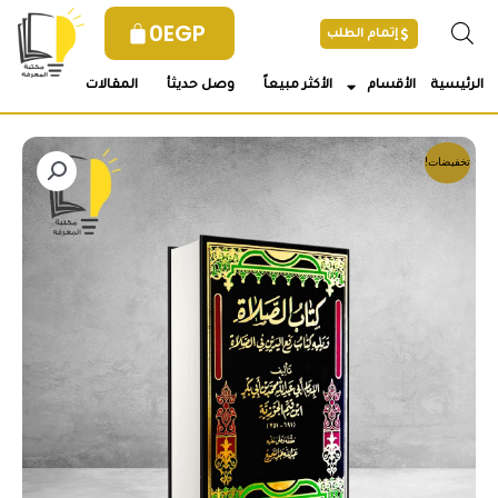
خطي
0
EGP
إتمام الطلب
لى
لمحتوى
الرئيسية
الأقسام
الأكثر مبيعاً
وصل حديثأ
المقالات
تخفيضات!