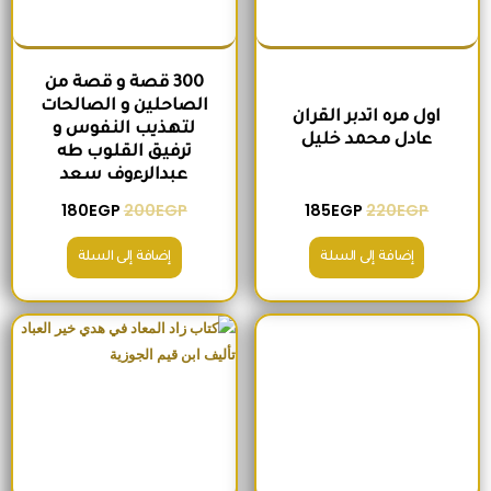
300 قصة و قصة من
الصاحلين و الصالحات
اول مره اتدبر القران
لتهذيب النفوس و
عادل محمد خليل
ترفيق القلوب طه
عبدالرءوف سعد
180
EGP
200
EGP
185
EGP
220
EGP
إضافة إلى السلة
إضافة إلى السلة
السعر الأصلي هو: 280EGP.
السعر الحالي هو: 215EGP.
السعر الأصلي هو: 1,300EGP.
السعر الحالي 