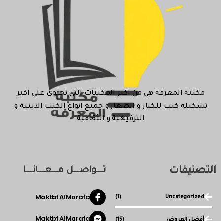
مكتبة المعرفة هي من اكبر المكتبات التي تحتوي علي اكبر
تشكيله كتب للكبار و الصغار و جميع انواع الكتب الدينية و
الترفيهية و الثقافية
التصنيفات
تـــواصـــل مـــعـــانـــا
Maktbt Al Marafa
(1)
Uncategorized
Maktbt Al Marafa
أفضل العروض
(15)