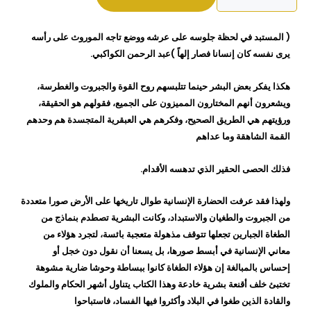
خالد
أحمد
( المستبد في لحظة جلوسه على عرشه ووضع تاجه الموروث على رأسه
خالد
يرى نفسه كان إنسانا فصار إلهاً )عبد الرحمن الكواكبي.
هكذا يفكر بعض البشر حينما تتلبسهم روح القوة والجبروت والغطرسة،
ويشعرون أنهم المختارون المميزون على الجميع، فقولهم هو الحقيقة،
ورؤيتهم هي الطريق الصحيح، وفكرهم هي العبقرية المتجسدة هم وحدهم
القمة الشاهقة وما عداهم
فذلك الحصى الحقير الذي تدهسه الأقدام.
ولهذا فقد عرفت الحضارة الإنسانية طوال تاريخها على الأرض صورا متعددة
من الجبروت والطغيان والاستبداد، وكانت البشرية تصطدم بنماذج من
الطغاة الجبارين تجعلها تتوقف مذهولة متعجبة بائسة، لتجرد هؤلاء من
معاني الإنسانية في أبسط صورها، بل يسعنا أن نقول دون خجل أو
إحساس بالمبالغة إن هؤلاء الطغاة كانوا ببساطة وحوشا ضارية مشوهة
تختبئ خلف أقنعة بشرية خادعة وهذا الكتاب يتناول أشهر الحكام والملوك
والقادة الذين طغوا في البلاد وأكثروا فيها الفساد، فاستباحوا