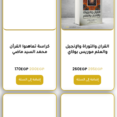
القران والتوراة والإنجيل
كراسة تعاهدوا القرآن
والعلم موريس بوكاي
محمد السيد ماضي
170
EGP
200
EGP
260
EGP
295
EGP
إضافة إلى السلة
إضافة إلى السلة
السعر الأصلي هو: 235EGP.
السعر الحالي هو: 215EGP.
السعر الأصلي هو: 300EGP.
السعر الحالي ه