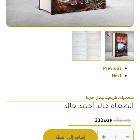
Previous
Next
شخصيات تاريخية
,
وصل حديثا
الطغاة خالد أحمد خالد
السعر الأصلي هو: 450EGP.
السعر الحالي هو: 330EGP.
330
EGP
450
EGP
كمية
إضافة إلى السلة
الطغاة