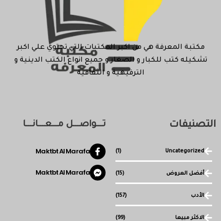
مكتبة المعرفة هي من اكبر المكتبات التي تحتوي علي اكبر
تشكيله كتب للكبار و الصغار و جميع انواع الكتب الدينية و
الترفيهية و الثقافية
التصنيفات
تـــواصـــل مـــعـــانـــا
Maktbt Al Marafa
(1)
Uncategorized
Maktbt Al Marafa
أفضل العروض
(15)
الأدب
(157)
الاكثر مبيعا
(99)