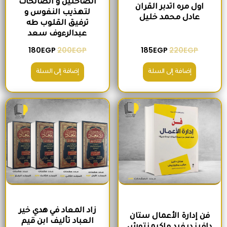
الصاحلين و الصالحات
اول مره اتدبر القران
لتهذيب النفوس و
عادل محمد خليل
ترفيق القلوب طه
عبدالرءوف سعد
180
EGP
200
EGP
185
EGP
220
EGP
إضافة إلى السلة
إضافة إلى السلة
السعر الأصلي هو: 280EGP.
السعر الحالي هو: 215EGP.
السعر الأصلي هو: 1,300EGP.
السعر الحالي 
زاد المعاد في هدي خير
فن إدارة الأعمال ستان
العباد تأليف ابن قيم