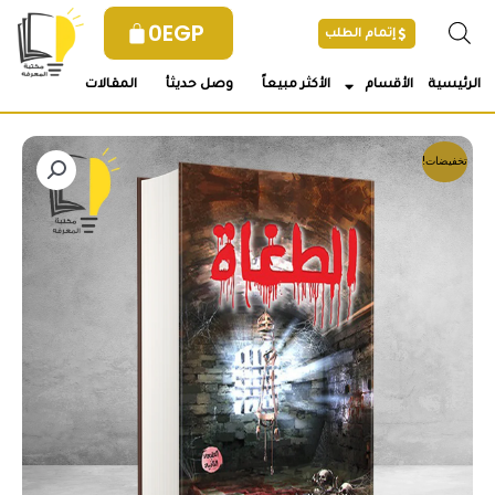
خطي
0
EGP
إتمام الطلب
لى
لمحتوى
الرئيسية
الأقسام
الأكثر مبيعاً
وصل حديثأ
المقالات
تخفيضات!