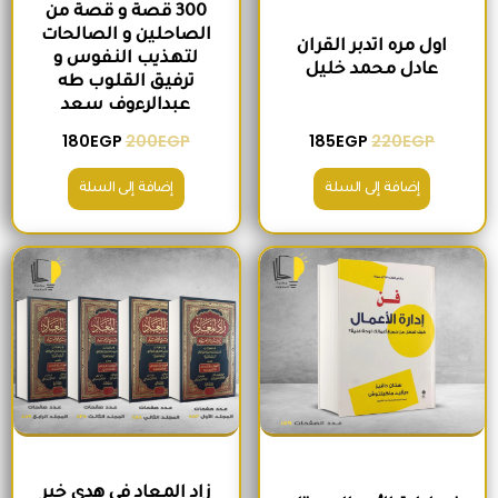
300 قصة و قصة من
الصاحلين و الصالحات
اول مره اتدبر القران
لتهذيب النفوس و
عادل محمد خليل
ترفيق القلوب طه
عبدالرءوف سعد
180
EGP
200
EGP
185
EGP
220
EGP
إضافة إلى السلة
إضافة إلى السلة
السعر الأصلي هو: 280EGP.
السعر الحالي هو: 215EGP.
السعر الأصلي هو: 1,300EGP.
السعر الحالي 
زاد المعاد في هدي خير