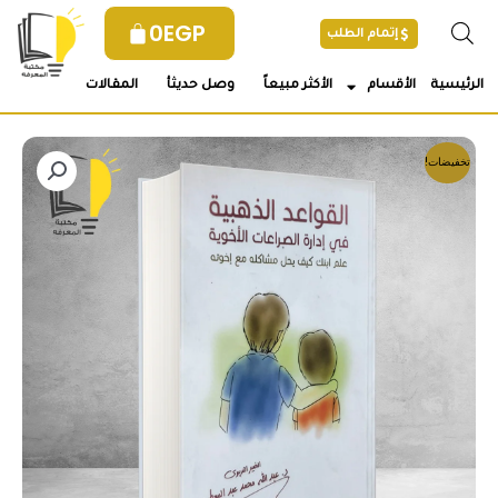
خطي
0
EGP
إتمام الطلب
لى
لمحتوى
الرئيسية
الأقسام
الأكثر مبيعاً
وصل حديثأ
المقالات
تخفيضات!