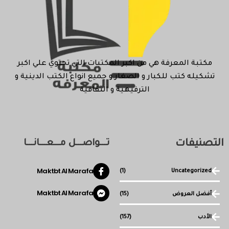
مكتبة المعرفة هي من اكبر المكتبات التي تحتوي علي اكبر
تشكيله كتب للكبار و الصغار و جميع انواع الكتب الدينية و
الترفيهية و الثقافية
التصنيفات
تـــواصـــل مـــعـــانـــا
Maktbt Al Marafa
(1)
Uncategorized
Maktbt Al Marafa
أفضل العروض
(15)
الأدب
(157)