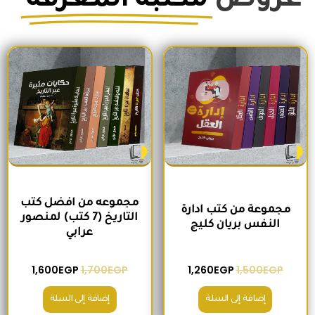
عروض
مكتبة المعرفة
محمد
أبو
عشرة
السعر الأصلي هو: 1,500EGP.
السعر الحالي هو: 1,260EGP.
السعر الأصلي هو: 1,700EGP.
السعر الحالي 
مجموعه من افضل كتب
مجموعة من كتب ادارة
التاريخ (7 كتب) لمنصور
النفس بريان كليج
عرابي
1,600
EGP
1,700
EGP
1,260
EGP
1,500
EGP
إضافة إلى السلة
إضافة إلى السلة