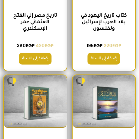
كتاب تاريخ اليهود في
تاريخ مصر إلي الفتح
بلاد العرب لإسرائيل
العثماني عمر
ولفنسون
الإسكندري
380
EGP
420
EGP
195
EGP
220
EGP
إضافة إلى السلة
إضافة إلى السلة
السعر الأصلي هو: 465EGP.
السعر الحالي هو: 410EGP.
السعر الأصلي هو: 200EGP.
السعر الحالي ه