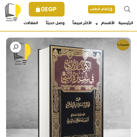
خطي
0
EGP
إتمام الطلب
لى
لمحتوى
الرئيسية
الأقسام
الأكثر مبيعاً
وصل حديثأ
المقالات
تخفيضات!