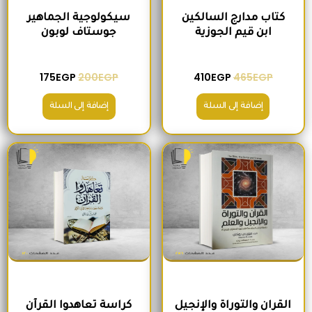
كتاب مدارج السالكين
سيكولوجية الجماهير
ابن قيم الجوزية
جوستاف لوبون
175
EGP
200
EGP
410
EGP
465
EGP
إضافة إلى السلة
إضافة إلى السلة
السعر الأصلي هو: 295EGP.
السعر الحالي هو: 260EGP.
السعر الأصلي هو: 200EGP.
السعر الحالي ه
القران والتوراة والإنجيل
كراسة تعاهدوا القرآن