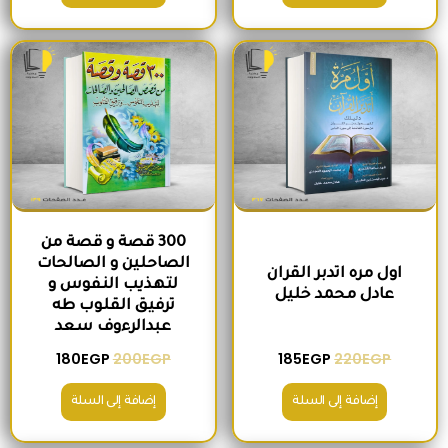
السعر الأصلي هو: 220EGP.
السعر الحالي هو: 185EGP.
السعر الأصلي هو: 200EGP.
السعر الحالي ه
300 قصة و قصة من
الصاحلين و الصالحات
اول مره اتدبر القران
لتهذيب النفوس و
عادل محمد خليل
ترفيق القلوب طه
عبدالرءوف سعد
180
EGP
200
EGP
185
EGP
220
EGP
إضافة إلى السلة
إضافة إلى السلة