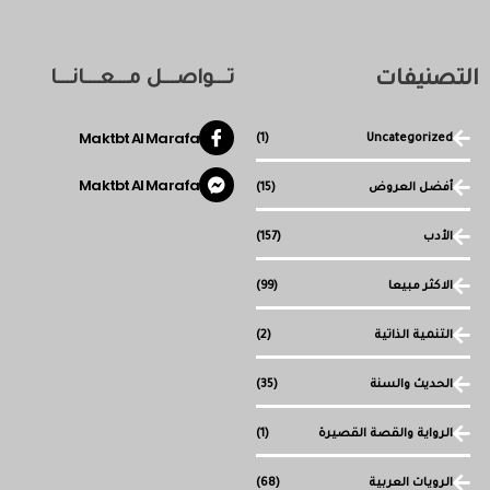
التصنيفات
تـــواصـــل مـــعـــانـــا
Maktbt Al Marafa
(1)
Uncategorized
Maktbt Al Marafa
أفضل العروض
(15)
الأدب
(157)
الاكثر مبيعا
(99)
التنمية الذاتية
(2)
الحديث والسنة
(35)
الرواية والقصة القصيرة
(1)
الرويات العربية
(68)