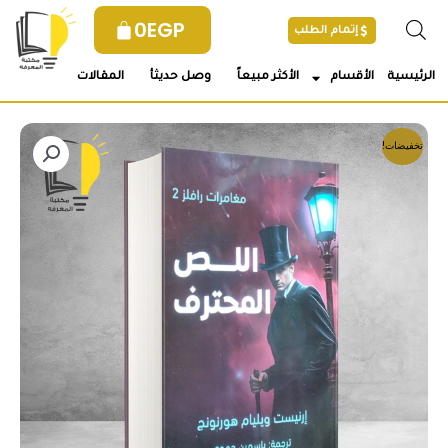
خطي
0
EGP
إتمام الطلب
لى
لمحتوى
الرئيسية
الأقسام
الأكثر مبيعاً
وصل حديثأ
المقالات
تخفيضات!