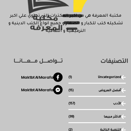
مكتبة المعرفة هي من اكبر المكتبات التي تحتوي علي اكبر
تشكيله كتب للكبار و الصغار و جميع انواع الكتب الدينية و
الترفيهية و الثقافية
التصنيفات
تـــواصـــل مـــعـــانـــا
Maktbt Al Marafa
(1)
Uncategorized
Maktbt Al Marafa
أفضل العروض
(15)
الأدب
(157)
الاكثر مبيعا
(99)
التنمية الذاتية
(2)