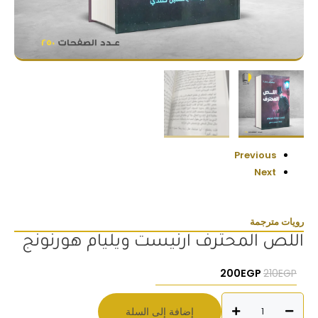
Previous
Next
رويات مترجمة
اللص المحترف ارنيست ويليام هورنونج
السعر الأصلي هو: 210EGP.
السعر الحالي هو: 200EGP.
200
EGP
210
EGP
كمية
إضافة إلى السلة
اللص