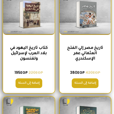
تاريخ مصر إلي الفتح
كتاب تاريخ اليهود في
العثماني عمر
بلاد العرب لإسرائيل
الإسكندري
ولفنسون
195
EGP
220
EGP
380
EGP
420
EGP
إضافة إلى السلة
إضافة إلى السلة
السعر الأصلي هو: 465EGP.
السعر الحالي هو: 410EGP.
السعر الأصلي هو: 200EGP.
السعر الحالي ه