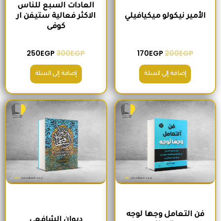
العادات السبع للناس
الأمير نيكولو ميكيافيلي
الاكثر فعالية ستيفن ار
كوفى
250
EGP
300
EGP
170
EGP
200
EGP
إضافة إلى السلة
إضافة إلى السلة
السعر الأصلي هو: 330EGP.
السعر الحالي هو: 280EGP.
السعر الأصلي هو: 170EGP.
السعر الحالي هو
فن التعامل وجها لوجه
ديوان الشافعي