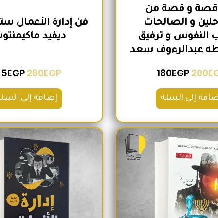
30 قصة و قصة من
لين و الصالحات
فن إدارة الأعمال ستا
 النفوس و ترفيق
ديفيد ماكيمنت
طه عبدالرءوف سعد
15
EGP
280
EGP
180
EGP
200
E
ضافة إلى السلة
إضافة إلى السلة
السعر الأصلي هو: 260EGP.
السعر الحالي هو: 215EGP.
السعر الأص