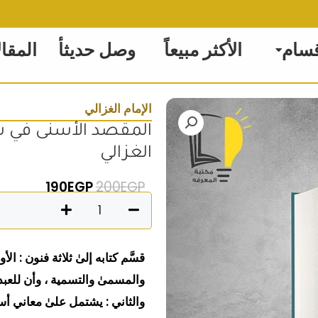
قسام
الأكثر مبيعاً
وصل حديثأ
المقا
الإمام الغزالي
المقصد الأسنى في شر
الغزالي
السعر الأصلي هو: 200EGP
السعر الحالي
190
EGP
200
EGP
كمية
المقصد
الأسنى
قسَّم كتابه إلىٰ ثلاثة فنون : ال
في
والمسمىٰ والتسمية ، وأن للعبد
شرح
والثاني : يشتمل علىٰ معاني أسم
أسماء