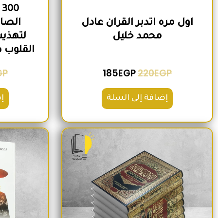
0
اول مره اتدبر القران عادل
الصاح
محمد خليل
لتهذيب
القلوب 
GP
185
EGP
220
EGP
إضافة إلى السلة
إ
السعر الأصلي هو: 2,500EGP.
السعر الحالي هو: 2,200EGP.