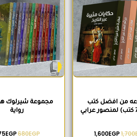
ه من افضل كتب
رواية
75
EGP
680
EGP
1,600
EGP
1,700