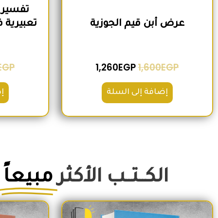
تفسير 
عرض أبن قيم الجوزية
EGP
1,260
EGP
1,600
EGP
إضافة إلى السلة
إ
الكــتــب الأكثر
مبيعاً
السعر الأصلي هو: 350EGP.
السعر الحالي هو: 290EGP.