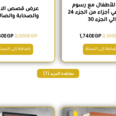
للأطفال مع رسوم
عرض قصص الانب
تعبيرية في أجزاء من الجزء 24
والصحابة والصال
الي الجزء 30
60
EGP
2,000
EGP
1,740
EGP
2,100
ضافة إلى السلة
إضافة إلى السلة
مشاهدة المزيد
(7)
السعر الأصلي هو: 230EGP.
السعر الحالي هو: 190EGP.
السعر الأص