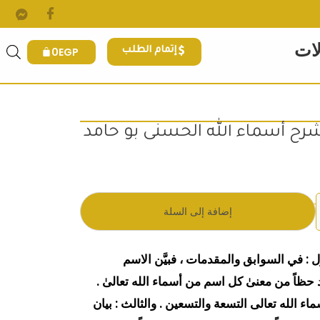
لات
0
EGP
إتمام الطلب
ح أسماء الله الحسنى بو حامد
.
 هو: 190EGP.
إضافة إلى السلة
أول : في السوابق والمقدمات ، فبيَّن الاسم
 حظاً من معنىٰ كل اسم من أسماء الله تعالىٰ .
اء الله تعالى التسعة والتسعين . والثالث : بيان