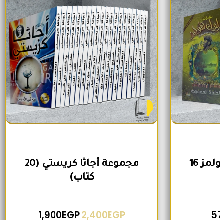
مجموعة شيرلوك هولمز 16
مجموعة أجاثا كريستي (20
كتاب)
1,900
EGP
2,400
EGP
5