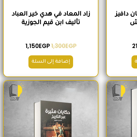
ن دافيز
زاد المعاد في هدي خير العباد
وش
تأليف ابن قيم الجوزية
1,150
EGP
1,300
EGP
2
إضافة إلى السلة
لي هو: 250EGP.
السعر الحالي هو: 200EGP.
السعر الأصلي هو: 300EGP.
السعر الحالي هو: 