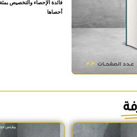
فائدة الإحصاء والتخصيص بمئة إ
الله
أحصاها
الحسنى
بو
حامد
الغزالي
فة
السعر الأصلي هو: 1,700EGP.
السعر الحالي هو: 1,600EGP.
السعر الأص