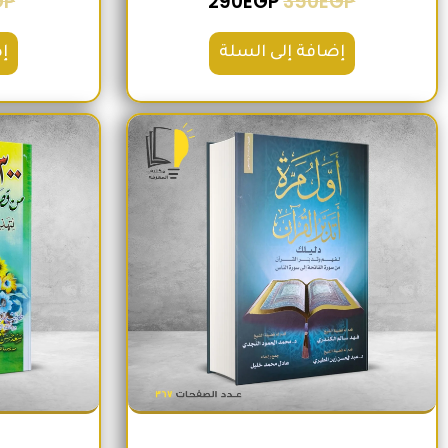
GP
290
EGP
350
EGP
إضافة إلى السلة
إ
السعر الأصلي هو: 220EGP.
السعر الحالي هو: 185EGP.