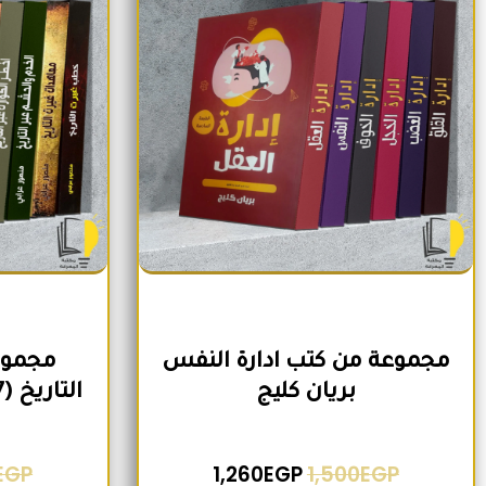
مجموعة من كتب ادارة النفس
مجموع
بريان كليج
التاريخ (7 كتب) لمنصور عرابي
EGP
1,260
EGP
1,500
EGP