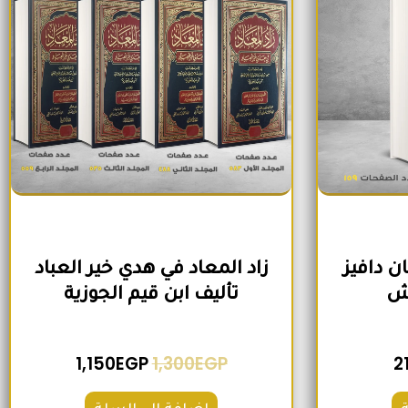
ن دافيز
زاد المعاد في هدي خير العباد
وش
تأليف ابن قيم الجوزية
1,150
EGP
1,300
EGP
2