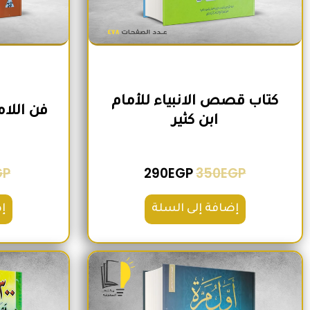
كتاب قصص الانبياء للأمام
فن اللا
ابن كثير
GP
290
EGP
350
EGP
إضافة إلى السلة
إ
السعر الأصلي هو: 220EGP.
السعر الحالي هو: 185EGP.