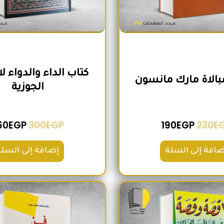
كتاب الداء والدواء ل
مبالاة مارك مانسون
الجوزية
60
EGP
300
EGP
190
EGP
230
E
ضافة إلى السلة
إضافة إلى السلة
السعر الأصلي هو: 200EGP.
السعر الحالي هو: 180EGP.
السعر الأص