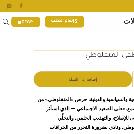
لات
0
EGP
إتمام الطلب
في المنفلوطي
.
ي هو: 290EGP.
إضافة إلى السلة
ية والسياسية والدينية، حرص «المنفلوطي» من
مع. فعلى الصعيد الاجتماعي — الذي استأثر
 للإصلاح، والتهذيب الخلقي، والتحلِّي
لوطن، ونادى بضرورة التحرر من الخرافات