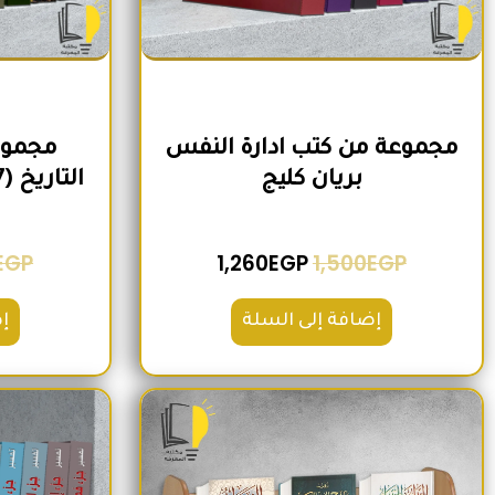
مجموعة من كتب ادارة النفس
مجموع
بريان كليج
التاريخ (7 كتب) لمنصور عرابي
EGP
1,260
EGP
1,500
EGP
إضافة إلى السلة
إ
السعر الأصلي هو: 1,600EGP.
السعر الحالي هو: 1,260EGP.