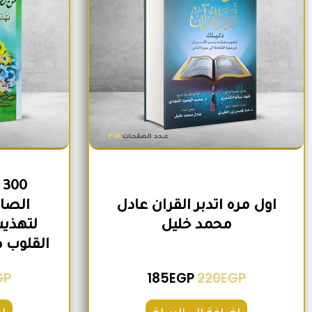
0
اول مره اتدبر القران عادل
الصاح
محمد خليل
لتهذيب
القلوب 
GP
185
EGP
220
EGP