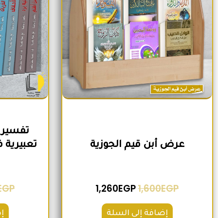
تفسير 
عرض أبن قيم الجوزية
EGP
1,260
EGP
1,600
EGP
إضافة إلى السلة
إ