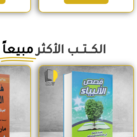
الكــتــب الأكثر
مبيعاً
السعر الأصلي هو: 350EGP.
السعر الحالي هو: 290EGP.