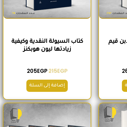
ابن قيم
كتاب السيولة النقدية وكيفية
زيادتها ليون هوبكنز
205
EGP
215
EGP
2
إضافة إلى السلة
لي هو: 280EGP.
السعر الحالي هو: 215EGP.
السعر الأصلي هو: 1,300EGP.
السعر الحالي هو: 