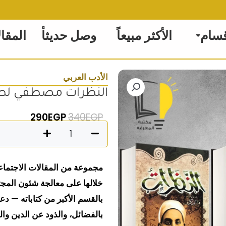
قسام
الأكثر مبيعاً
وصل حديثأ
المقا
الأدب العربي
النظرات مصطفي لط
السعر الأصلي هو: 340EGP
السعر الحال
290
EGP
340
EGP
كمية
النظرات
مصطفي
مجموعة من المقالات الاجتماع
لطفي
خلالها على معالجة شئون المجت
المنفلوطي
بالقسم الأكبر من كتاباته — دعى
بالفضائل، والذود عن الدين وا