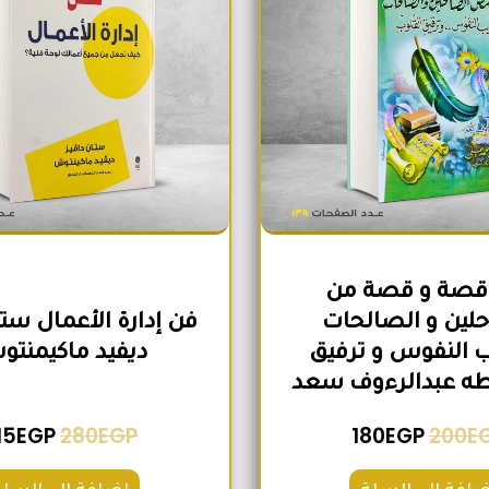
30 قصة و قصة من
لين و الصالحات
فن إدارة الأعمال ستا
 النفوس و ترفيق
ديفيد ماكيمنت
طه عبدالرءوف سعد
15
EGP
280
EGP
180
EGP
200
E