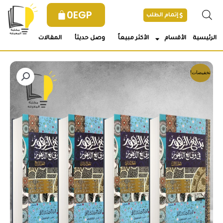
خطي
0
EGP
إتمام الطلب
لى
لمحتوى
الرئيسية
الأقسام
الأكثر مبيعاً
وصل حديثأ
المقالات
تخفيضات!