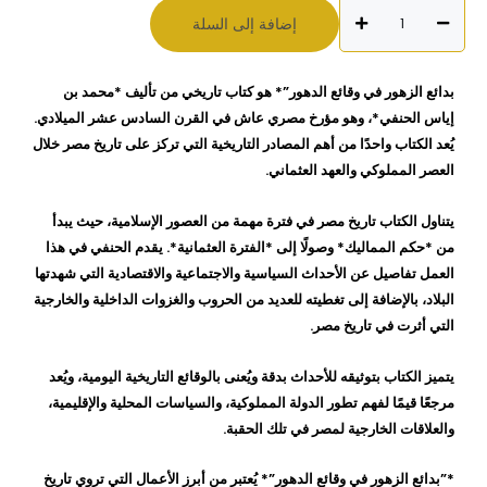
كمية
إضافة إلى السلة
بدائع
الزهور
في
بدائع الزهور في وقائع الدهور”* هو كتاب تاريخي من تأليف *محمد بن
وقائع
إياس الحنفي*، وهو مؤرخ مصري عاش في القرن السادس عشر الميلادي.
الدهور
يُعد الكتاب واحدًا من أهم المصادر التاريخية التي تركز على تاريخ مصر خلال
محمد
العصر المملوكي والعهد العثماني.
بن
اياس
يتناول الكتاب تاريخ مصر في فترة مهمة من العصور الإسلامية، حيث يبدأ
الحنفي
من *حكم المماليك* وصولًا إلى *الفترة العثمانية*. يقدم الحنفي في هذا
العمل تفاصيل عن الأحداث السياسية والاجتماعية والاقتصادية التي شهدتها
البلاد، بالإضافة إلى تغطيته للعديد من الحروب والغزوات الداخلية والخارجية
التي أثرت في تاريخ مصر.
يتميز الكتاب بتوثيقه للأحداث بدقة ويُعنى بالوقائع التاريخية اليومية، ويُعد
مرجعًا قيمًا لفهم تطور الدولة المملوكية، والسياسات المحلية والإقليمية،
والعلاقات الخارجية لمصر في تلك الحقبة.
*”بدائع الزهور في وقائع الدهور”* يُعتبر من أبرز الأعمال التي تروي تاريخ