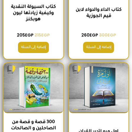
كتاب السيولة النقدية
كتاب الداء والدواء لابن
وكيفية زيادتها ليون
قيم الجوزية
هوبكنز
205
EGP
215
EGP
260
EGP
300
EGP
إضافة إلى السلة
إضافة إلى السلة
السعر الأصلي هو: 220EGP.
السعر الحالي هو: 185EGP.
السعر الأصلي هو: 200EGP.
السعر الحالي ه
300 قصة و قصة من
الصاحلين و الصالحات
اول مره اتدبر القران