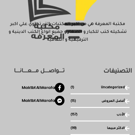
مكتبة المعرفة هي من اكبر المكتبات التي تحتوي علي اكبر
تشكيله كتب للكبار و الصغار و جميع انواع الكتب الدينية و
الترفيهية و الثقافية
التصنيفات
تـــواصـــل مـــعـــانـــا
Maktbt Al Marafa
(1)
Uncategorized
Maktbt Al Marafa
أفضل العروض
(15)
الأدب
(157)
الاكثر مبيعا
(99)