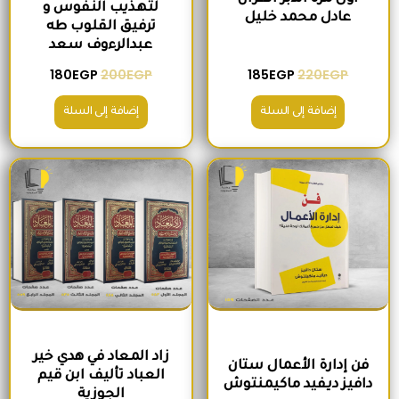
لتهذيب النفوس و
عادل محمد خليل
ترفيق القلوب طه
عبدالرءوف سعد
180
EGP
200
EGP
185
EGP
220
EGP
إضافة إلى السلة
إضافة إلى السلة
السعر الأصلي هو: 280EGP.
السعر الحالي هو: 215EGP.
السعر الأصلي هو: 1,300EGP.
السعر الحالي 
زاد المعاد في هدي خير
فن إدارة الأعمال ستان
العباد تأليف ابن قيم
دافيز ديفيد ماكيمنتوش
الجوزية