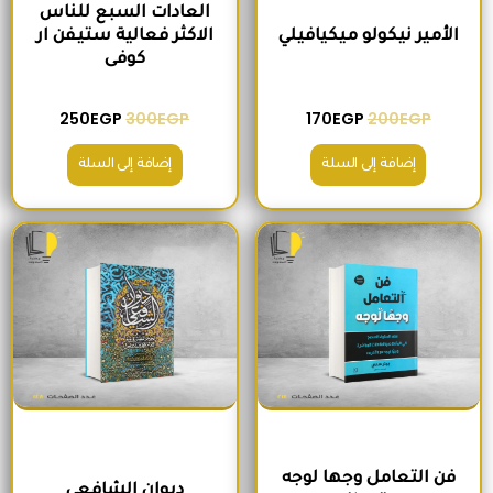
العادات السبع للناس
الأمير نيكولو ميكيافيلي
الاكثر فعالية ستيفن ار
كوفى
250
EGP
300
EGP
170
EGP
200
EGP
إضافة إلى السلة
إضافة إلى السلة
السعر الأصلي هو: 330EGP.
السعر الحالي هو: 280EGP.
السعر الأصلي هو: 170EGP.
السعر الحالي هو
فن التعامل وجها لوجه
ديوان الشافعي