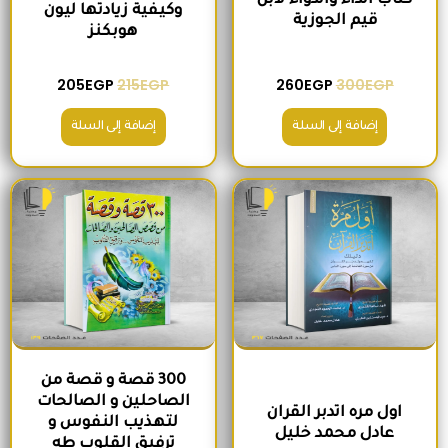
كتاب الداء والدواء لابن
وكيفية زيادتها ليون
قيم الجوزية
هوبكنز
205
EGP
215
EGP
260
EGP
300
EGP
إضافة إلى السلة
إضافة إلى السلة
السعر الأصلي هو: 220EGP.
السعر الحالي هو: 185EGP.
السعر الأصلي هو: 200EGP.
السعر الحالي ه
300 قصة و قصة من
الصاحلين و الصالحات
اول مره اتدبر القران
لتهذيب النفوس و
عادل محمد خليل
ترفيق القلوب طه