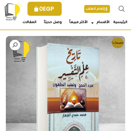
خطي
0
EGP
إتمام الطلب
لى
لمحتوى
الرئيسية
الأقسام
الأكثر مبيعاً
وصل حديثأ
المقالات
تخفيضات!