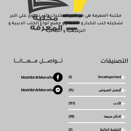
مكتبة المعرفة هي من اكبر المكتبات التي تحتوي علي اكبر
تشكيله كتب للكبار و الصغار و جميع انواع الكتب الدينية و
الترفيهية و الثقافية
التصنيفات
تـــواصـــل مـــعـــانـــا
Maktbt Al Marafa
(1)
Uncategorized
Maktbt Al Marafa
أفضل العروض
(15)
الأدب
(157)
الاكثر مبيعا
(99)
التنمية الذاتية
(2)