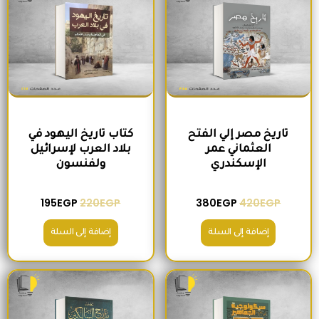
تاريخ مصر إلي الفتح
كتاب تاريخ اليهود في
العثماني عمر
بلاد العرب لإسرائيل
الإسكندري
ولفنسون
195
EGP
220
EGP
380
EGP
420
EGP
إضافة إلى السلة
إضافة إلى السلة
السعر الأصلي هو: 200EGP.
السعر الحالي هو: 175EGP.
السعر الأصلي هو: 465EGP.
السعر الحالي ه