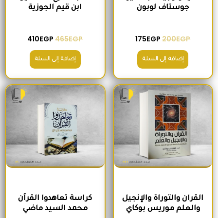
جوستاف لوبون
ابن قيم الجوزية
410
EGP
465
EGP
175
EGP
200
EGP
إضافة إلى السلة
إضافة إلى السلة
السعر الأصلي هو: 295EGP.
السعر الحالي هو: 260EGP.
السعر الأصلي هو: 200EGP.
السعر الحالي ه
القران والتوراة والإنجيل
كراسة تعاهدوا القرآن
والعلم موريس بوكاي
محمد السيد ماضي