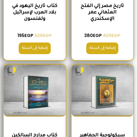
تاريخ مصر إلي الفتح
كتاب تاريخ اليهود في
العثماني عمر
بلاد العرب لإسرائيل
الإسكندري
ولفنسون
195
EGP
220
EGP
380
EGP
420
EGP
إضافة إلى السلة
إضافة إلى السلة
السعر الأصلي هو: 200EGP.
السعر الحالي هو: 175EGP.
السعر الأصلي هو: 465EGP.
السعر الحالي ه
سيكولوجية الجماهير
كتاب مدارج السالكين