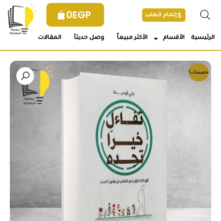
خطي
0
EGP
إتمام الطلب
لى
لمحتوى
الرئيسية
الأقسام
الأكثر مبيعاً
وصل حديثأ
المقالات
تخفيضات!