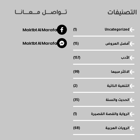
التصنيفات
تـــواصـــل مـــعـــانـــا
Maktbt Al Marafa
(1)
Uncategorized
Maktbt Al Marafa
أفضل العروض
(15)
الأدب
(157)
الاكثر مبيعا
(99)
التنمية الذاتية
(2)
الحديث والسنة
(35)
الرواية والقصة القصيرة
(1)
الرويات العربية
(68)