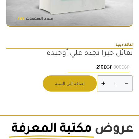
ثقافة دينية
تفائل خيرا تجده علي أوحيده
السعر الأصلي هو: 300EGP.
السعر الحالي هو: 210EGP.
210
EGP
300
EGP
كمية
إضافة إلى السلة
تفائل
خيرا
تجده
علي
أوحيده
عروض
مكتبة المعرفة