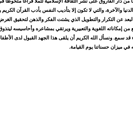
حرصًا من دار الفاروق على نشر الثقافة الإسلامية لتملأ فراغًا ملحوظً
نيا والآخرة، والتي لا تكون إلا بتأديب النفس بأدب القرآن الكريم
البعد عن التكرار والتطويل الذي يشتت الفكر والذهن لتحقيق الغر
 إمكاناته اللغوية والتعبيرية ويرتقي بمشاعره وأحاسيسه ليتذوق 
قد سمع. ونسأل الله الكريم أن يلقى هذا الجهد القبول لدى الأطفال
في ميزان حسناتنا يوم القيامة.