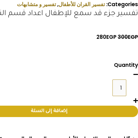
Categories:
تفسير القران للأطفال
,
تفسير و متشابهات
تفسير جزء قد سمع للإطفال اعداد قسم النش
السعر
السعر
280
EGP
300
EGP
الأصلي
الحالي
هو:
هو:
مية
Quantity
280EGP.
300EGP.
فسير
زء
د
مع
إضافة إلى السلة
لإطفال
عداد
سم