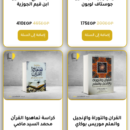
جوستاف لوبون
ابن قيم الجوزية
410
EGP
465
EGP
175
EGP
200
EGP
إضافة إلى السلة
إضافة إلى السلة
السعر الأصلي هو: 295EGP.
السعر الحالي هو: 260EGP.
السعر الأصلي هو: 200EGP.
السعر الحالي ه
القران والتوراة والإنجيل
كراسة تعاهدوا القرآن
والعلم موريس بوكاي
محمد السيد ماضي