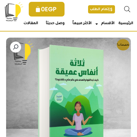
خطي
0
EGP
إتمام الطلب
لى
لمحتوى
الرئيسية
الأقسام
الأكثر مبيعاً
وصل حديثأ
المقالات
تخفيضات!