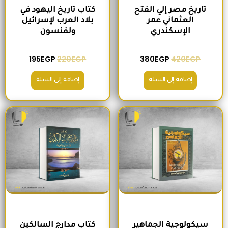
تاريخ مصر إلي الفتح
كتاب تاريخ اليهود في
العثماني عمر
بلاد العرب لإسرائيل
الإسكندري
ولفنسون
195
EGP
220
EGP
380
EGP
420
EGP
إضافة إلى السلة
إضافة إلى السلة
السعر الأصلي هو: 200EGP.
السعر الحالي هو: 175EGP.
السعر الأصلي هو: 465EGP.
السعر الحالي ه
سيكولوجية الجماهير
كتاب مدارج السالكين