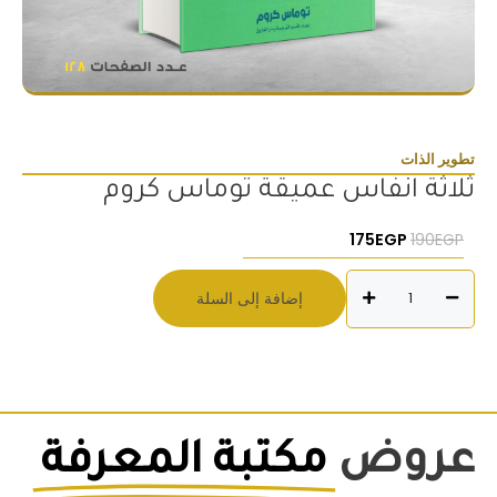
تطوير الذات
ثلاثة انفاس عميقة توماس كروم
السعر الأصلي هو: 190EGP.
السعر الحالي هو: 175EGP.
175
EGP
190
EGP
كمية
إضافة إلى السلة
ثلاثة
انفاس
عميقة
توماس
كروم
عروض
مكتبة المعرفة