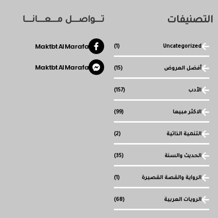
التصنيفات
تـــواصـــل مـــعـــانـــا
Maktbt Al Marafa
(1)
Uncategorized
Maktbt Al Marafa
أفضل العروض
(15)
الأدب
(157)
الاكثر مبيعا
(99)
التنمية الذاتية
(2)
الحديث والسنة
(35)
الرواية والقصة القصيرة
(1)
الرويات العربية
(68)