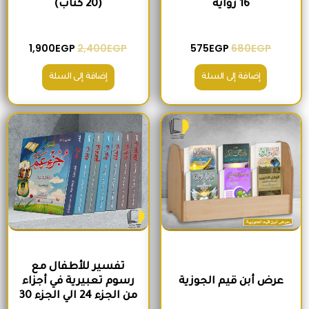
16 رواية
(20 كتاب)
1,900
EGP
2,400
EGP
575
EGP
680
EGP
إضافة إلى السلة
إضافة إلى السلة
السعر الأصلي هو: 1,600EGP.
السعر الحالي هو: 1,260EGP.
السعر الأصلي هو: 2,100EGP.
السعر الحالي 
تفسير للأطفال مع
عرض أبن قيم الجوزية
رسوم تعبيرية في أجزاء
من الجزء 24 الي الجزء 30