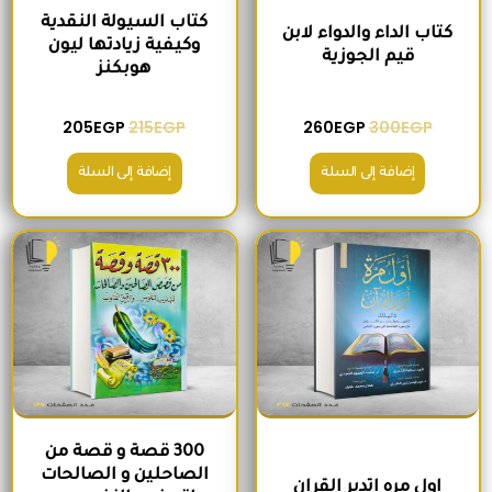
كتاب السيولة النقدية
كتاب الداء والدواء لابن
وكيفية زيادتها ليون
قيم الجوزية
هوبكنز
205
EGP
215
EGP
260
EGP
300
EGP
إضافة إلى السلة
إضافة إلى السلة
السعر الأصلي هو: 220EGP.
السعر الحالي هو: 185EGP.
السعر الأصلي هو: 200EGP.
السعر الحالي ه
300 قصة و قصة من
الصاحلين و الصالحات
اول مره اتدبر القران