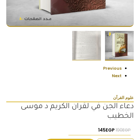
Previous
Next
علوم القرآن
دعاء الجن في لقران الكريم د موسى
الخطيب
السعر الأصلي هو: 190EGP.
السعر الحالي هو: 145EGP.
145
EGP
190
EGP