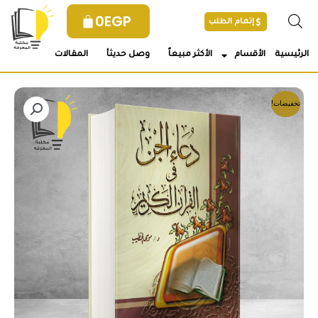
خطي
0
EGP
إتمام الطلب
لى
لمحتوى
الرئيسية
الأقسام
الأكثر مبيعاً
وصل حديثأ
المقالات
تخفيضات!