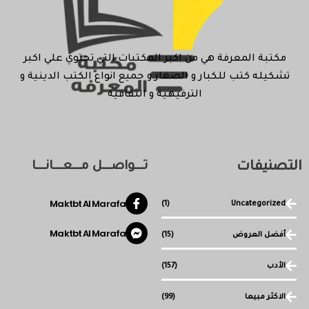
مكتبة المعرفة هي من اكبر المكتبات التي تحتوي علي اكبر
تشكيله كتب للكبار و الصغار و جميع انواع الكتب الدينية و
الترفيهية و الثقافية
التصنيفات
تـــواصـــل مـــعـــانـــا
Maktbt Al Marafa
(1)
Uncategorized
Maktbt Al Marafa
أفضل العروض
(15)
الأدب
(157)
الاكثر مبيعا
(99)