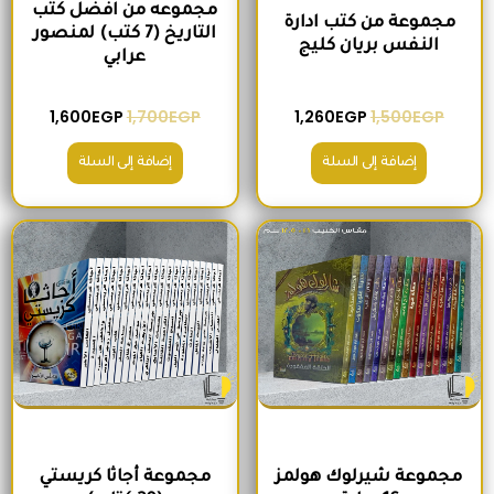
مجموعه من افضل كتب
مجموعة من كتب ادارة
التاريخ (7 كتب) لمنصور
النفس بريان كليج
عرابي
1,600
EGP
1,700
EGP
1,260
EGP
1,500
EGP
إضافة إلى السلة
إضافة إلى السلة
السعر الأصلي هو: 680EGP.
السعر الحالي هو: 575EGP.
السعر الأصلي هو: 2,400EGP.
السعر الحالي
مجموعة شيرلوك هولمز
مجموعة أجاثا كريستي