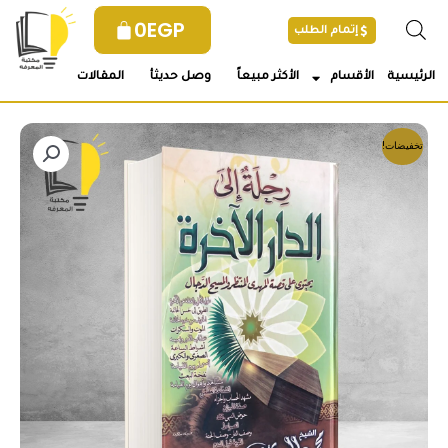
خطي
0
EGP
إتمام الطلب
لى
لمحتوى
الرئيسية
الأقسام
الأكثر مبيعاً
وصل حديثأ
المقالات
تخفيضات!