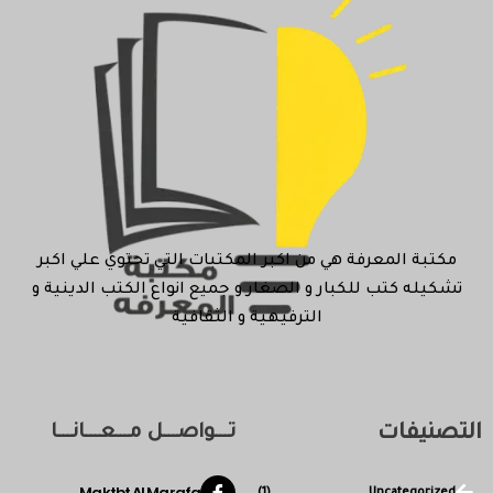
مكتبة المعرفة هي من اكبر المكتبات التي تحتوي علي اكبر
تشكيله كتب للكبار و الصغار و جميع انواع الكتب الدينية و
الترفيهية و الثقافية
التصنيفات
تـــواصـــل مـــعـــانـــا
Maktbt Al Marafa
(1)
Uncategorized