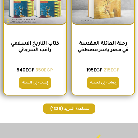
رحلة العائلة المقدسة
كتاب التاريخ الاسلامي
في مصر ياسر مصطفي
راغب السرجاني
540
EGP
650
EGP
195
EGP
215
EGP
إضافة إلى السلة
إضافة إلى السلة
مشاهدة المزيد
(1335)