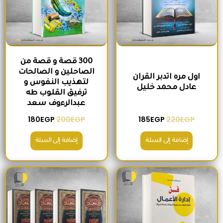
300 قصة و قصة من
الصاحلين و الصالحات
اول مره اتدبر القران
لتهذيب النفوس و
عادل محمد خليل
ترفيق القلوب طه
عبدالرءوف سعد
180
EGP
200
EGP
185
EGP
220
EGP
إضافة إلى السلة
إضافة إلى السلة
السعر الأصلي هو: 280EGP.
السعر الحالي هو: 215EGP.
السعر الأصلي هو: 1,300EGP.
السعر الحالي 