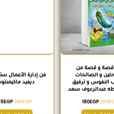
30 قصة و قصة من
لين و الصالحات
فن إدارة الأعمال ستا
 النفوس و ترفيق
ديفيد ماكيمنت
طه عبدالرءوف سعد
15
EGP
280
EGP
180
EGP
200
E