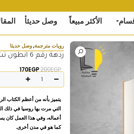
قسام
الأكثر مبيعاً
وصل حديثأ
المقا
رويات مترجمة
,
وصل حديثا
ردهة رقم 6 انطون تشيخوف
السعر الأصلي هو: 200EGP
السعر الحالي
170
EGP
200
EGP
كمية
ردهة
رقم
يتميز بأنه من أعظم الكتاب الر
6
التي مرت بها روسيا في ذلك الو
انطون
أعماله، وفي هذا العمل كان يس
تشيخوف
كما هو في مدن أخرى.