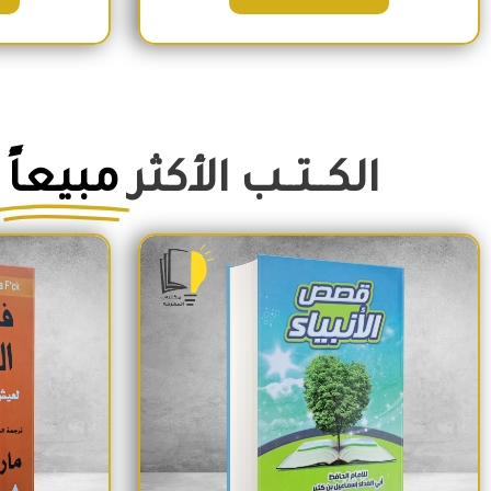
الكــتــب الأكثر
مبيعاً
السعر الأصلي هو: 350EGP.
السعر الحالي هو: 290EGP.