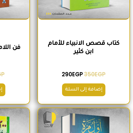
كتاب قصص الانبياء للأمام
فن اللا
ابن كثير
GP
290
EGP
350
EGP
إضافة إلى السلة
إ
السعر الأصلي هو: 220EGP.
السعر الحالي هو: 185EGP.