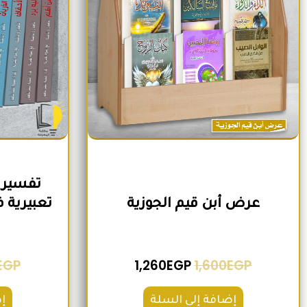
تفسير 
عرض أبن قيم الجوزية
EGP
1,260
EGP
1,600
EGP
إضافة إلى السلة
إ