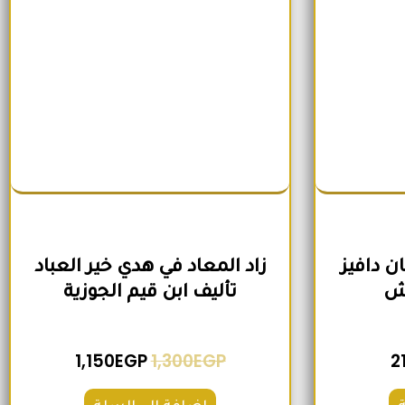
ن دافيز
زاد المعاد في هدي خير العباد
وش
تأليف ابن قيم الجوزية
1,150
EGP
1,300
EGP
2