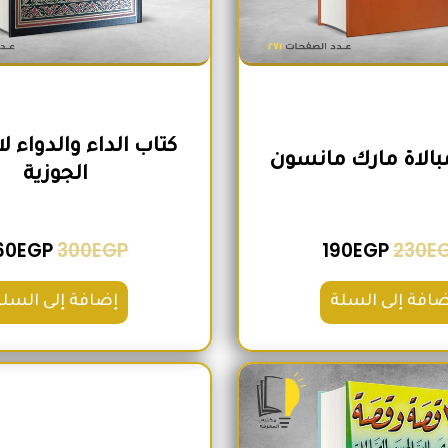
كتاب الداء والدواء ل
مبالاة مارك مانسون
الجوزية
60
EGP
300
EGP
190
EGP
230
E
ضافة إلى السلة
إضافة إلى السلة
السعر الأصلي هو: 200EGP.
السعر الحالي هو: 180EGP.
السعر الأص