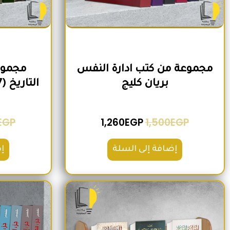
مجموعة من كتب ادارة النفس
مجموع
بريان كليج
التاريخ (7 كتب) لمنصور عرابي
EGP
1,260
EGP
1,500
EGP
إضافة إلى السلة
إ
السعر الأصلي هو: 1,600EGP.
السعر الحالي هو: 1,260EGP.