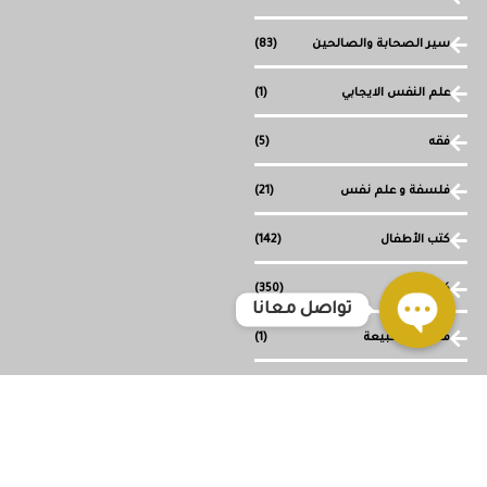
سير الصحابة والصالحين
(83)
علم النفس الايجابي
(1)
فقه
(5)
فلسفة و علم نفس
(21)
كتب الأطفال
(142)
كتب دينية
(350)
تواصل معانا
ما وراء الطبيعة
(1)
Open
chaty
مجموعة قصصية
(1)
وصل حديثا
(117)