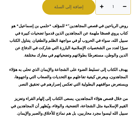
كمية
إضافة إلى السلة
روض
الرياحين
في
روض الرياحين في قصص المجاهدين”* للمؤلف *حلمي بن إسماعيل* هو
قصص
كتاب يروي قصصًا ملهمة عن المجاهدين الذين قدموا تضحيات كبيرة في
المجاهدين
سبيل الله، سواء في الحروب أو في مواجهة الظلم والطغيان. يتناول الكتاب
حلمي
سيرًا لعدد من الشخصيات الإسلامية البارزة التي شاركت في الدفاع عن
بن
الدين والوطن، مستعرضًا بطولاتهم وتضحياتهم في معارك مختلفة.
اسماعيل
يهدف الكتاب إلى تسليط الضوء على الشجاعة والإيمان الذي تحلى به هؤلاء
المجاهدون، ويعرض كيفية تفاعلهم مع التحديات والصعاب التي واجهوها،
ويستعرض مواقفهم البطولية التي تعكس إصرارهم في تحقيق النصر.
من خلال قصص هؤلاء المجاهدين، يسعى الكتاب إلى إلهام القراء وتعزيز
القيم الإسلامية مثل الشجاعة، التضحية، والوفاء، ويُظهر أن المجاهدين في
سبيل الله ليسوا مجرد محاربين، بل هم نماذج للأخلاق والصبر والإيمان.