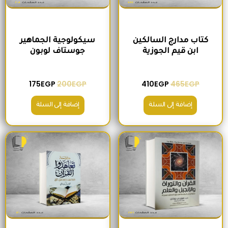
كتاب مدارج السالكين
سيكولوجية الجماهير
ابن قيم الجوزية
جوستاف لوبون
175
EGP
200
EGP
410
EGP
465
EGP
إضافة إلى السلة
إضافة إلى السلة
السعر الأصلي هو: 295EGP.
السعر الحالي هو: 260EGP.
السعر الأصلي هو: 200EGP.
السعر الحالي ه