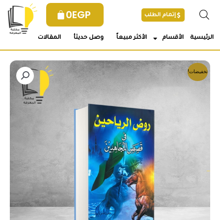
خطي
0
EGP
إتمام الطلب
لى
لمحتوى
الرئيسية
الأقسام
الأكثر مبيعاً
وصل حديثأ
المقالات
تخفيضات!