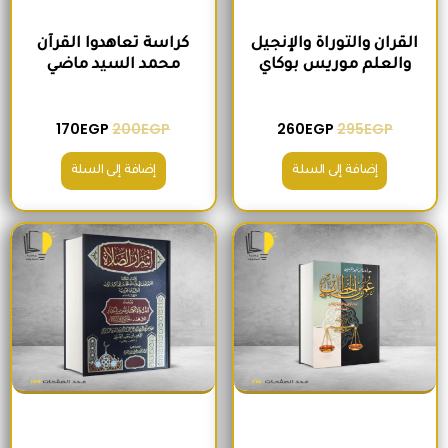
القران والتوراة والإنجيل
كراسة تعاهدوا القرآن
والعلم موريس بوكاي
محمد السيد ماضي
170
EGP
200
EGP
260
EGP
295
EGP
إضافة إلى السلة
إضافة إلى السلة
السعر الأصلي هو: 235EGP.
السعر الحالي هو: 215EGP.
السعر الأصلي هو: 300EGP.
السعر الحالي ه