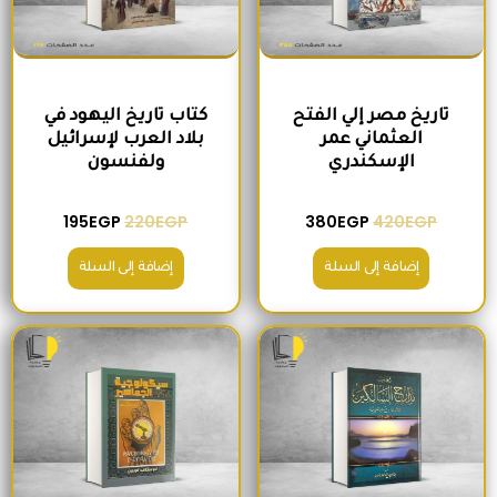
تاريخ مصر إلي الفتح
كتاب تاريخ اليهود في
العثماني عمر
بلاد العرب لإسرائيل
الإسكندري
ولفنسون
195
EGP
220
EGP
380
EGP
420
EGP
إضافة إلى السلة
إضافة إلى السلة
السعر الأصلي هو: 465EGP.
السعر الحالي هو: 410EGP.
السعر الأصلي هو: 200EGP.
السعر الحالي ه