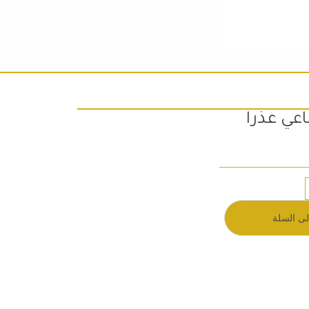
اعي عذرا
 هو: 200EGP.
لى السلة