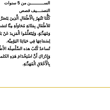
الســـــــــــن من 5 سنوات
التصنــــيف قصص
كُلُّنَا تَنْبَهِرُ بِالْأَطْفَالِ الَّذِين
للأطْفَالِ بِمَثَابَةِ مُحَاوَلَةِ مِنّ
وَمُهَذِّبَةٍ، وَلِيَتَعَلَّمُوا الْمَزِيدَ عَن
لِسَمَاعِهَا فِي حَيَاتِنَا اليَوْمِيَّة.
تُساعدُ كُتُبُ هذه السِّلْسِلَة الأَطْ
وَإِدْرَاكِ أَنَّ اسْتِخْدَامَ هَذِه
بِالْأَخْلاقِ الْمُهَذِّبَةِ.