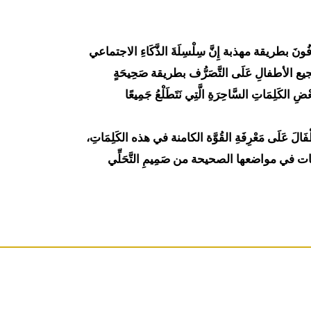
َ يَتَصَرَّفُونَ بطريقة مهذبة إِنَّ سِلْسِلَةَ الذَّكَاءِ الاجتماعي
َا لتشجيع الأطفالِ عَلَى التَّصَرُّف بطريقة صَحِيحَةٍ
ْ بَعْضِ الكَلِمَاتِ السَّاحِرَةِ الَّتِي نَتَطَلْعُ جَمِيعًا
فَالَ عَلَى مَعْرِفَةِ القُوَّة الكامنة في هذه الكَلِمَاتِ،
ِ الكلمات في مواضعها الصحيحة من صَمِيمِ التَّحَلِّي