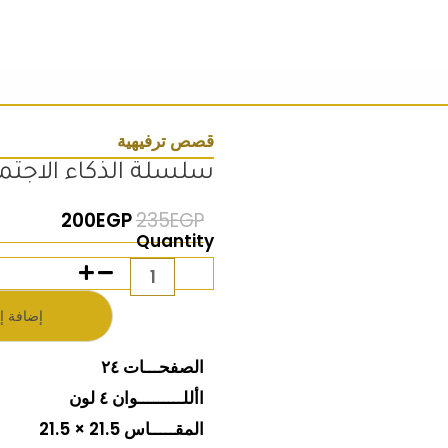
قصص ترفيهية
سلسلة الذكاء الاجتم
السعر الأصلي هو: 235EGP.
السعر الحالي
200
EGP
235
EGP
كمية
Quantity
سلسلة
الذكاء
إضافة إ
الاجتماعي
عذرا
الصفحـــات ٢٤
األلـــــــــوان ٤ لون
المقـــــاس 21.5 × 21.5