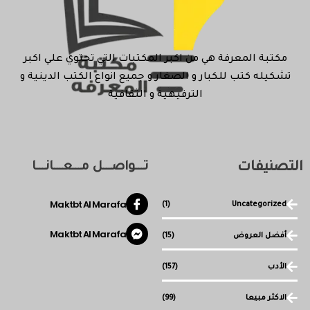
مكتبة المعرفة هي من اكبر المكتبات التي تحتوي علي اكبر
تشكيله كتب للكبار و الصغار و جميع انواع الكتب الدينية و
الترفيهية و الثقافية
التصنيفات
تـــواصـــل مـــعـــانـــا
Maktbt Al Marafa
(1)
Uncategorized
Maktbt Al Marafa
أفضل العروض
(15)
الأدب
(157)
الاكثر مبيعا
(99)