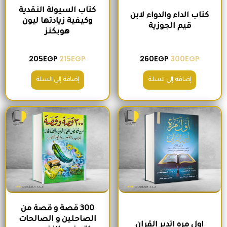
كتاب السيولة النقدية
كتاب الداء والدواء لابن
وكيفية زيادتها ليون
قيم الجوزية
هوبكنز
205
EGP
215
EGP
260
EGP
300
EGP
إضافة إلى السلة
إضافة إلى السلة
السعر الأصلي هو: 220EGP.
السعر الحالي هو: 185EGP.
السعر الأصلي هو: 200EGP.
السعر الحالي ه
300 قصة و قصة من
الصاحلين و الصالحات
اول مره اتدبر القران