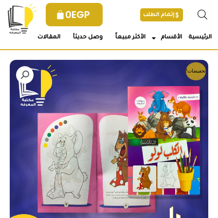
خطي
0
EGP
إتمام الطلب
لى
لمحتوى
الرئيسية
الأقسام
الأكثر مبيعاً
وصل حديثأ
المقالات
تخفيضات!