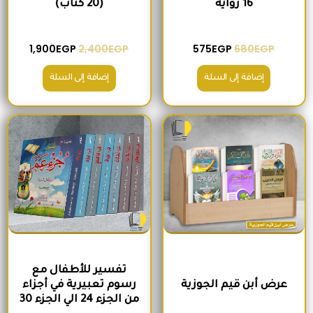
16 رواية
(20 كتاب)
1,900
EGP
2,400
EGP
575
EGP
680
EGP
إضافة إلى السلة
إضافة إلى السلة
السعر الأصلي هو: 1,600EGP.
السعر الحالي هو: 1,260EGP.
السعر الأصلي هو: 2,100EGP.
السعر الحالي 
تفسير للأطفال مع
عرض أبن قيم الجوزية
رسوم تعبيرية في أجزاء
من الجزء 24 الي الجزء 30