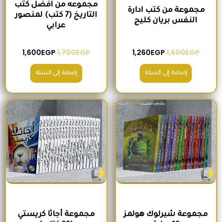
مجموعه من افضل كتب
مجموعة من كتب ادارة
التاريخ (7 كتب) لمنصور
النفس بريان كليج
عرابي
1,600
EGP
1,700
EGP
1,260
EGP
1,500
EGP
إضافة إلى السلة
إضافة إلى السلة
السعر الأصلي هو: 680EGP.
السعر الحالي هو: 575EGP.
السعر الأصلي هو: 2,400EGP.
السعر الحالي
مجموعة شيرلوك هولمز
مجموعة أجاثا كريستي