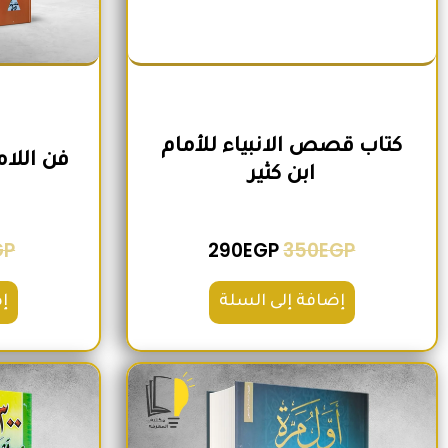
كتاب قصص الانبياء للأمام
فن اللا
ابن كثير
GP
290
EGP
350
EGP
إضافة إلى السلة
إ
السعر الأصلي هو: 220EGP.
السعر الحالي هو: 185EGP.