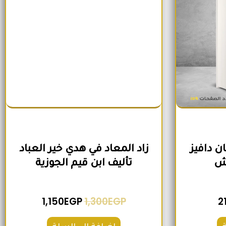
ن دافيز
زاد المعاد في هدي خير العباد
وش
تأليف ابن قيم الجوزية
1,150
EGP
1,300
EGP
2