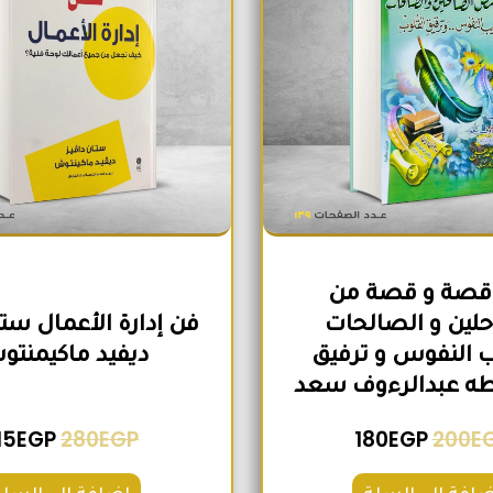
30 قصة و قصة من
لين و الصالحات
فن إدارة الأعمال ستا
 النفوس و ترفيق
ديفيد ماكيمنت
طه عبدالرءوف سعد
15
EGP
280
EGP
180
EGP
200
E