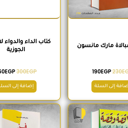
كتاب الداء والدواء ل
مبالاة مارك مانسون
الجوزية
60
EGP
300
EGP
190
EGP
230
E
ضافة إلى السلة
إضافة إلى السلة
السعر الأصلي هو: 200EGP.
السعر الحالي هو: 180EGP.
السعر الأص