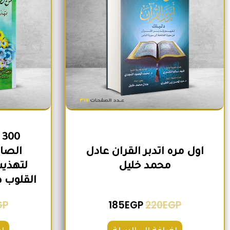
0
اول مره اتدبر القران عادل
الصاح
محمد خليل
لتهذيب
القلوب 
GP
185
EGP
220
EGP