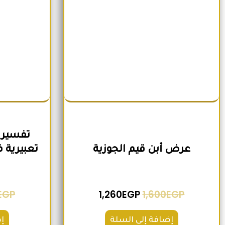
تفسير 
عرض أبن قيم الجوزية
EGP
1,260
EGP
1,600
EGP
إضافة إلى السلة
إ