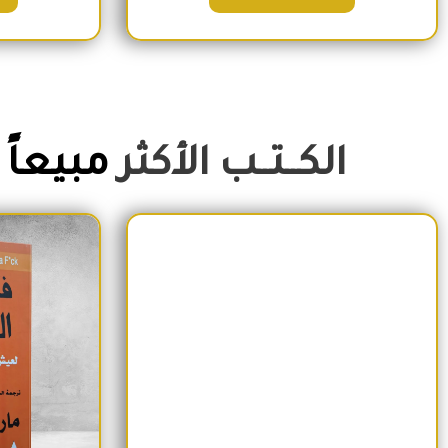
الكــتــب الأكثر
مبيعاً
السعر الأصلي هو: 350EGP.
السعر الحالي هو: 290EGP.