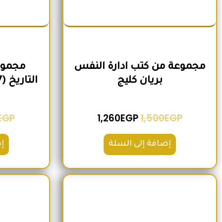
مجموعة من كتب ادارة النفس
مجموع
بريان كليج
التاريخ (7 كتب) لمنصور عرابي
EGP
1,260
EGP
1,500
EGP
إضافة إلى السلة
إ
السعر الأصلي هو: 1,600EGP.
السعر الحالي هو: 1,260EGP.