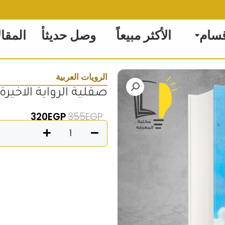
قسام
الأكثر مبيعاً
وصل حديثأ
المقا
الرويات العربية
صقلية الرواية الاخيرة
السعر الأصلي هو: 355EGP
السعر الحالي
320
EGP
355
EGP
كمية
صقلية
الرواية
الاخيرة
محمد
عبد
الناصر