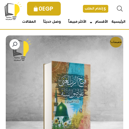
خطي
0
EGP
إتمام الطلب
لى
لمحتوى
الرئيسية
الأقسام
الأكثر مبيعاً
وصل حديثأ
المقالات
تخفيضات!