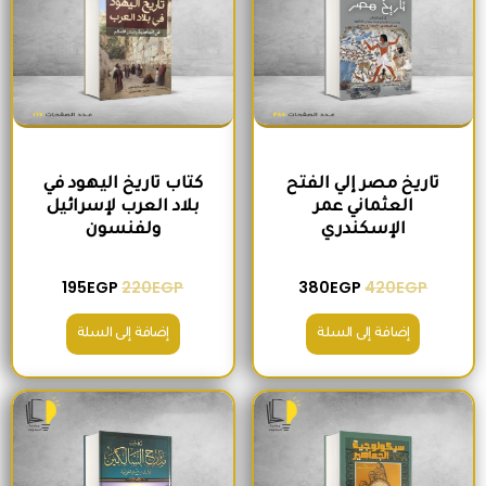
تاريخ مصر إلي الفتح
كتاب تاريخ اليهود في
العثماني عمر
بلاد العرب لإسرائيل
الإسكندري
ولفنسون
195
EGP
220
EGP
380
EGP
420
EGP
إضافة إلى السلة
إضافة إلى السلة
السعر الأصلي هو: 200EGP.
السعر الحالي هو: 175EGP.
السعر الأصلي هو: 465EGP.
السعر الحالي ه