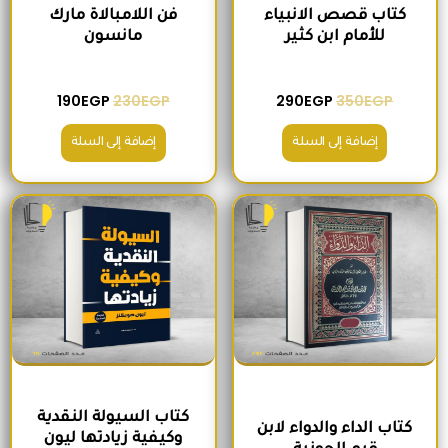
كتاب قصص الانبياء
فن اللامبالاة مارك
للأمام ابن كثير
مانسون
190
EGP
230
EGP
290
EGP
350
EGP
إضافة إلى السلة
إضافة إلى السلة
السعر الأصلي هو: 300EGP.
السعر الحالي هو: 260EGP.
السعر الأصلي هو: 215EGP.
السعر الحالي هو
كتاب السيولة النقدية
كتاب الداء والدواء لابن
وكيفية زيادتها ليون