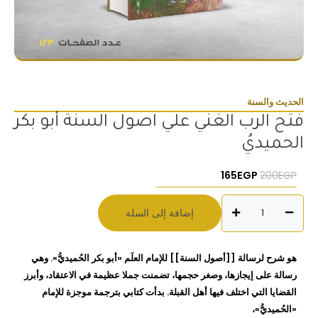
الحديث والسنة
فتح الرب الغني علي اصول السنة أبو بكر
الحميديُ
السعر الأصلي هو: 200EGP.
السعر الحالي هو: 165EGP.
165
EGP
200
EGP
كمية
إضافة إلى السلة
فتح
الرب
الغني
هو شرح لرسالة [[أصول السنة]] للإمام العلَم «أبو بكر الحُميديُّ». وهي
علي
رسالة على إيجازها، وصغر حجمها، تضمنت جملا عظيمة في الاعتقاد، وأبرز
اصول
القضايا التي اختلف فيها أهل القبلة. بدأت كتابي بترجمة موجزة للإمام
السنة
«الحُميديُّ»،