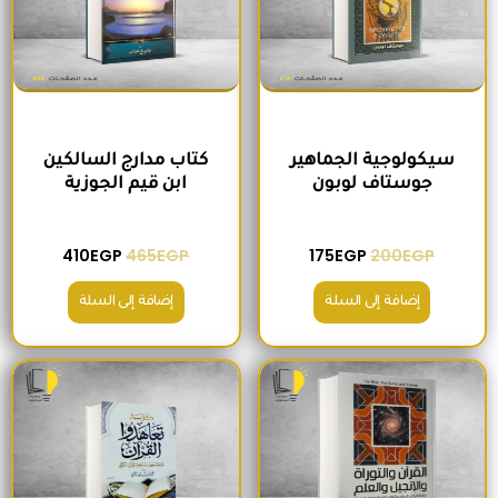
سيكولوجية الجماهير
كتاب مدارج السالكين
جوستاف لوبون
ابن قيم الجوزية
410
EGP
465
EGP
175
EGP
200
EGP
إضافة إلى السلة
إضافة إلى السلة
السعر الأصلي هو: 295EGP.
السعر الحالي هو: 260EGP.
السعر الأصلي هو: 200EGP.
السعر الحالي ه