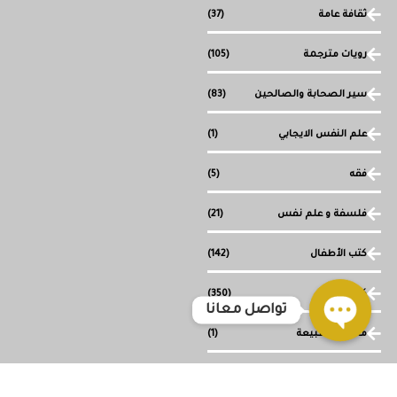
ثقافة عامة
(37)
رويات مترجمة
(105)
سير الصحابة والصالحين
(83)
علم النفس الايجابي
(1)
فقه
(5)
فلسفة و علم نفس
(21)
كتب الأطفال
(142)
كتب دينية
(350)
تواصل معانا
ما وراء الطبيعة
(1)
Open
chaty
مجموعة قصصية
(1)