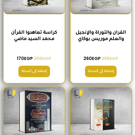
القران والتوراة والإنجيل
كراسة تعاهدوا القرآن
والعلم موريس بوكاي
محمد السيد ماضي
170
EGP
200
EGP
260
EGP
295
EGP
إضافة إلى السلة
إضافة إلى السلة
السعر الأصلي هو: 235EGP.
السعر الحالي هو: 215EGP.
السعر الأصلي هو: 300EGP.
السعر الحالي ه