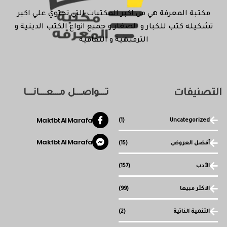
مكتبة المعرفة هي من اكبر المكتبات التي تحتوي علي اكبر
تشكيله كتب للكبار و الصغار و جميع انواع الكتب الدينية و
الترفيهية و الثقافية
التصنيفات
تـــواصـــل مـــعـــانـــا
Maktbt Al Marafa
(1)
Uncategorized
Maktbt Al Marafa
أفضل العروض
(15)
الأدب
(157)
الاكثر مبيعا
(99)
التنمية الذاتية
(2)