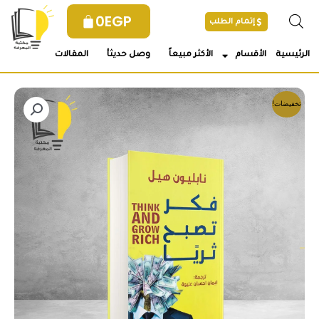
خطي
0
EGP
إتمام الطلب
لى
لمحتوى
الرئيسية
الأقسام
الأكثر مبيعاً
وصل حديثأ
المقالات
تخفيضات!