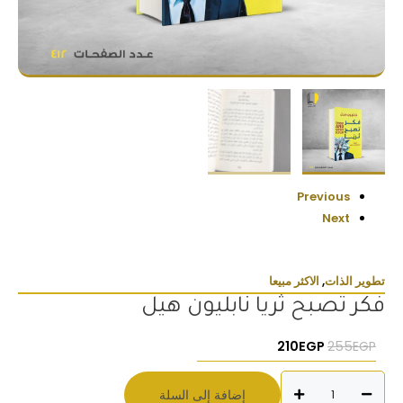
Previous
Next
تطوير الذات
,
الاكثر مبيعا
فكر تصبح ثريا نابليون هيل
السعر الأصلي هو: 255EGP.
السعر الحالي هو: 210EGP.
210
EGP
255
EGP
كمية
إضافة إلى السلة
فكر