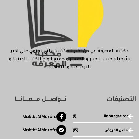
مكتبة المعرفة هي من اكبر المكتبات التي تحتوي علي اكبر
تشكيله كتب للكبار و الصغار و جميع انواع الكتب الدينية و
الترفيهية و الثقافية
التصنيفات
تـــواصـــل مـــعـــانـــا
Maktbt Al Marafa
(1)
Uncategorized
Maktbt Al Marafa
أفضل العروض
(15)