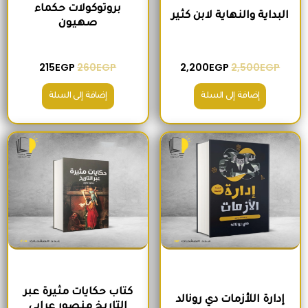
بروتوكولات حكماء
البداية والنهاية لابن كثير
صهيون
215
EGP
260
EGP
2,200
EGP
2,500
EGP
إضافة إلى السلة
إضافة إلى السلة
السعر الأصلي هو: 250EGP.
السعر الحالي هو: 200EGP.
السعر الأصلي هو: 300EGP.
السعر الحالي ه
كتاب حكايات مثيرة عبر
إدارة اللأزمات دي رونالد
التاريخ منصور عرابي