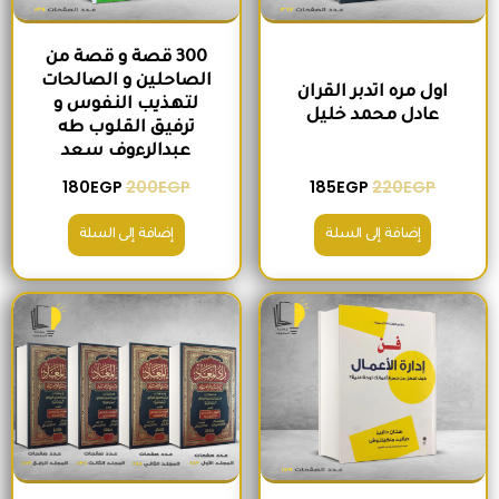
300 قصة و قصة من
الصاحلين و الصالحات
اول مره اتدبر القران
لتهذيب النفوس و
عادل محمد خليل
ترفيق القلوب طه
عبدالرءوف سعد
180
EGP
200
EGP
185
EGP
220
EGP
إضافة إلى السلة
إضافة إلى السلة
السعر الأصلي هو: 280EGP.
السعر الحالي هو: 215EGP.
السعر الأصلي هو: 1,300EGP.
السعر الحالي 