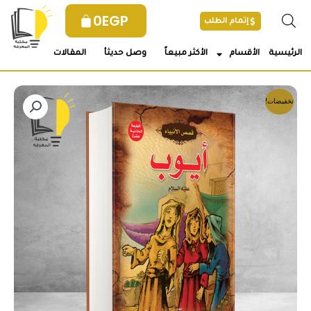
خطي
0
EGP
إتمام الطلب
لى
لمحتوى
الرئيسية
الأقسام
الأكثر مبيعاً
وصل حديثأ
المقالات
تخفيضات!