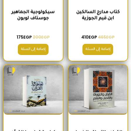
كتاب مدارج السالكين
سيكولوجية الجماهير
ابن قيم الجوزية
جوستاف لوبون
175
EGP
200
EGP
410
EGP
465
EGP
إضافة إلى السلة
إضافة إلى السلة
السعر الأصلي هو: 295EGP.
السعر الحالي هو: 260EGP.
السعر الأصلي هو: 200EGP.
السعر الحالي ه