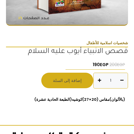
شخصيات اسلامية للأطفال
قصص الانبياء أيوب عليه السلام
السعر الأصلي هو: 200EGP.
السعر الحالي هو: 190EGP.
190
EGP
200
EGP
كمية
إضافة إلى السلة
قصص
الانبياء
أيوب
(بالألوان)مقاس (20×27)كوشيه(الطبعة الحادية عشرة)
عليه
السلام