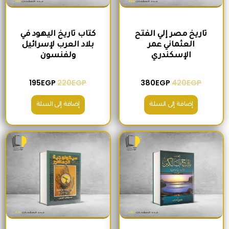
تاريخ مصر إلي الفتح
كتاب تاريخ اليهود في
العثماني عمر
بلاد العرب لإسرائيل
الإسكندري
ولفنسون
195
EGP
220
EGP
380
EGP
420
EGP
إضافة إلى السلة
إضافة إلى السلة
السعر الأصلي هو: 465EGP.
السعر الحالي هو: 410EGP.
السعر الأصلي هو: 200EGP.
السعر الحالي ه