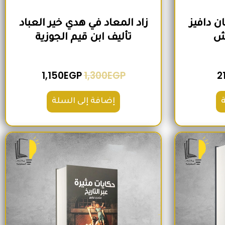
ن دافيز
زاد المعاد في هدي خير العباد
وش
تأليف ابن قيم الجوزية
1,150
EGP
1,300
EGP
2
إضافة إلى السلة
لي هو: 250EGP.
السعر الحالي هو: 200EGP.
السعر الأصلي هو: 300EGP.
السعر الحالي هو: 