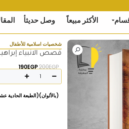
قسام
الأكثر مبيعاً
وصل حديثأ
المقا
شخصيات اسلامية للأطفال
قصص الانبياء إبراهيم
السعر الأصلي هو: 200EGP
السعر الحالي
190
EGP
200
EGP
كمية
قصص
الانبياء
(بالألوان)(الطبعة الحادية عشرة)مقا
إبراهيم
عليه
السلام