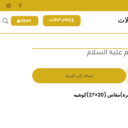
لات
0
EGP
إتمام الطلب
 عليه السلام
.
 هو: 190EGP.
إضافة إلى السلة
س (20×27)كوشيه