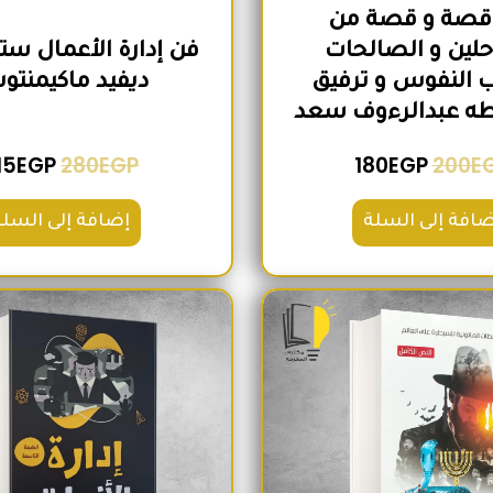
30 قصة و قصة من
لين و الصالحات
فن إدارة الأعمال ستا
 النفوس و ترفيق
ديفيد ماكيمنت
طه عبدالرءوف سعد
15
EGP
280
EGP
180
EGP
200
E
ضافة إلى السلة
إضافة إلى السلة
السعر الأصلي هو: 260EGP.
السعر الحالي هو: 215EGP.
السعر الأص