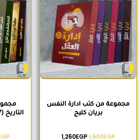
مجموعة من كتب ادارة النفس
مجموع
بريان كليج
التاريخ (7 كتب) لمنصور عرابي
EGP
1,260
EGP
1,500
EGP