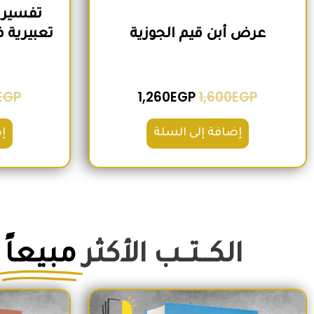
تفسير 
عرض أبن قيم الجوزية
EGP
1,260
EGP
1,600
EGP
إضافة إلى السلة
إ
الكــتــب الأكثر
مبيعاً
السعر الأصلي هو: 350EGP.
السعر الحالي هو: 290EGP.