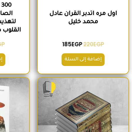
0
اول مره اتدبر القران عادل
الصاح
محمد خليل
لتهذيب
القلوب 
GP
185
EGP
220
EGP
إضافة إلى السلة
إ
السعر الأصلي هو: 2,500EGP.
السعر الحالي هو: 2,200EGP.