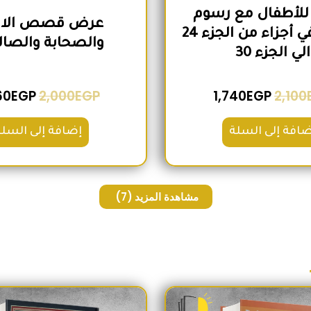
للأطفال مع رسوم
عرض قصص الانب
تعبيرية في أجزاء من الجزء 24
والصحابة والصال
الي الجزء 30
60
EGP
2,000
EGP
1,740
EGP
2,100
ضافة إلى السلة
إضافة إلى السلة
مشاهدة المزيد
(7)
السعر الأصلي هو: 230EGP.
السعر الحالي هو: 190EGP.
السعر الأص