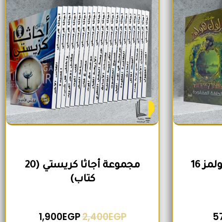
مجموعة شيرلوك هولمز 16
مجموعة أجاثا كريستي (20
كتاب)
1,900
EGP
2,400
EGP
5