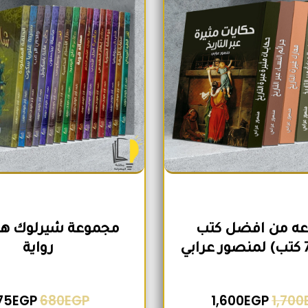
ه من افضل كتب
رواية
75
EGP
680
EGP
1,600
EGP
1,700