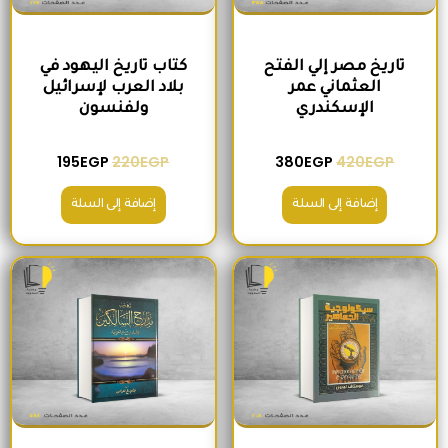
تاريخ مصر إلي الفتح
كتاب تاريخ اليهود في
العثماني عمر
بلاد العرب لإسرائيل
الإسكندري
ولفنسون
195
EGP
220
EGP
380
EGP
420
EGP
إضافة إلى السلة
إضافة إلى السلة
السعر الأصلي هو: 200EGP.
السعر الحالي هو: 175EGP.
السعر الأصلي هو: 465EGP.
السعر الحالي ه