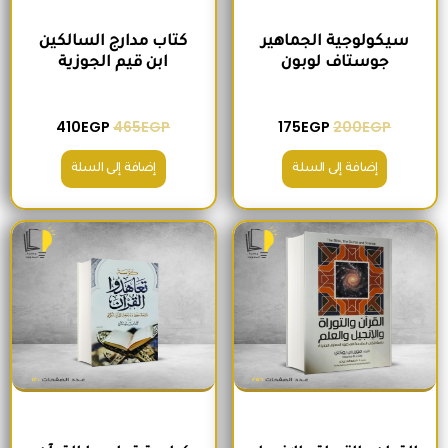
سيكولوجية الجماهير
كتاب مدارج السالكين
جوستاف لوبون
ابن قيم الجوزية
410
EGP
465
EGP
175
EGP
200
EGP
إضافة إلى السلة
إضافة إلى السلة
السعر الأصلي هو: 295EGP.
السعر الحالي هو: 260EGP.
السعر الأصلي هو: 200EGP.
السعر الحالي ه