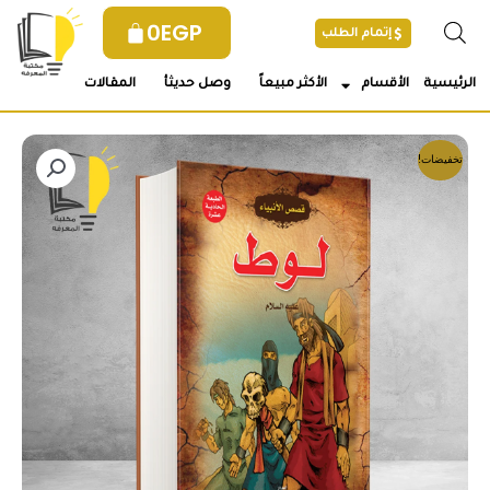
خطي
0
EGP
إتمام الطلب
لى
لمحتوى
الرئيسية
الأقسام
الأكثر مبيعاً
وصل حديثأ
المقالات
تخفيضات!