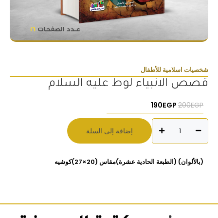
شخصيات اسلامية للأطفال
قصص الانبياء لوط عليه السلام
السعر الأصلي هو: 200EGP.
السعر الحالي هو: 190EGP.
190
EGP
200
EGP
كمية
إضافة إلى السلة
قصص
الانبياء
لوط
(بالألوان) (الطبعة الحادية عشرة)مقاس (20×27)كوشيه
عليه
السلام