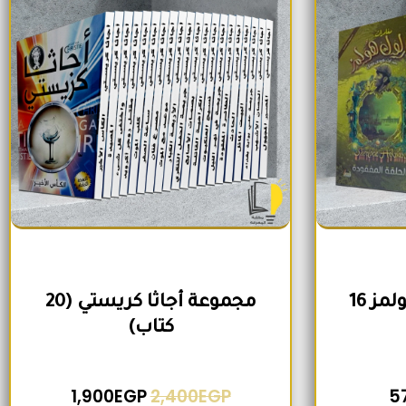
مجموعة شيرلوك هولمز 16
مجموعة أجاثا كريستي (20
كتاب)
1,900
EGP
2,400
EGP
5