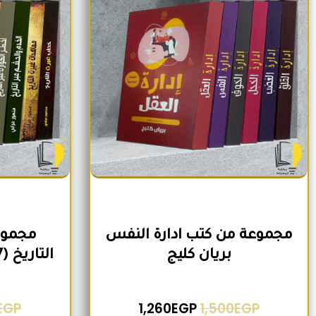
مجموعة من كتب ادارة النفس
مجموع
بريان كليج
التاريخ (7 كتب) لمنصور عرابي
EGP
1,260
EGP
1,500
EGP