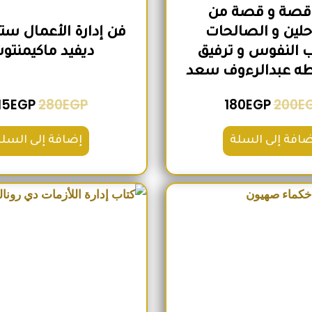
30 قصة و قصة من
لين و الصالحات
فن إدارة الأعمال ستا
 النفوس و ترفيق
ديفيد ماكيمنت
طه عبدالرءوف سعد
15
EGP
280
EGP
180
EGP
200
E
ضافة إلى السلة
إضافة إلى السلة
السعر الأصلي هو: 260EGP.
السعر الحالي هو: 215EGP.
السعر الأص