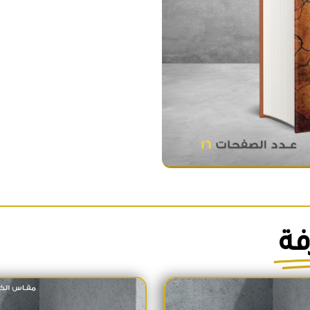
عليه
وسلم
الكتاب
التانى
من
بداية
الدعوة
الى
الهجرة
فة
السعر الأصلي هو: 1,700EGP.
السعر الحالي هو: 1,600EGP.
السعر الأص