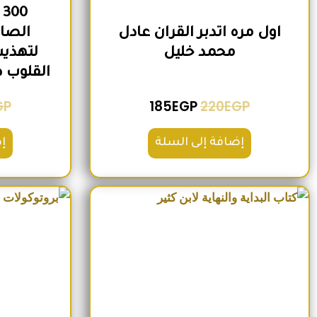
0
اول مره اتدبر القران عادل
الصاح
محمد خليل
لتهذيب
القلوب 
GP
185
EGP
220
EGP
إضافة إلى السلة
إ
السعر الأصلي هو: 2,500EGP.
السعر الحالي هو: 2,200EGP.