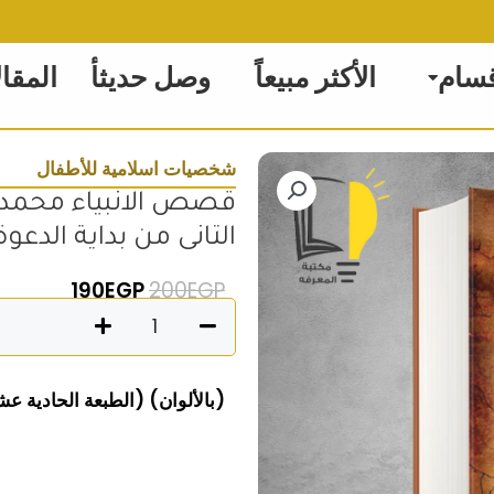
قسام
الأكثر مبيعاً
وصل حديثأ
المقا
شخصيات اسلامية للأطفال
قصص الانبياء محمد ص
التانى من بداية الدعوة
السعر الأصلي هو: 200EGP
السعر الحالي
190
EGP
200
EGP
كمية
قصص
الانبياء
(بالألوان) (الطبعة الحادية عشرة)مقا
محمد
صلى
الله