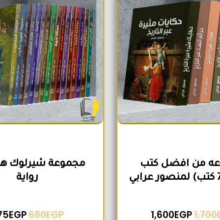
ه من افضل كتب
رواية
75
EGP
680
EGP
1,600
EGP
1,700