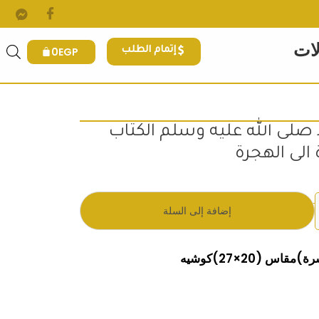
لات
0
EGP
إتمام الطلب
لى الله عليه وسلم الكتاب
 الى الهجرة
.
 هو: 190EGP.
إضافة إلى السلة
س (20×27)كوشيه