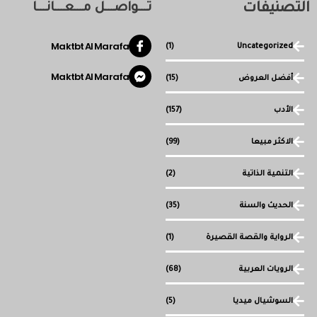
التصنيفات
تـــواصـــل مـــعـــانـــا
Maktbt Al Marafa
(1)
Uncategorized
Maktbt Al Marafa
أفضل العروض
(15)
الأدب
(157)
الاكثر مبيعا
(99)
التنمية الذاتية
(2)
الحديث والسنة
(35)
الرواية والقصة القصيرة
(1)
الرويات العربية
(68)
السوشيال ميديا
(5)