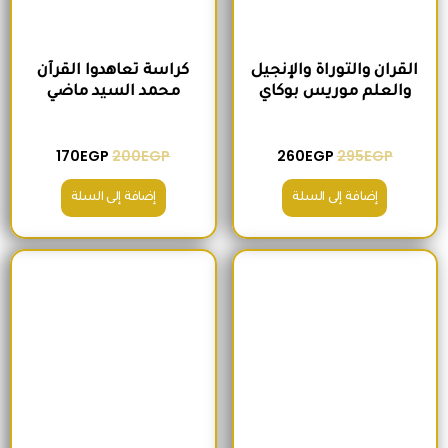
القران والتوراة والإنجيل
كراسة تعاهدوا القرآن
والعلم موريس بوكاي
محمد السيد ماضي
170
EGP
200
EGP
260
EGP
295
EGP
إضافة إلى السلة
إضافة إلى السلة
السعر الأصلي هو: 235EGP.
السعر الحالي هو: 215EGP.
السعر الأصلي هو: 300EGP.
السعر الحالي ه