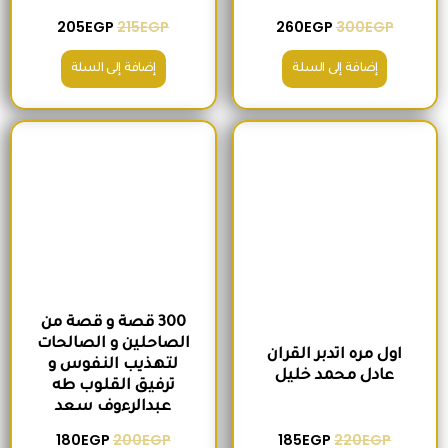
205
EGP
215
EGP
260
EGP
300
EGP
إضافة إلى السلة
إضافة إلى السلة
السعر الأصلي هو: 220EGP.
السعر الحالي هو: 185EGP.
السعر الأصلي هو: 200EGP.
السعر الحالي ه
300 قصة و قصة من
الصاحلين و الصالحات
اول مره اتدبر القران
لتهذيب النفوس و
عادل محمد خليل
ترفيق القلوب طه
عبدالرءوف سعد
180
EGP
200
EGP
185
EGP
220
EGP