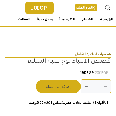
خطي
0
EGP
إتمام الطلب
لى
لمحتوى
الرئيسية
الأقسام
الأكثر مبيعاً
وصل حديثأ
المقالات
شخصيات اسلامية للأطفال
قصص الانبياء نوح عليه السلام
السعر الأصلي هو: 200EGP.
السعر الحالي هو: 190EGP.
190
EGP
200
EGP
كمية
إضافة إلى السلة
قصص
الانبياء
نوح
(بالألوان) (الطبعة الحادية عشرة)مقاس (20×27)كوشيه
عليه
السلام