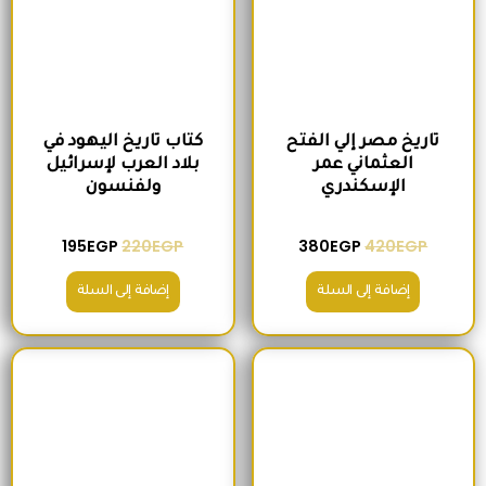
تاريخ مصر إلي الفتح
كتاب تاريخ اليهود في
العثماني عمر
بلاد العرب لإسرائيل
الإسكندري
ولفنسون
195
EGP
220
EGP
380
EGP
420
EGP
إضافة إلى السلة
إضافة إلى السلة
السعر الأصلي هو: 200EGP.
السعر الحالي هو: 175EGP.
السعر الأصلي هو: 465EGP.
السعر الحالي ه