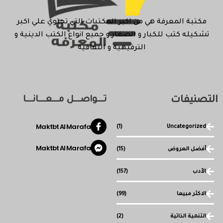
مكتبة المعرفة هي من اكبر المكتبات التي تحتوي علي اكبر
تشكيله كتب للكبار و الصغار و جميع انواع الكتب الدينية و
الترفيهية و الثقافية
التصنيفات
تـــواصـــل مـــعـــانـــا
Maktbt Al Marafa
(1)
Uncategorized
Maktbt Al Marafa
أفضل العروض
(15)
الأدب
(157)
الاكثر مبيعا
(99)
التنمية الذاتية
(2)