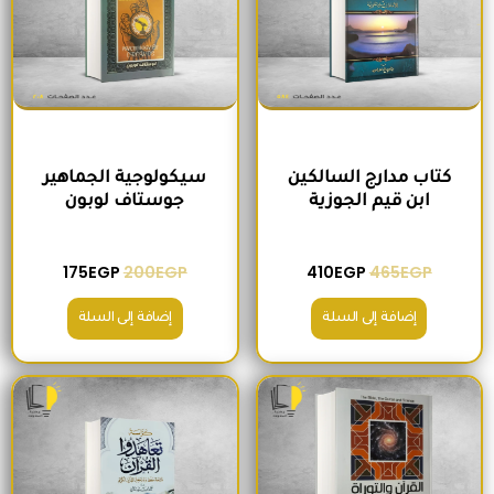
كتاب مدارج السالكين
سيكولوجية الجماهير
ابن قيم الجوزية
جوستاف لوبون
175
EGP
200
EGP
410
EGP
465
EGP
إضافة إلى السلة
إضافة إلى السلة
السعر الأصلي هو: 295EGP.
السعر الحالي هو: 260EGP.
السعر الأصلي هو: 200EGP.
السعر الحالي ه