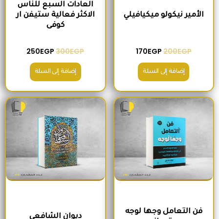
العادات السبع للناس
الأمير نيكولو ميكيافيلي
الاكثر فعالية ستيفن ار
كوفى
250
EGP
300
EGP
170
EGP
200
EGP
إضافة إلى السلة
إضافة إلى السلة
السعر الأصلي هو: 330EGP.
السعر الحالي هو: 280EGP.
السعر الأصلي هو: 170EGP.
السعر الحالي هو
فن التعامل وجها لوجه
ديوان الشافعي