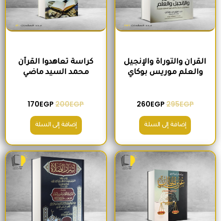
القران والتوراة والإنجيل
كراسة تعاهدوا القرآن
والعلم موريس بوكاي
محمد السيد ماضي
170
EGP
200
EGP
260
EGP
295
EGP
إضافة إلى السلة
إضافة إلى السلة
السعر الأصلي هو: 235EGP.
السعر الحالي هو: 215EGP.
السعر الأصلي هو: 300EGP.
السعر الحالي ه