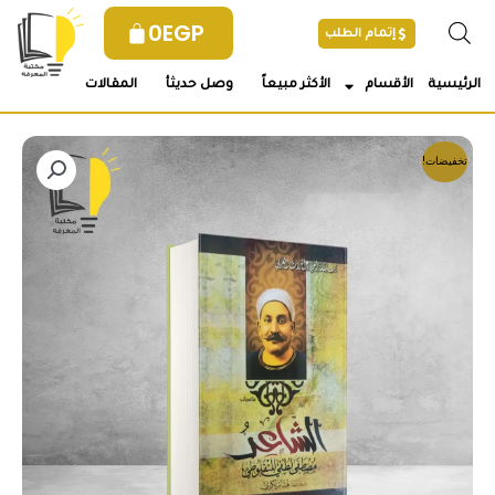
خطي
0
EGP
إتمام الطلب
لى
لمحتوى
الرئيسية
الأقسام
الأكثر مبيعاً
وصل حديثأ
المقالات
تخفيضات!