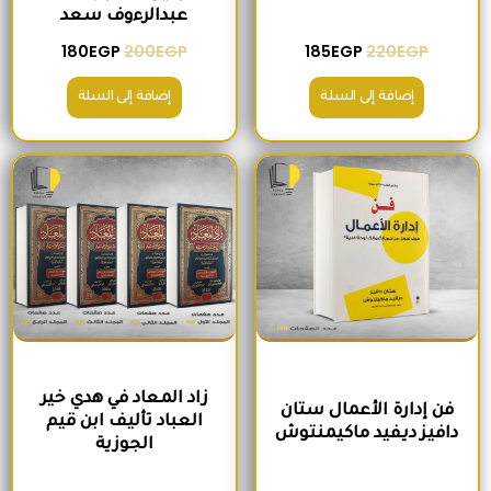
عبدالرءوف سعد
180
EGP
200
EGP
185
EGP
220
EGP
إضافة إلى السلة
إضافة إلى السلة
السعر الأصلي هو: 280EGP.
السعر الحالي هو: 215EGP.
السعر الأصلي هو: 1,300EGP.
السعر الحالي 
زاد المعاد في هدي خير
فن إدارة الأعمال ستان
العباد تأليف ابن قيم
دافيز ديفيد ماكيمنتوش
الجوزية