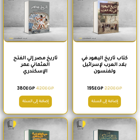
كتاب تاريخ اليهود في
تاريخ مصر إلي الفتح
بلاد العرب لإسرائيل
العثماني عمر
ولفنسون
الإسكندري
380
EGP
420
EGP
195
EGP
220
EGP
إضافة إلى السلة
إضافة إلى السلة
السعر الأصلي هو: 465EGP.
السعر الحالي هو: 410EGP.
السعر الأصلي هو: 200EGP.
السعر الحالي ه