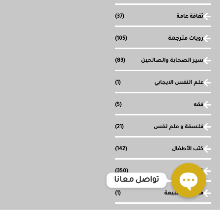
ثقافة عامة
(37)
رويات مترجمة
(105)
سير الصحابة والصالحين
(83)
علم النفس الايجابي
(1)
فقه
(5)
فلسفة و علم نفس
(21)
كتب الأطفال
(142)
كتب دينية
(350)
تواصل معانا
ما وراء الطبيعة
(1)
Open
chaty
مجموعة قصصية
(1)