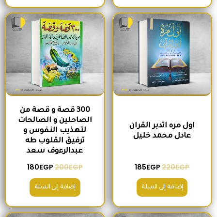
السعر الأصلي هو: 220EGP.
السعر الحالي هو: 185EGP.
السعر الأصلي هو: 200EGP.
السعر الحالي ه
300 قصة و قصة من
الصاحلين و الصالحات
اول مره اتدبر القران
لتهذيب النفوس و
عادل محمد خليل
ترفيق القلوب طه
عبدالرءوف سعد
180
EGP
200
EGP
185
EGP
220
EGP
إضافة إلى السلة
إضافة إلى السلة
السعر الأصلي هو: 280EGP.
السعر الحالي هو: 215EGP.
السعر الأصلي هو: 1,300EGP.
السعر الحالي 