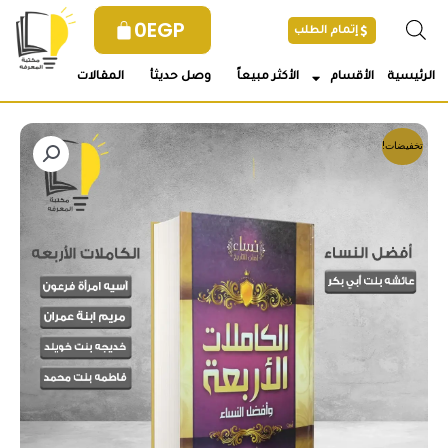
خطي
0
EGP
إتمام الطلب
لى
لمحتوى
الرئيسية
الأقسام
الأكثر مبيعاً
وصل حديثأ
المقالات
تخفيضات!