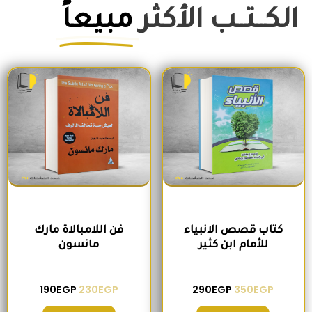
الكــتــب الأكثر
مبيعاً
السعر الأصلي هو: 350EGP.
السعر الحالي هو: 290EGP.
السعر الأصلي هو: 230EGP.
السعر الحالي ه
كتاب قصص الانبياء
فن اللامبالاة مارك
للأمام ابن كثير
مانسون
190
EGP
230
EGP
290
EGP
350
EGP