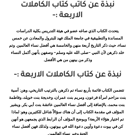
نبذة عن كاتب كتاب الكاملات
الاربعة :-
يتحدث الكتاب الذي صاغه عضو في هيئة التدريس بكلية الدراسات
المساندة والتطبيقية في جامعة الملك فهد للبترول والمعادن عن خمس
نساء، حيث ذكر التاريخ أربعة منهن والخامسة هي أفضل نساء العالمين. وتم
خلد ذكرهن لأن النبي -صلى الله عليه وسلم- وصفهن بأنهن أكمل النساء
وذكر من بينهن من هي الأفضل.
نبذة عن كتاب الكاملات الاربعة :-
تتضمن الكتاب قائمة بأربع نساء تم ذكرهن بالترتيب التاريخي، وهن: آسية
بنت مزاحم امرأة فرعون، ومريم بنت عمران، وخديجة بنت خويلد، وفاطمة
بنت محمد، بالإضافة إلى أفضل نساء العالمين عائشة بنت أبي بكر. ويشير
المؤلف في مقدمة الكتاب إلى أن هناك سؤالاً شاغل للكثيرين وهو: لماذا
تم اختيار هؤلاء الأربعة؟ ويوضح المؤلف أن الرابط الذي يجمعهن هو أنهن
كن في بيوت دعوة وآوين دعوة الله في بيوتهن، ولذلك فهن أفضل نساء
الجنة وخير نساء العالمين.