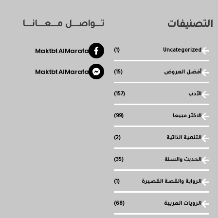
التصنيفات
تـــواصـــل مـــعـــانـــا
Maktbt Al Marafa
(1)
Uncategorized
Maktbt Al Marafa
أفضل العروض
(15)
الأدب
(157)
الاكثر مبيعا
(99)
التنمية الذاتية
(2)
الحديث والسنة
(35)
الرواية والقصة القصيرة
(1)
الرويات العربية
(68)