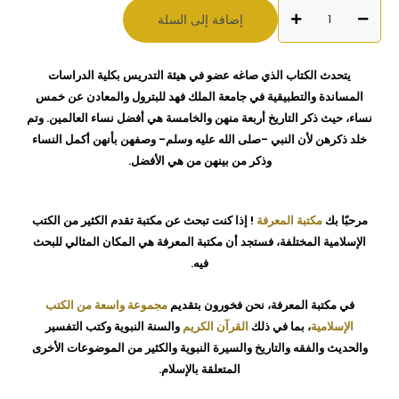
كمية
إضافة إلى السلة
الكاملات
الاربعة
وأفضل
يتحدث الكتاب الذي صاغه عضو في هيئة التدريس بكلية الدراسات
النساء
المساندة والتطبيقية في جامعة الملك فهد للبترول والمعادن عن خمس
د-
نساء، حيث ذكر التاريخ أربعة منهن والخامسة هي أفضل نساء العالمين. وتم
اكرم
خلد ذكرهن لأن النبي -صلى الله عليه وسلم- وصفهن بأنهن أكمل النساء
رضا
وذكر من بينهن من هي الأفضل.
مرحبًا بك
مكتبة المعرفة
! إذا كنت تبحث عن مكتبة تقدم الكثير من الكتب
الإسلامية المختلفة، فستجد أن مكتبة المعرفة هي المكان المثالي للبحث
فيه.
في مكتبة المعرفة، نحن فخورون بتقديم
مجموعة واسعة من الكتب
الإسلامية
، بما في ذلك
القرآن الكريم
والسنة النبوية وكتب التفسير
والحديث والفقه والتاريخ والسيرة النبوية والكثير من الموضوعات الأخرى
المتعلقة بالإسلام.