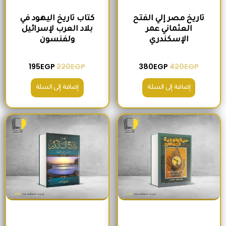
تاريخ مصر إلي الفتح
كتاب تاريخ اليهود في
العثماني عمر
بلاد العرب لإسرائيل
الإسكندري
ولفنسون
195
EGP
220
EGP
380
EGP
420
EGP
إضافة إلى السلة
إضافة إلى السلة
السعر الأصلي هو: 200EGP.
السعر الحالي هو: 175EGP.
السعر الأصلي هو: 465EGP.
السعر الحالي ه