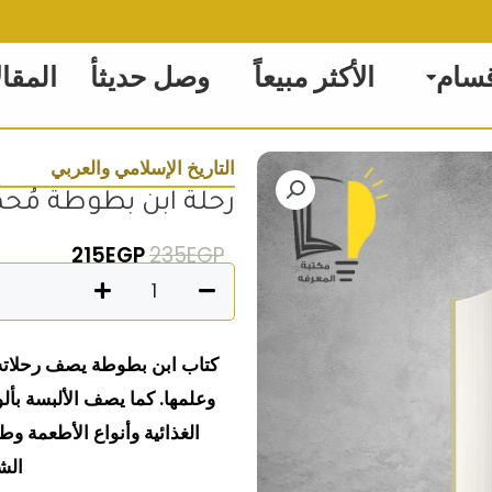
قسام
الأكثر مبيعاً
وصل حديثأ
المقا
التاريخ الإسلامي والعربي
رحلة ابن بطوطة مُحمَ
السعر الأصلي هو: 235EGP.
السعر الحالي
215
EGP
235
EGP
كمية
رحلة
ابن
كتاب ابن بطوطة يصف رحلاته 
بطوطة
وعلمها. كما يصف الألبسة بألوا
مُحمَّد
اللواتي
الشي
الطنجي