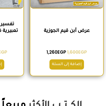
تفسير 
عرض أبن قيم الجوزية
EGP
1,260
EGP
1,600
EGP
إضافة إلى السلة
إ