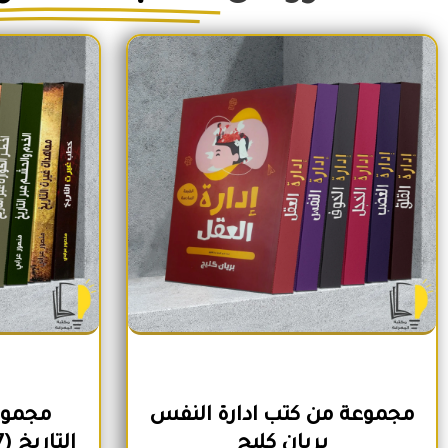
السعر الأصلي هو: 1,500EGP.
السعر الحالي هو: 1,260EGP.
مجموعة من كتب ادارة النفس
مجموع
بريان كليج
التاريخ (7 كتب) لمنصور عرابي