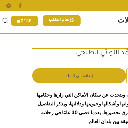
لات
0
EGP
إتمام الطلب
ّد اللواتي الطنجي
 هو: 215EGP.
إضافة إلى السلة
ويتحدث عن سكان الأماكن التي زارها وحكامها
نها وأشكالها وحيويتها ودلالتها، ويذكر التفاصيل
الغذائية وأنواع الأطعمة وطرق تحضيرها، بعدما قضى 30 عامًا في رحلاته
قة بين بلدان العالم.