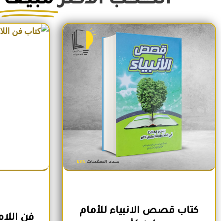
الكــتــب الأكثر
مبيعاً
السعر الأصلي هو: 350EGP.
السعر الحالي هو: 290EGP.
كتاب قصص الانبياء للأمام
فن اللا