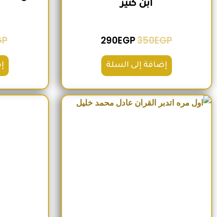
ابن كثير
GP
290
EGP
350
EGP
إضافة إلى السلة
إ
السعر الأصلي هو: 220EGP.
السعر الحالي هو: 185EGP.