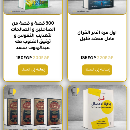
300 قصة و قصة من
الصاحلين و الصالحات
اول مره اتدبر القران
لتهذيب النفوس و
عادل محمد خليل
ترفيق القلوب طه
عبدالرءوف سعد
180
EGP
200
EGP
185
EGP
220
EGP
إضافة إلى السلة
إضافة إلى السلة
السعر الأصلي هو: 280EGP.
السعر الحالي هو: 215EGP.
السعر الأصلي هو: 1,300EGP.
السعر الحالي 