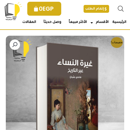
خطي
0
EGP
إتمام الطلب
لى
لمحتوى
الرئيسية
الأقسام
الأكثر مبيعاً
وصل حديثأ
المقالات
تخفيضات!