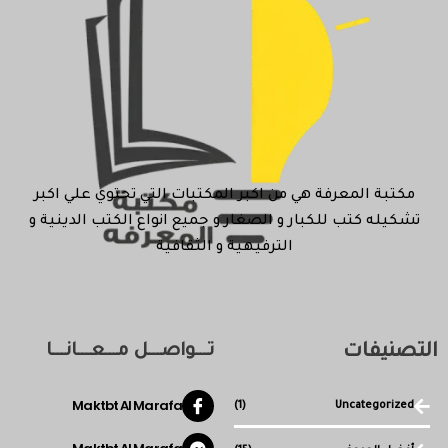
مكتبة المعرفة هي من اكبر المكتبات التي تحتوي علي اكبر
تشكيله كتب للكبار و الصغار و جميع انواع الكتب الدينية و
الترفيهية و الثقافية
التصنيفات
تـــواصـــل مـــعـــانـــا
Maktbt Al Marafa
(1)
Uncategorized