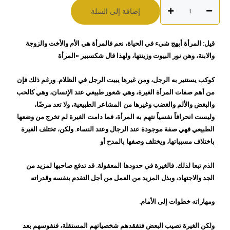
كمية
إضافة إلى السلة
كتاب
غيرة
النساء
قيل: المرأة أبهج شيء في الحياة، نعم فالمرأة هي الأم والأخت والزوجة
عبر
والابنة، وهن نور البيوت وزينتها، ولهذا قال شكسبير «المرأة
التاريخ
ضاحي
كوكب يستنير به الرجل، ومن غيرها يبيت الرجل في الظلام. ورغم ذلك فإن
عثمان
من أهم صفات المرأة الغيرة، وهي شعور طبيعي عند الإنسان، وهي كالحب
والبغض والألم والغضب وغيرها من المشاعر الطبيعية، ولا تعد مرضًا،
وليست انحرافاً نفسياً نتهم به المرأة، فما دامت الغيرة لم تخرج من وضعها
الطبيعي فهي صفة موجودة عند الرجال وعند النساء. ولكن، تختلف الغيرة
باختلاف مسبباتها، ويختلف وصفها بالمدح أو
الذم تبعا لذلك. فالغيرة في حدودها المعقولة. قد تدفع صاحبها لمزيد من
الجد والاجتهاد، وبذل المزيد من العمل من أجل التقدم بنفسه وقدراته
ومهاراته خطوات إلى الأمام.
ولكن الغيرة تصيب البعض فتفقدهم شخصياتهم المستقلة، فنفوسهم بعد