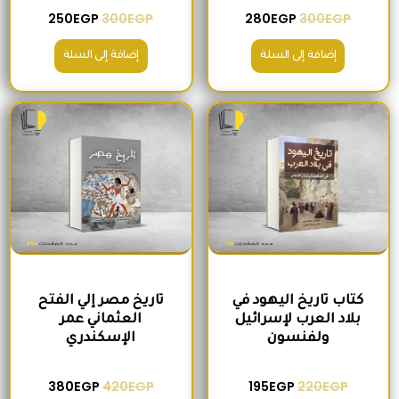
250
EGP
300
EGP
280
EGP
300
EGP
إضافة إلى السلة
إضافة إلى السلة
السعر الأصلي هو: 220EGP.
السعر الحالي هو: 195EGP.
السعر الأصلي هو: 420EGP.
السعر الحالي ه
كتاب تاريخ اليهود في
تاريخ مصر إلي الفتح
بلاد العرب لإسرائيل
العثماني عمر
ولفنسون
الإسكندري
380
EGP
420
EGP
195
EGP
220
EGP